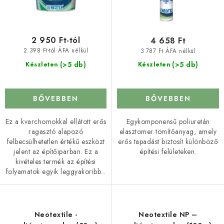
á
e
j
z
a
é
2 950 Ft-tól
4 658 Ft
s
2 398 Ft-tól ÁFA nélkül
3 787 Ft ÁFA nélkül
e
(>5 db)
(>5 db)
Készleten
Készleten
BŐVEBBEN
BŐVEBBEN
Ez a kvarchomokkal ellátott erős
Egykomponensű poliuretán
ragasztó alapozó
elasztomer tömítőanyag, amely
felbecsülhetetlen értékű eszközt
erős tapadást biztosít különböző
jelent az építőiparban. Ez a
építési felületeken.
kivételes termék az építési
folyamatok egyik leggyakoribb...
Neotextile -
Neotextile NP –