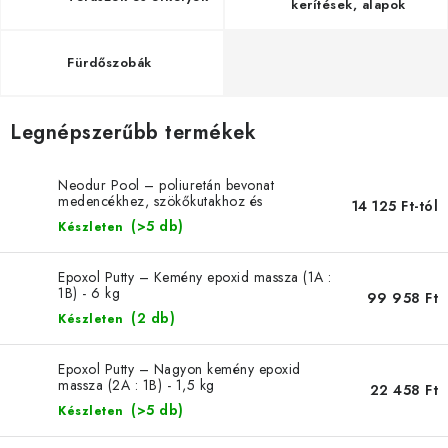
SZERSZEREK
kerítések, alapok
ÁLTALÁNOS SZERZŐDÉSI FELTÉTELEK
Fürdőszobák
KONTAKTY
Legnépszerűbb termékek
ÁLTALÁNOS SZERZŐDÉSI FELTÉTELEK
Neodur Pool – poliuretán bevonat
SZEMÉLYES ADATOK FELDOLGOZÁSA
medencékhez, szökőkutakhoz és
14 125 Ft-tól
víztartályokhoz
(>5 db)
Készleten
Epoxol Putty – Kemény epoxid massza (1A :
1B) - 6 kg
99 958 Ft
(2 db)
Készleten
Epoxol Putty – Nagyon kemény epoxid
massza (2A : 1B) - 1,5 kg
22 458 Ft
(>5 db)
Készleten