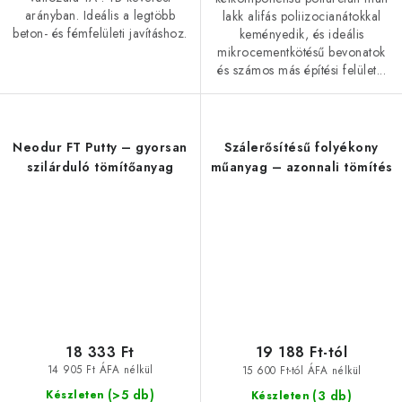
arányban. Ideális a legtöbb
lakk alifás poliizocianátokkal
beton- és fémfelületi javításhoz.
keményedik, és ideális
mikrocementkötésű bevonatok
és számos más építési felület...
Neodur FT Putty – gyorsan
Szálerősítésű folyékony
szilárduló tömítőanyag
műanyag – azonnali tömítés
18 333 Ft
19 188 Ft-tól
14 905 Ft ÁFA nélkül
15 600 Ft-tól ÁFA nélkül
(>5 db)
(3 db)
Készleten
Készleten