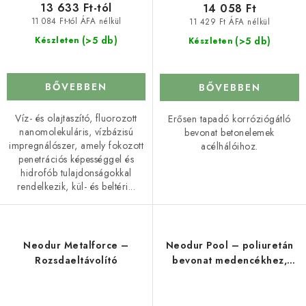
13 633 Ft-tól
14 058 Ft
11 084 Ft-tól ÁFA nélkül
11 429 Ft ÁFA nélkül
(>5 db)
(>5 db)
Készleten
Készleten
BŐVEBBEN
BŐVEBBEN
Víz- és olajtaszító, fluorozott
Erősen tapadó korróziógátló
nanomolekuláris, vízbázisú
bevonat betonelemek
impregnálószer, amely fokozott
acélhálóihoz.
penetrációs képességgel és
hidrofób tulajdonságokkal
rendelkezik, kül- és beltéri...
Neodur Metalforce –
Neodur Pool – poliuretán
Rozsdaeltávolító
bevonat medencékhez,
szökőkutakhoz és
víztartályokhoz