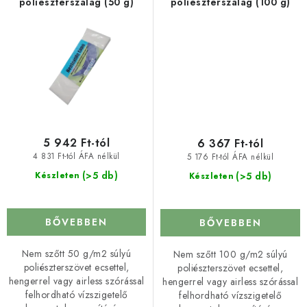
poliészterszalag (50 g)
poliészterszalag (100 g)
5 942 Ft-tól
6 367 Ft-tól
4 831 Ft-tól ÁFA nélkül
5 176 Ft-tól ÁFA nélkül
(>5 db)
(>5 db)
Készleten
Készleten
BŐVEBBEN
BŐVEBBEN
Nem szőtt 50 g/m2 súlyú
Nem szőtt 100 g/m2 súlyú
poliészterszövet ecsettel,
poliészterszövet ecsettel,
hengerrel vagy airless szórással
hengerrel vagy airless szórással
felhordható vízszigetelő
felhordható vízszigetelő