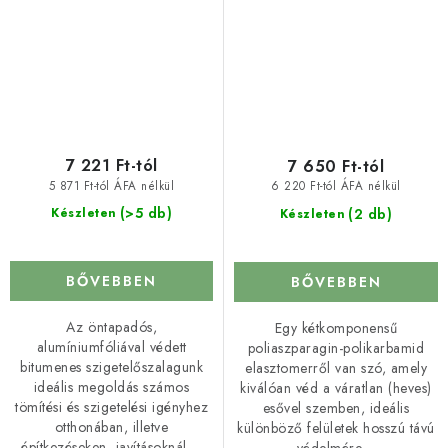
7 221 Ft-tól
7 650 Ft-tól
5 871 Ft-tól ÁFA nélkül
6 220 Ft-tól ÁFA nélkül
(>5 db)
(2 db)
Készleten
Készleten
BŐVEBBEN
BŐVEBBEN
Az öntapadós,
Egy kétkomponensű
alumíniumfóliával védett
poliaszparagin-polikarbamid
bitumenes szigetelőszalagunk
elasztomerről van szó, amely
ideális megoldás számos
kiválóan véd a váratlan (heves)
tömítési és szigetelési igényhez
esővel szemben, ideális
otthonában, illetve
különböző felületek hosszú távú
építkezéseken, javításoknál,...