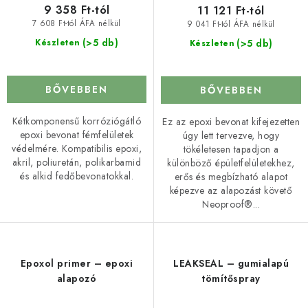
9 358 Ft-tól
11 121 Ft-tól
7 608 Ft-tól ÁFA nélkül
9 041 Ft-tól ÁFA nélkül
(>5 db)
(>5 db)
Készleten
Készleten
BŐVEBBEN
BŐVEBBEN
Kétkomponensű korróziógátló
Ez az epoxi bevonat kifejezetten
epoxi bevonat fémfelületek
úgy lett tervezve, hogy
védelmére. Kompatibilis epoxi,
tökéletesen tapadjon a
akril, poliuretán, polikarbamid
különböző épületfelületekhez,
és alkid fedőbevonatokkal.
erős és megbízható alapot
képezve az alapozást követő
Neoproof®...
Epoxol primer – epoxi
LEAKSEAL – gumialapú
alapozó
tömítőspray