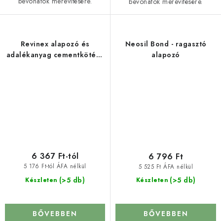
bevonatok merevítésére.
bevonatok merevítésére.
Revinex alapozó és
Neosil Bond - ragasztó
adalékanyag cementkötésű
alapozó
keverékekhez
6 367 Ft-tól
6 796 Ft
5 176 Ft-tól ÁFA nélkül
5 525 Ft ÁFA nélkül
(>5 db)
(>5 db)
Készleten
Készleten
BŐVEBBEN
BŐVEBBEN