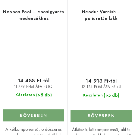
Neopox Pool – epoxigyanta
Neodur Varnish –
medencékhez
poliuretán lakk
14 488 Ft-tól
14 913 Ft-tól
11 779 Ft-tól ÁFA nélkül
12 124 Ft-tól ÁFA nélkül
(>5 db)
(>5 db)
Készleten
Készleten
BŐVEBBEN
BŐVEBBEN
A kétkomponensű, oldószeres
Átlátszó, kétkomponensű, alifás