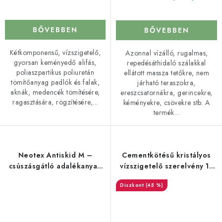
BŐVEBBEN
BŐVEBBEN
Kétkomponensű, vízszigetelő,
Azonnal vízálló, rugalmas,
gyorsan keményedő alifás,
repedésáthidaló szálakkal
poliaszpartikus poliuretán
ellátott massza tetőkre, nem
tömítőanyag padlók és falak,
járható teraszokra,
aknák, medencék tömítésére,
ereszcsatornákra, gerincekre,
ragasztására, rögzítésére,...
kéményekre, csövekre stb. A
termék...
Neotex Antiskid M –
Cementkötésű kristályos
csúszásgátló adalékanyag
vízszigetelő szerelvény 15
bevonatokhoz
m²-re
(45 %)