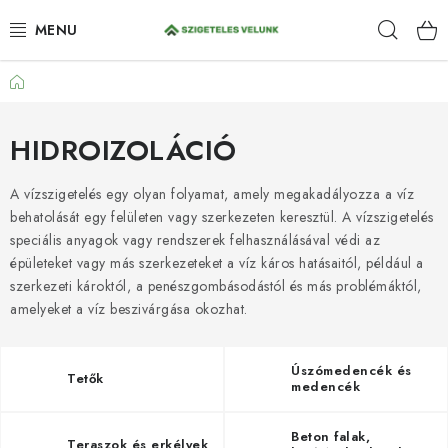
Ugrás
Keres
a
fő
tartalomhoz
Kezdőlap
HIDROIZOLÁCIÓ
FESTÉKEK ÉS BEHATOLÁSOK
HIDROIZOLÁCIÓ
PADLÓK
A vízszigetelés egy olyan folyamat, amely megakadályozza a víz
behatolását egy felületen vagy szerkezeten keresztül. A vízszigetelés
speciális anyagok vagy rendszerek felhasználásával védi az
ANTI-GRAFFITI
épületeket vagy más szerkezeteket a víz káros hatásaitól, például a
szerkezeti károktól, a penészgombásodástól és más problémáktól,
TÖMÍTŐANYAGOK
amelyeket a víz beszivárgása okozhat.
SPRAY
Úszómedencék és
Tetők
medencék
SZOLGÁLTATÁSOK
Beton falak,
Teraszok és erkélyek