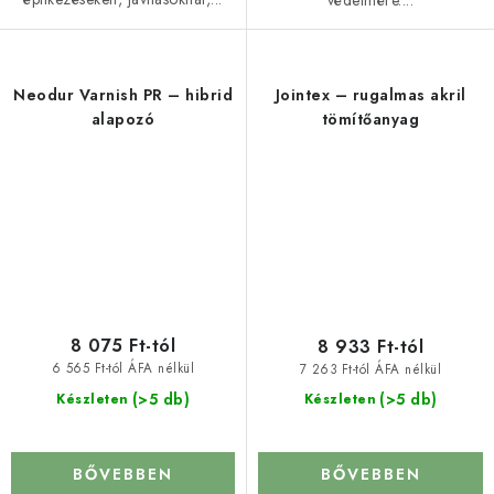
védelmére....
Neodur Varnish PR – hibrid
Jointex – rugalmas akril
alapozó
tömítőanyag
8 075 Ft-tól
8 933 Ft-tól
6 565 Ft-tól ÁFA nélkül
7 263 Ft-tól ÁFA nélkül
(>5 db)
(>5 db)
Készleten
Készleten
BŐVEBBEN
BŐVEBBEN