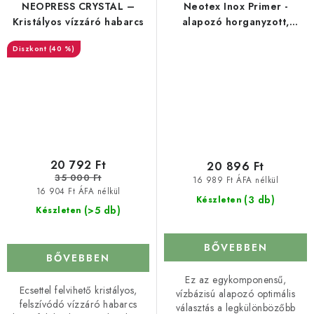
NEOPRESS CRYSTAL –
Neotex Inox Primer -
Kristályos vízzáró habarcs
alapozó horganyzott,
alumínium- és üvegfelületre
(40 %)
20 792 Ft
20 896 Ft
35 000 Ft
16 989 Ft ÁFA nélkül
16 904 Ft ÁFA nélkül
(3 db)
Készleten
(>5 db)
Készleten
BŐVEBBEN
BŐVEBBEN
Ez az egykomponensű,
Ecsettel felvihető kristályos,
vízbázisú alapozó optimális
felszívódó vízzáró habarcs
választás a legkülönbözőbb