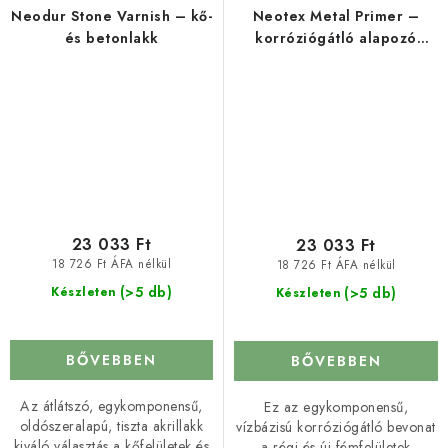
Neodur Stone Varnish – kő-
Neotex Metal Primer –
és betonlakk
korróziógátló alapozó
fémlemezekre és fémekre
23 033 Ft
23 033 Ft
18 726 Ft ÁFA nélkül
18 726 Ft ÁFA nélkül
(>5 db)
(>5 db)
Készleten
Készleten
BŐVEBBEN
BŐVEBBEN
Az átlátszó, egykomponensű,
Ez az egykomponensű,
oldószeralapú, tiszta akrillakk
vízbázisú korróziógátló bevonat
kiváló választás a kőfelületek és
a régi és új fémfelületek