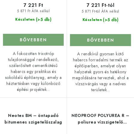
7 221 Ft
7 221 Ft-tól
5 871 Ft ÁFA nélkül
5 871 Ft-tól ÁFA nélkül
(>5 db)
(>5 db)
Készleten
Készleten
BŐVEBBEN
BŐVEBBEN
A fokozottan trixotróp
A rendkívül gyorsan kötő
tulajdonsággal rendelkező,
habarcs forradalmi termék az
szálerősített cementkötésű
építőiparban, amelyet olyan
habarcs egy praktikus és
helyzetek gyors és hatékony
sokoldalú építőanyag, amely a
megoldására terveztek, ahol a
háztartásban vagy különböző
vízszivárgás vagy a nedves
építési projektek...
területek...
Neotex BM – öntapadó
NEOPROOF POLYUREA R –
bitumenes szigetelőszalag
poliurea vízszigetelő
bevonat