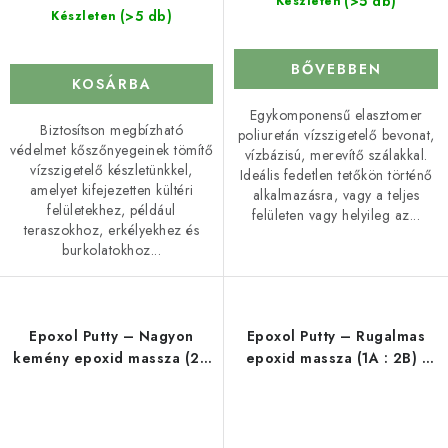
(>5 db)
Készleten
(>5 db)
Készleten
BŐVEBBEN
KOSÁRBA
Egykomponensű elasztomer
Biztosítson megbízható
poliuretán vízszigetelő bevonat,
védelmet kőszőnyegeinek tömítő
vízbázisú, merevítő szálakkal.
vízszigetelő készletünkkel,
Ideális fedetlen tetőkön történő
amelyet kifejezetten kültéri
alkalmazásra, vagy a teljes
felületekhez, például
felületen vagy helyileg az...
teraszokhoz, erkélyekhez és
burkolatokhoz...
Epoxol Putty – Nagyon
Epoxol Putty – Rugalmas
kemény epoxid massza (2A
epoxid massza (1A : 2B) -
: 1B) - 1,5 kg
1,5 kg