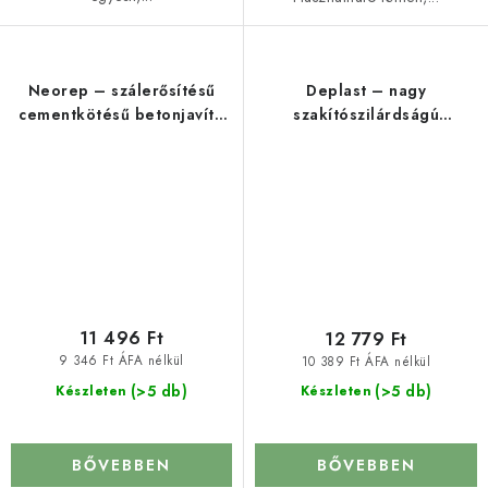
Neorep – szálerősítésű
Deplast – nagy
cementkötésű betonjavító
szakítószilárdságú
habarcs
műgyantás vakolat
11 496 Ft
12 779 Ft
9 346 Ft ÁFA nélkül
10 389 Ft ÁFA nélkül
(>5 db)
(>5 db)
Készleten
Készleten
BŐVEBBEN
BŐVEBBEN