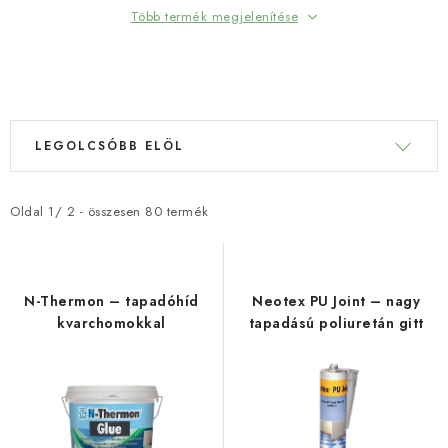
Több termék megjelenítése
TERMÉKEK SZŰRÉSE
T
T
LEGOLCSÓBB ELÖL
e
e
r
r
m
m
Oldal
1
/
2
- összesen
80
termék
é
é
k
k
e
e
N-Thermon – tapadóhíd
Neotex PU Joint – nagy
k
k
kvarchomokkal
tapadású poliuretán gitt
l
r
i
e
s
n
t
d