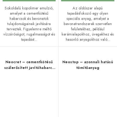
Sokoldalú kopolimer emulzió,
Az oldószer alapú
amelyet a cementkötésű
tapadásfokozó egy olyan
habarcsok és bevonatok
speciális anyag, amelyet a
tulajdonságainak javítására
bevonatrendszerek szervetlen
terveztek. Figyelemre méltó
felületekhez, például
vízzáróságot, rugalmasságot és
kerámialapokhoz, üvegekhez és
tapadást...
hasonló anyagokhoz való...
Neocret – cementkötésű
Neostop – azonnali hatású
szálerősített javítóhabarcs
tömítőanyag
egyszerű javításokhoz