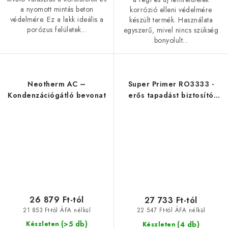
a nyomott mintás beton
korrózió elleni védelmére
védelmére. Ez a lakk ideális a
készült termék. Használata
porózus felületek...
egyszerű, mivel nincs szükség
bonyolult...
Neotherm AC –
Super Primer RO3333 -
Kondenzációgátló bevonat
erős tapadást biztosító
alapozó kőpadlóra
26 879 Ft-tól
27 733 Ft-tól
21 853 Ft-tól ÁFA nélkül
22 547 Ft-tól ÁFA nélkül
(>5 db)
(4 db)
Készleten
Készleten