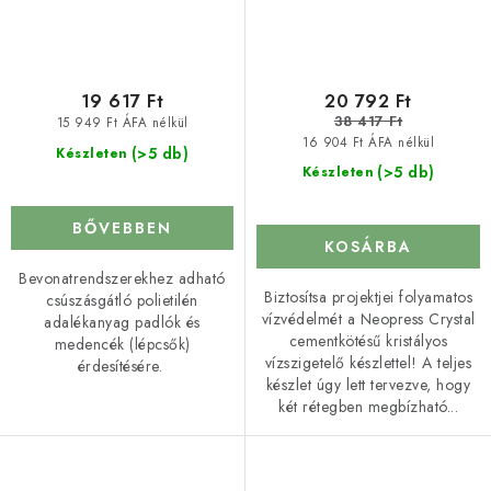
19 617 Ft
20 792 Ft
38 417 Ft
15 949 Ft ÁFA nélkül
16 904 Ft ÁFA nélkül
(>5 db)
Készleten
(>5 db)
Készleten
BŐVEBBEN
KOSÁRBA
Bevonatrendszerekhez adható
Biztosítsa projektjei folyamatos
csúszásgátló polietilén
vízvédelmét a Neopress Crystal
adalékanyag padlók és
cementkötésű kristályos
medencék (lépcsők)
vízszigetelő készlettel! A teljes
érdesítésére.
készlet úgy lett tervezve, hogy
két rétegben megbízható...