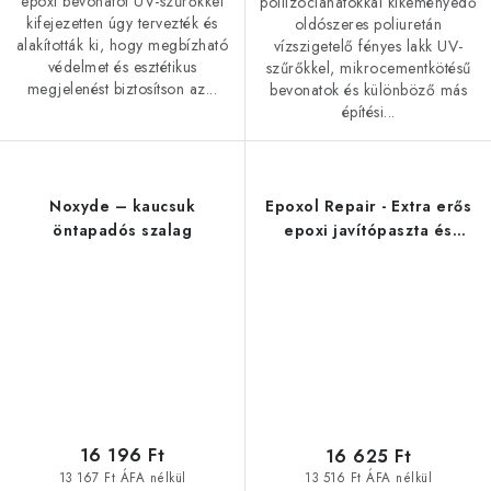
epoxi bevonatot UV-szűrőkkel
poliizocianátokkal kikeményedő
kifejezetten úgy tervezték és
oldószeres poliuretán
alakították ki, hogy megbízható
vízszigetelő fényes lakk UV-
védelmet és esztétikus
szűrőkkel, mikrocementkötésű
megjelenést biztosítson az...
bevonatok és különböző más
építési...
Noxyde – kaucsuk
Epoxol Repair - Extra erős
öntapadós szalag
epoxi javítópaszta és
glettanyag
16 196 Ft
16 625 Ft
13 167 Ft ÁFA nélkül
13 516 Ft ÁFA nélkül