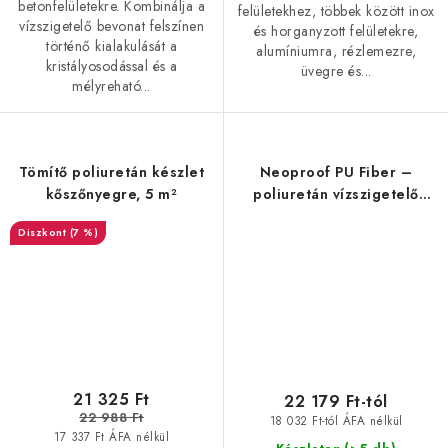
betonfelületekre. Kombinálja a
felületekhez, többek között inox
vízszigetelő bevonat felszínen
és horganyzott felületekre,
történő kialakulását a
alumíniumra, rézlemezre,
kristályosodással és a
üvegre és...
mélyreható...
Tömítő poliuretán készlet
Neoproof PU Fiber –
kőszőnyegre, 5 m²
poliuretán vízszigetelő
bevonat szálakkal
(7 %)
21 325 Ft
22 179 Ft-tól
22 988 Ft
18 032 Ft-tól ÁFA nélkül
17 337 Ft ÁFA nélkül