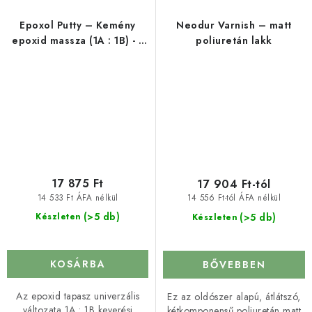
Epoxol Putty – Kemény
Neodur Varnish – matt
epoxid massza (1A : 1B) - 1
poliuretán lakk
kg
17 875 Ft
17 904 Ft-tól
14 533 Ft ÁFA nélkül
14 556 Ft-tól ÁFA nélkül
(>5 db)
(>5 db)
Készleten
Készleten
KOSÁRBA
BŐVEBBEN
Az epoxid tapasz univerzális
Ez az oldószer alapú, átlátszó,
változata 1A : 1B keverési
kétkomponensű poliuretán matt