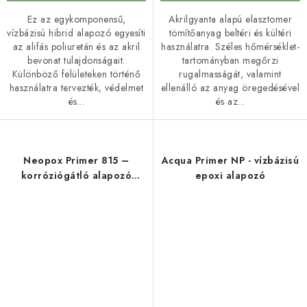
Ez az egykomponensű,
Akrilgyanta alapú elasztomer
vízbázisú hibrid alapozó egyesíti
tömítőanyag beltéri és kültéri
az alifás poliuretán és az akril
használatra. Széles hőmérséklet-
bevonat tulajdonságait.
tartományban megőrzi
Különböző felületeken történő
rugalmasságát, valamint
használatra tervezték, védelmet
ellenálló az anyag öregedésével
és...
és az...
Neopox Primer 815 –
Acqua Primer NP - vízbázisú
korróziógátló alapozó
epoxi alapozó
fémlemezekhez és
fémekhez