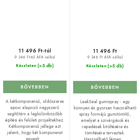
11 496 Ft-tól
11 496 Ft
9 346 Ft-tól ÁFA nélkül
9 346 Ft ÁFA nélkül
(>5 db)
(>5 db)
Készleten
Készleten
BŐVEBBEN
BŐVEBBEN
A kétkomponensű, oldószeres
LeakSeal gumispray - egy
epoxi alapozó nagyszerű
könnyen és gyorsan használható
segítőtárs a legkülönbözőbb
spray formájú gumitömítő,
építési és felületi projektekhez.
amelyet a szivárgások és
Kétkomponensű jellege azt
repedések kitöltésére és
jelenti, hogy két komponenst
tömítésére terveztek.
egyesít,...
Használható fémen,...