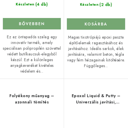
(4 db)
(2 db)
Készleten
Készleten
BŐVEBBEN
KOSÁRBA
Ez az öntapadós szalag egy
Magas tixotrópiájú epoxi paszta
innovatív termék, amely
építőelemek ragasztásához és
speciálisan polipropilén szövettel
javításához. Ideális sarkok, élek
védett butilkaucsuk-elegyből
javítására, valamint beton, tégla
készül. Ezt a különleges
vagy fém hézagainak kitöltésére.
anyagkeveréket kivételes
Függőleges...
védelem és...
Folyékony műanyag –
Epoxol Liquid & Putty –
azonnali tömítés
Univerzális javítási,
ragasztási, tömítési és
tömítőrendszer