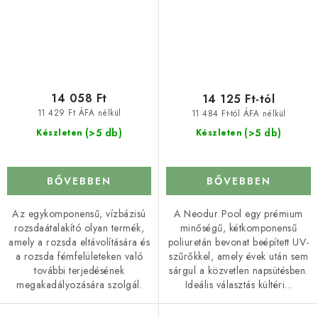
14 058 Ft
14 125 Ft-tól
11 429 Ft ÁFA nélkül
11 484 Ft-tól ÁFA nélkül
(>5 db)
(>5 db)
Készleten
Készleten
BŐVEBBEN
BŐVEBBEN
Az egykomponensű, vízbázisú
A Neodur Pool egy prémium
rozsdaátalakító olyan termék,
minőségű, kétkomponensű
amely a rozsda eltávolítására és
poliuretán bevonat beépített UV-
a rozsda fémfelületeken való
szűrőkkel, amely évek után sem
további terjedésének
sárgul a közvetlen napsütésben.
megakadályozására szolgál.
Ideális választás kültéri...