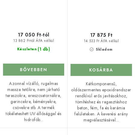
17 050 Ft-tól
17 875 Ft
13 862 Ft-tól ÁFA nélkül
14 533 Ft ÁFA nélkül
(1 db)
Készleten
Skladom
BŐVEBBEN
KOSÁRBA
Azonnal vízálló, rugalmas
Kétkomponensű,
massza tetőkre, nem járható
oldószermentes epoxidrendszer
teraszokra, ereszcsatornákra,
rendkívül erős javításokhoz,
gerincekre, kéményekre,
tömítéshez és ragasztáshoz
csövekre stb. A termék
beton, fém, fa és kerámia
tökéletesített UV-állósággal és
felületeken. A keverési arány
hidrofób...
megválasztásával...