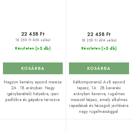
22 458 Ft
22 458 Ft
18 259 Ft ÁFA nélkül
18 259 Ft ÁFA nélkül
(>5 db)
(>5 db)
Készleten
Készleten
KOSÁRBA
KOSÁRBA
Nagyon kemény epoxid massza
Kétkomponensű A+B epoxid
2A : 1B arányban. Nagy
tapasz, 1A : 2B keverési
igénybevételű helyekre, ipari
arányban keverve, rugalmas
padlókra és gépekre tervezve.
masszát képez, amely alkalmas
repedések és hézagok javítására
nagy rugalmassággal.