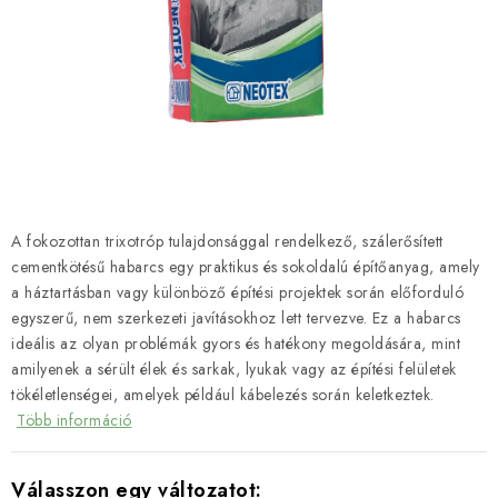
SZERSZEREK
ÁLTALÁNOS SZERZŐDÉSI FELTÉTELEK
KONTAKTY
ÁLTALÁNOS SZERZŐDÉSI FELTÉTELEK
SZEMÉLYES ADATOK FELDOLGOZÁSA
A fokozottan trixotróp tulajdonsággal rendelkező, szálerősített
cementkötésű habarcs egy praktikus és sokoldalú építőanyag, amely
a háztartásban vagy különböző építési projektek során előforduló
egyszerű, nem szerkezeti javításokhoz lett tervezve. Ez a habarcs
ideális az olyan problémák gyors és hatékony megoldására, mint
amilyenek a sérült élek és sarkak, lyukak vagy az építési felületek
tökéletlenségei, amelyek például kábelezés során keletkeztek.
Több információ