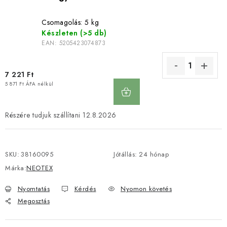
Csomagolás: 5 kg
Készleten
(>5 db)
EAN:
5205423074873
7 221 Ft
KOSÁRBA
5 871 Ft ÁFA nélkül
12.8.2026
SKU:
38160095
Jótállás
:
24 hónap
Márka:
NEOTEX
Nyomtatás
Kérdés
Nyomon követés
Megosztás