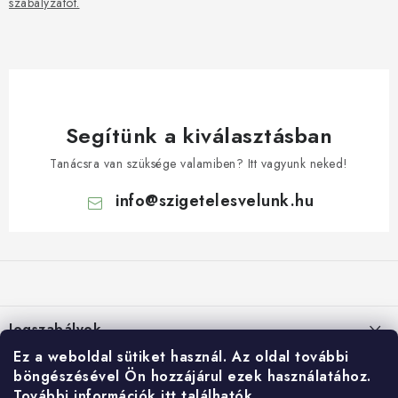
szabályzatot.
Segítünk a kiválasztásban
Tanácsra van szüksége valamiben? Itt vagyunk neked!
info
@
szigetelesvelunk.hu
L
á
b
l
Jogszabályok
é
Ez a weboldal sütiket használ.
Az oldal további
c
Suti (cookie) szabalyzat
E-shop
böngészésével Ön hozzájárul ezek használatához.
További információk itt
találhatók.
Személyes adatok feldolgozása