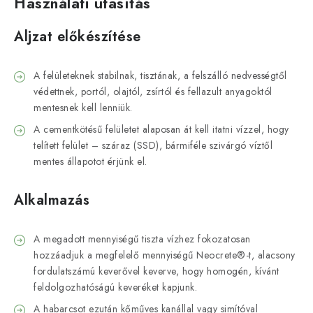
Használati utasítás
Aljzat előkészítése
A felületeknek stabilnak, tisztának, a felszálló nedvességtől
védettnek, portól, olajtól, zsírtól és fellazult anyagoktól
mentesnek kell lenniük.
A cementkötésű felületet alaposan át kell itatni vízzel, hogy
telített felület – száraz (SSD), bármiféle szivárgó víztől
mentes állapotot érjünk el.
Alkalmazás
A megadott mennyiségű tiszta vízhez fokozatosan
hozzáadjuk a megfelelő mennyiségű Neocrete®-t, alacsony
fordulatszámú keverővel keverve, hogy homogén, kívánt
feldolgozhatóságú keveréket kapjunk.
A habarcsot ezután kőműves kanállal vagy simítóval