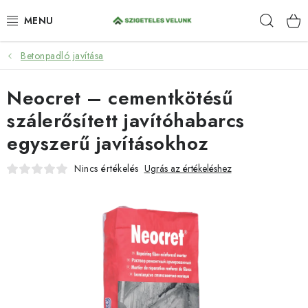
Ugrás
Keres
a
fő
tartalomhoz
Betonpadló javítása
HIDROIZOLÁCIÓ
Neocret – cementkötésű
FESTÉKEK ÉS BEHATOLÁSOK
szálerősített javítóhabarcs
PADLÓK
egyszerű javításokhoz
ANTI-GRAFFITI
Nincs értékelés
Ugrás az értékeléshez
TÖMÍTŐANYAGOK
SPRAY
SZOLGÁLTATÁSOK