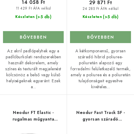
a
é
14 058 Ft
29 871 Ft
s
11 429 Ft ÁFA nélkül
24 285 Ft ÁFA nélkül
e
(>5 db)
(>5 db)
Készleten
Készleten
BŐVEBBEN
BŐVEBBEN
Az akril padlópelyhek egy a
A kétkomponensű, gyorsan
padlóburkolati rendszerekben
száradó hibrid poliurea-
használt dekorelem, amely
poliuretán alapozó egy
színes és texturált megjelenést
forradalmi felületkezelő termék,
kölcsönöz a belső vagy külső
amely a poliurea és a poliuretán
helyiségeknek egyaránt. Ezek
tulajdonságait egyesítve
a...
kivételes...
Neodur FT Elastic -
Neodur Fast Track SF -
rugalmas műgyanta
gyorsan száradó
padlókra
padlógyanta