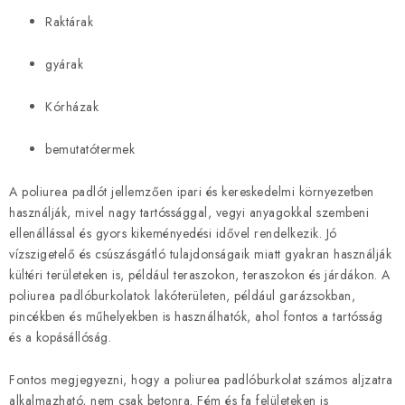
l
Raktárak
e
m
gyárak
e
i
Kórházak
bemutatótermek
A poliurea padlót jellemzően ipari és kereskedelmi környezetben
használják, mivel nagy tartóssággal, vegyi anyagokkal szembeni
ellenállással és gyors kikeményedési idővel rendelkezik. Jó
vízszigetelő és csúszásgátló tulajdonságaik miatt gyakran használják
kültéri területeken is, például teraszokon, teraszokon és járdákon. A
poliurea padlóburkolatok lakóterületen, például garázsokban,
pincékben és műhelyekben is használhatók, ahol fontos a tartósság
és a kopásállóság.
Fontos megjegyezni, hogy a poliurea padlóburkolat számos aljzatra
alkalmazható, nem csak betonra. Fém és fa felületeken is