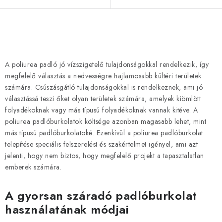
L
i
s
A poliurea padló jó vízszigetelő tulajdonságokkal rendelkezik, így
t
megfelelő választás a nedvességre hajlamosabb kültéri területek
a
számára. Csúszásgátló tulajdonságokkal is rendelkeznek, ami jó
választássá teszi őket olyan területek számára, amelyek kiömlött
i
folyadékoknak vagy más típusú folyadékoknak vannak kitéve. A
r
poliurea padlóburkolatok költsége azonban magasabb lehet, mint
á
más típusú padlóburkolatoké. Ezenkívül a poliurea padlóburkolat
n
telepítése speciális felszerelést és szakértelmet igényel, ami azt
y
jelenti, hogy nem biztos, hogy megfelelő projekt a tapasztalatlan
í
emberek számára.
t
á
A gyorsan száradó padlóburkolat
s
használatának módjai
e