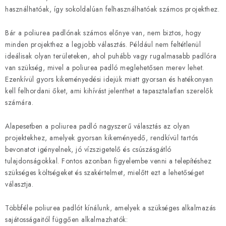
használhatóak, így sokoldalúan felhasználhatóak számos projekthez.
Bár a poliurea padlónak számos előnye van, nem biztos, hogy
minden projekthez a legjobb választás. Például nem feltétlenül
ideálisak olyan területeken, ahol puhább vagy rugalmasabb padlóra
van szükség, mivel a poliurea padló meglehetősen merev lehet.
Ezenkívül gyors kikeményedési idejük miatt gyorsan és hatékonyan
kell felhordani őket, ami kihívást jelenthet a tapasztalatlan szerelők
számára.
Alapesetben a poliurea padló nagyszerű választás az olyan
projektekhez, amelyek gyorsan kikeményedő, rendkívül tartós
bevonatot igényelnek, jó vízszigetelő és csúszásgátló
tulajdonságokkal. Fontos azonban figyelembe venni a telepítéshez
szükséges költségeket és szakértelmet, mielőtt ezt a lehetőséget
választja.
Többféle poliurea padlót kínálunk, amelyek a szükséges alkalmazás
sajátosságaitól függően alkalmazhatók: