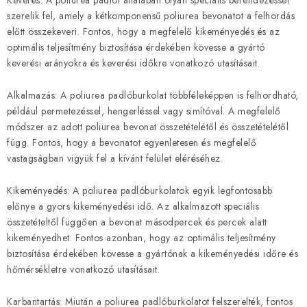
szerelik fel, amely a kétkomponensű poliurea bevonatot a felhordás
előtt összekeveri. Fontos, hogy a megfelelő kikeményedés és az
optimális teljesítmény biztosítása érdekében kövesse a gyártó
keverési arányokra és keverési időkre vonatkozó utasításait.
Alkalmazás: A poliurea padlóburkolat többféleképpen is felhordható,
például permetezéssel, hengerléssel vagy simítóval. A megfelelő
módszer az adott poliurea bevonat összetételétől és összetételétől
függ. Fontos, hogy a bevonatot egyenletesen és megfelelő
vastagságban vigyük fel a kívánt felület eléréséhez.
Kikeményedés: A poliurea padlóburkolatok egyik legfontosabb
előnye a gyors kikeményedési idő. Az alkalmazott speciális
összetételtől függően a bevonat másodpercek és percek alatt
kikeményedhet. Fontos azonban, hogy az optimális teljesítmény
biztosítása érdekében kövesse a gyártónak a kikeményedési időre és
hőmérsékletre vonatkozó utasításait.
Karbantartás: Miután a poliurea padlóburkolatot felszerelték, fontos