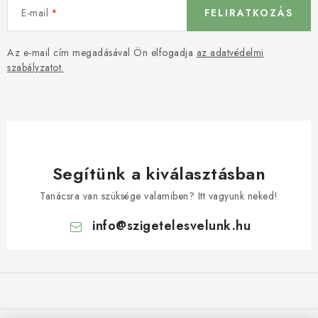
E-mail
FELIRATKOZÁS
Az e-mail cím megadásával Ön elfogadja
az adatvédelmi
szabályzatot.
Segítünk a kiválasztásban
Tanácsra van szüksége valamiben? Itt vagyunk neked!
info
@
szigetelesvelunk.hu
L
á
b