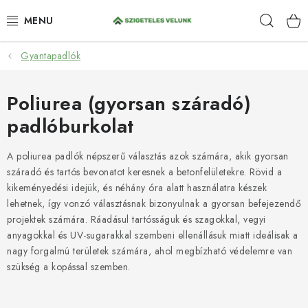
Ugrás
Keres
a
fő
tartalomhoz
Gyantapadlók
HIDROIZOLÁCIÓ
FESTÉKEK ÉS BEHATOLÁSOK
Poliurea (gyorsan száradó)
padlóburkolat
PADLÓK
A poliurea padlók népszerű választás azok számára, akik gyorsan
ANTI-GRAFFITI
száradó és tartós bevonatot keresnek a betonfelületekre. Rövid a
kikeményedési idejük, és néhány óra alatt használatra készek
TÖMÍTŐANYAGOK
lehetnek, így vonzó választásnak bizonyulnak a gyorsan befejezendő
projektek számára. Ráadásul tartósságuk és szagokkal, vegyi
anyagokkal és UV-sugarakkal szembeni ellenállásuk miatt ideálisak a
SPRAY
nagy forgalmú területek számára, ahol megbízható védelemre van
szükség a kopással szemben.
SZOLGÁLTATÁSOK