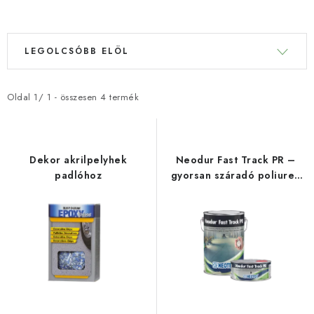
TERMÉKEK SZŰRÉSE
T
T
LEGOLCSÓBB ELÖL
e
e
r
r
m
m
Oldal
1
/
1
- összesen
4
termék
é
é
k
k
e
e
Dekor akrilpelyhek
Neodur Fast Track PR –
k
k
padlóhoz
gyorsan száradó poliurea
alapozó
l
r
i
e
s
n
t
d
á
e
j
z