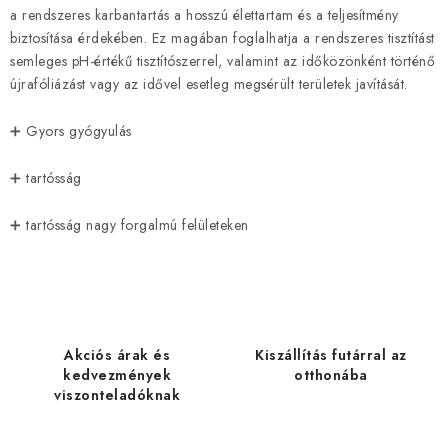
a rendszeres karbantartás a hosszú élettartam és a teljesítmény
biztosítása érdekében. Ez magában foglalhatja a rendszeres tisztítást
semleges pH-értékű tisztítószerrel, valamint az időközönként történő
újrafóliázást vagy az idővel esetleg megsérült területek javítását.
➕ Gyors gyógyulás
➕ tartósság
➕ tartósság nagy forgalmú felületeken
Akciós árak és
Kiszállítás futárral az
kedvezmények
otthonába
viszonteladóknak