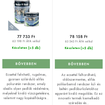
77 733 Ft
78 158 Ft
63 198 Ft ÁFA nélkül
63 543 Ft ÁFA nélkül
(>5 db)
(>5 db)
Készleten
Készleten
BŐVEBBEN
BŐVEBBEN
Ecsettel felvihető, rugalmas,
Az ecsettel felhordható,
gyorsan szilárduló alifás
oldószermentes, alifás
poliuretán rendszer, amely
polikarbamid rendszer kül- és
ideális olyan padlók védelmére,
beltéri padlóburkolatokhoz
melyeknél kiváló vízszigetelésre,
egyaránt kiváló megoldás. Ez az
valamint nagy kopásállóságra...
innovatív termék kiemelkedő
száradási és...