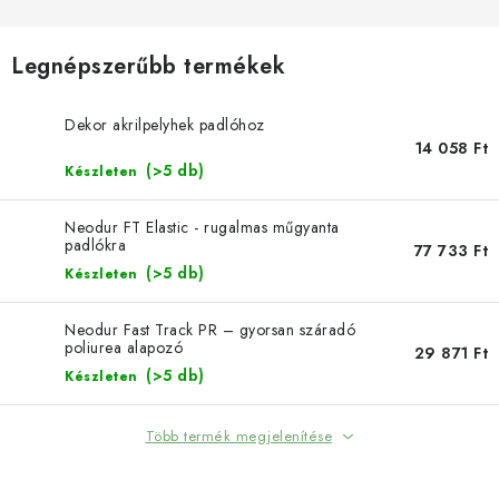
SZERSZEREK
ÁLTALÁNOS SZERZŐDÉSI FELTÉTELEK
Legnépszerűbb termékek
KONTAKTY
Dekor akrilpelyhek padlóhoz
14 058 Ft
(>5 db)
Készleten
ÁLTALÁNOS SZERZŐDÉSI FELTÉTELEK
SZEMÉLYES ADATOK FELDOLGOZÁSA
Neodur FT Elastic - rugalmas műgyanta
padlókra
77 733 Ft
(>5 db)
Készleten
Neodur Fast Track PR – gyorsan száradó
poliurea alapozó
29 871 Ft
(>5 db)
Készleten
Több termék megjelenítése