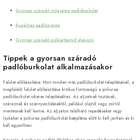
Gyorsan száradó műgyanta padlóburkolat
Rugalmas padlógyanta
Gyorsan száradó polikarbamid alapozó
Tippek a gyorsan száradó
padlóburkolat alkalmazásakor
Felület előkészítése: Mint minden más padlóburkolat telepítésénél, a
megfelelő felület előkészítése kritikus fontosságú a poliurea
padlóburkolat sikeres telepítéséhez. Az aljzatnak tisztának,
száraznak és szennyeződésektől, például olajtól vagy zsírtól
mentesnek kell lennie. Az aljzaton található repedéseket vagy
lyukakat a poliurea padlóburkolat beépítése előtt ki kell javítani és ki
kell egyenlíteni.
Keverés: A poliurea padlót általában olyan speciális berendezéssel