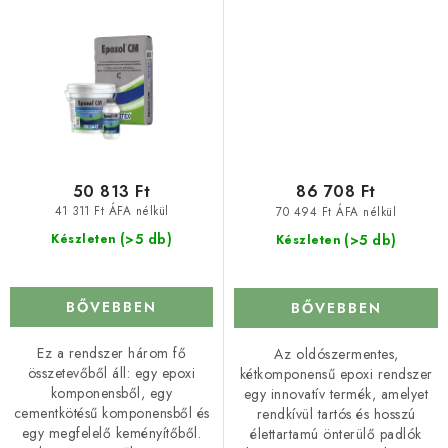
epoxi esztrich
esztrich
50 813 Ft
86 708 Ft
41 311 Ft ÁFA nélkül
70 494 Ft ÁFA nélkül
(>5 db)
(>5 db)
Készleten
Készleten
BŐVEBBEN
BŐVEBBEN
Ez a rendszer három fő
Az oldószermentes,
összetevőből áll: egy epoxi
kétkomponensű epoxi rendszer
komponensből, egy
egy innovatív termék, amelyet
cementkötésű komponensből és
rendkívül tartós és hosszú
egy megfelelő keményítőből.
élettartamú önterülő padlók