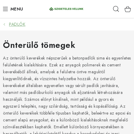
Ugrás
Keres
a
fő
tartalomhoz
PADLÓK
HIDROIZOLÁCIÓ
FESTÉKEK ÉS BEHATOLÁSOK
Önterülő tömegek
PADLÓK
Az önterülő keverékek népszerűek a betonpadlók sima és egyenletes
felületének kialakítására. Ezek az anyagok polimerek és cement
keverékéből állnak, amelyek a felületre öntve maguktól
ANTI-GRAFFITI
kiegyenlítődnek, és vízszintes helyzetbe hozzák. Az önterülő
keverékeket általában egyenetlen vagy sérült padlók javítására,
TÖMÍTŐANYAGOK
valamint más padlóburkoló anyagok sík aljzatának létrehozására
használják. Számos előnyt kínálnak, mint például a gyors és
SPRAY
egyszerű telepítés, nagy szilárdság, tartósság és kopásállóság. Az
önterülő keverékek többféle típusban kaphatók, beleértve az epoxi és
SZOLGÁLTATÁSOK
cement alapú anyagokat, és a különböző kialakításoknak megfelelő
színválasztékban kaphatók. Emellett különböző környezetekben is
használhatók, a lakóépületektől kezdve a kereskedelmi és ipari