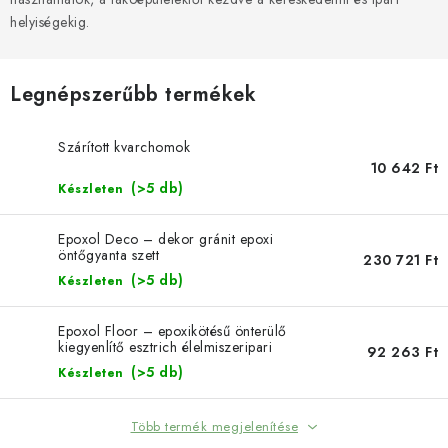
SZERSZEREK
helyiségekig.
ÁLTALÁNOS SZERZŐDÉSI FELTÉTELEK
Legnépszerűbb termékek
KONTAKTY
Szárított kvarchomok
ÁLTALÁNOS SZERZŐDÉSI FELTÉTELEK
10 642 Ft
(>5 db)
Készleten
SZEMÉLYES ADATOK FELDOLGOZÁSA
Epoxol Deco – dekor gránit epoxi
öntőgyanta szett
230 721 Ft
(>5 db)
Készleten
Epoxol Floor – epoxikötésű önterülő
kiegyenlítő esztrich élelmiszeripari
92 263 Ft
felhasználásra
(>5 db)
Készleten
Több termék megjelenítése