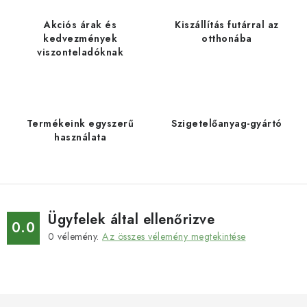
Akciós árak és
Kiszállítás futárral az
kedvezmények
otthonába
viszonteladóknak
Termékeink egyszerű
Szigetelőanyag-gyártó
használata
Ügyfelek által ellenőrizve
0.0
0
vélemény.
Az összes vélemény megtekintése