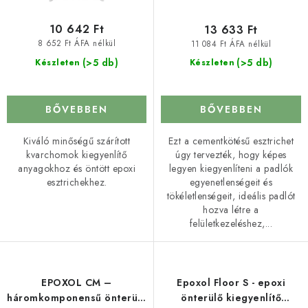
j
z
a
é
10 642 Ft
13 633 Ft
s
8 652 Ft ÁFA nélkül
11 084 Ft ÁFA nélkül
e
(>5 db)
(>5 db)
Készleten
Készleten
BŐVEBBEN
BŐVEBBEN
Kiváló minőségű szárított
Ezt a cementkötésű esztrichet
kvarchomok kiegyenlítő
úgy tervezték, hogy képes
anyagokhoz és öntött epoxi
legyen kiegyenlíteni a padlók
esztrichekhez.
egyenetlenségeit és
tökéletlenségeit, ideális padlót
hozva létre a
felületkezeléshez,...
EPOXOL CM –
Epoxol Floor S - epoxi
háromkomponensű önterülő
önterülő kiegyenlítő