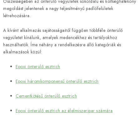
Összességében az önterülő vegyületek sokoldalú és költséghatékony
n
megoldást jelentenek a nagy teljesítményű padlófelületek
y
létrehozására.
í
t
A kívánt alkalmazás sajátosságaitól függően többféle önterülő
á
vegyületet kínálunk, amelyek medencékhez és tartályokhoz
használhatók. Íme néhány a rendelkezésre álló kategóriák és
s
alkalmazások közül:
e
l
Epoxi önterülő esztrich
e
m
Epoxi háromkomponensű önterülő esztrich
e
i
Cementkötésű önterülő esztrich
Epoxi önterülő esztrich az élelmiszeripar számára