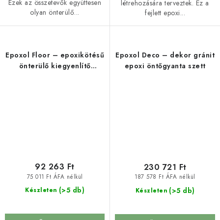
Ezek az összetevők együttesen
létrehozására terveztek. Ez a
olyan önterülő...
fejlett epoxi...
Epoxol Floor – epoxikötésű
Epoxol Deco – dekor gránit
önterülő kiegyenlítő
epoxi öntőgyanta szett
esztrich élelmiszeripari
felhasználásra
92 263 Ft
230 721 Ft
75 011 Ft ÁFA nélkül
187 578 Ft ÁFA nélkül
(>5 db)
(>5 db)
Készleten
Készleten