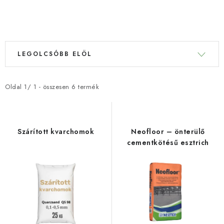
TERMÉKEK SZŰRÉSE
T
T
LEGOLCSÓBB ELÖL
e
e
r
r
m
m
Oldal
1
/
1
- összesen
6
termék
é
é
k
k
e
e
Szárított kvarchomok
Neofloor – önterülő
k
k
cementkötésű esztrich
l
r
i
e
s
n
t
d
á
e