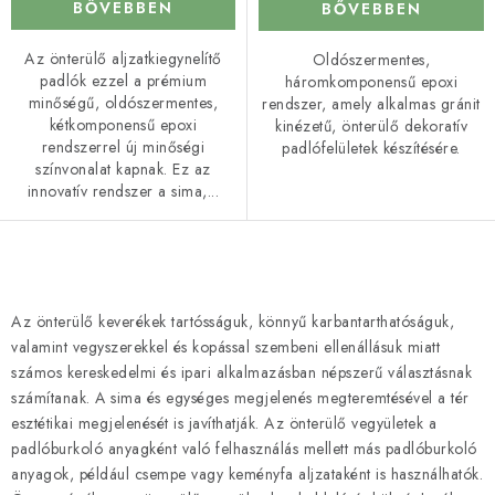
BŐVEBBEN
BŐVEBBEN
Az önterülő aljzatkiegynelítő
Oldószermentes,
padlók ezzel a prémium
háromkomponensű epoxi
minőségű, oldószermentes,
rendszer, amely alkalmas gránit
kétkomponensű epoxi
kinézetű, önterülő dekoratív
rendszerrel új minőségi
padlófelületek készítésére.
színvonalat kapnak. Ez az
innovatív rendszer a sima,...
L
i
Az önterülő keverékek tartósságuk, könnyű karbantarthatóságuk,
s
valamint vegyszerekkel és kopással szembeni ellenállásuk miatt
t
számos kereskedelmi és ipari alkalmazásban népszerű választásnak
a
számítanak. A sima és egységes megjelenés megteremtésével a tér
esztétikai megjelenését is javíthatják. Az önterülő vegyületek a
i
padlóburkoló anyagként való felhasználás mellett más padlóburkoló
r
anyagok, például csempe vagy keményfa aljzataként is használhatók.
á