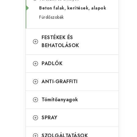
g
l
Beton falak, kerítések, alapok
ó
Fürdőszobák
s
r
ó
i
FESTÉKEK ÉS
á
p
BEHATOLÁSOK
k
a
PADLÓK
n
e
ANTI-GRAFFITI
l
Tömítőanyagok
SPRAY
SZOLGÁLTATÁSOK