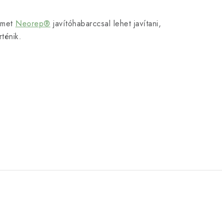
lemet
Neorep®
javítóhabarccsal lehet javítani,
ténik.