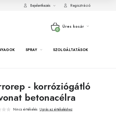
Bejelentkezés
Regisztráció
Üres kosár
KOSÁR
NYAGOK
SPRAY
SZOLGÁLTATÁSOK
SZERSZE
rrorep - korróziógátló
vonat betonacélra
Nincs értékelés
Ugrás az értékeléshez