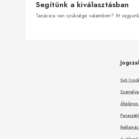
Segítünk a kiválasztásban
Tanácsra van szüksége valamiben? Itt vagyun
L
á
Jogsza
b
l
Suti (coo
é
Személye
c
Általános
Panasztét
Reklamáci