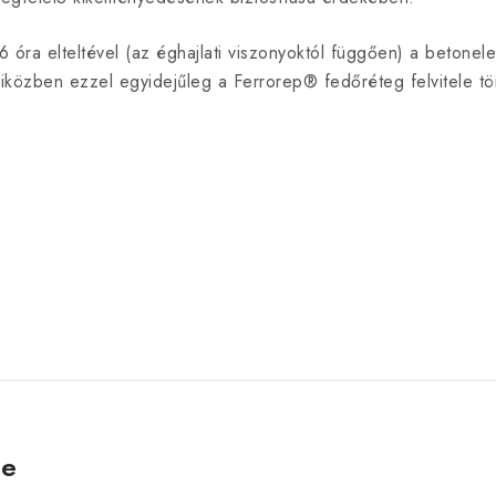
6 óra elteltével (az éghajlati viszonyoktól függően) a betone
iközben ezzel egyidejűleg a Ferrorep® fedőréteg felvitele tör
ve