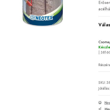
Erősen
acélhá
Csomag
Készl
| 3816
SKU:
3
Jótállás
:
Nyo
Meg