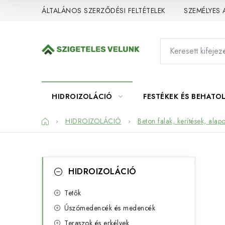
Ugrás
ÁLTALÁNOS SZERZŐDÉSI FELTÉTELEK
SZEMÉLYES
a
fő
tartalomhoz
HIDROIZOLÁCIÓ
FESTÉKEK ÉS BEHATO
Kezdőlap
HIDROIZOLÁCIÓ
Beton falak, kerítések, alap
O
K
Kategóriák
HIDROIZOLÁCIÓ
átugrása
a
l
t
Tetők
d
Úszómedencék és medencék
e
a
Teraszok és erkélyek