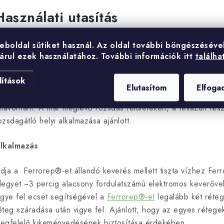
Használati utasítás
ljzat előkészítése
eboldal sütiket használ.
Az oldal további böngészéséve
árul ezek használatához.
További információk itt
találha
 felületeknek stabilnak, tisztának, száraznak és portól, rozsdátó
lítások
entesnek kell lenniük. A merevítésnek rozsdától, portól és ol
Elutasítom
Elfoga
setében ajánlott csiszolással, vagy ha ez nem lehetséges, csi
ltávolítani. A már meglévő rozsdás felületeken, a fellazult rés
ozsdagátló helyi alkalmazása ajánlott.
lkalmazás
dja a Ferrorep®-et állandó keverés mellett tiszta vízhez Fer
legyet ~3 percig alacsony fordulatszámú elektromos keverőv
igye fel ecset segítségével a
Ferrorep®-et
legalább két réteg
éteg száradása után vigye fel. Ajánlott, hogy az egyes réteg
egfelelő kikeményedésének biztosítása érdekében.