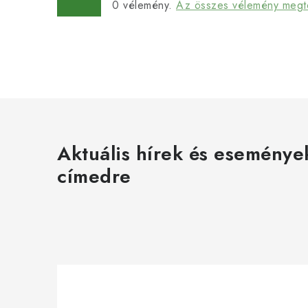
0
vélemény.
Az összes vélemény megt
Aktuális hírek és eseménye
címedre