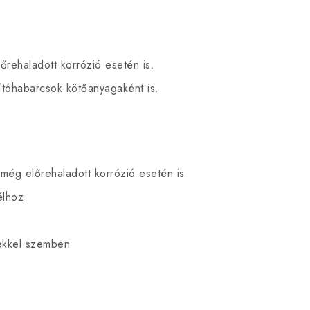
lőrehaladott korrózió esetén is.
ítóhabarcsok kötőanyagaként is.
 még előrehaladott korrózió esetén is
élhoz
yekkel szemben