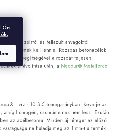
l Ön
tók.
l, olajtól, zsírtól és fellazult anyagoktól
ajtól mentesnek kell lennie. Rozsdás betonacélok
dom
szolókefe segítségével a rozsdát teljesen
zecskék eltávolítása után, a
Neodur® Metalforce
rorep® : víz - 10:3,5 tömegarányban. Keverje az
el, amíg homogén, csomómentes nem lesz. Ezután
ben az acélbetonra. Minden új réteget az előző
ek vastagsága ne haladja meg az 1 mm-t a termék