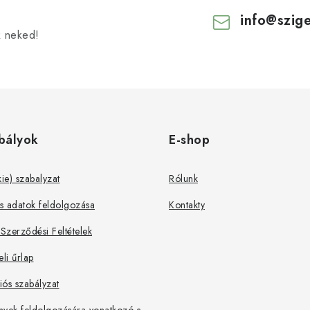
info
@
szig
k neked!
bályok
E-shop
kie) szabalyzat
Rólunk
s adatok feldolgozása
Kontakty
 Szerződési Feltételek
eli űrlap
ós szabályzat