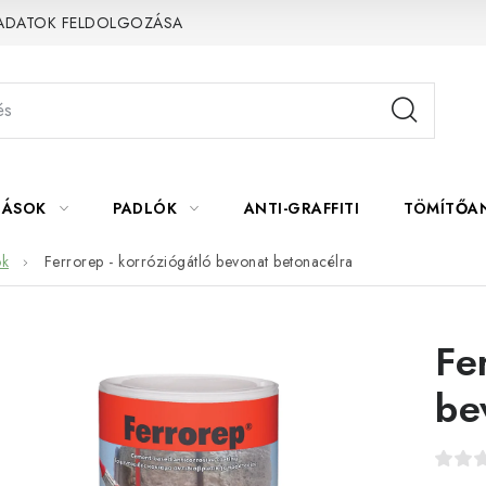
 ADATOK FELDOLGOZÁSA
LÁSOK
PADLÓK
ANTI-GRAFFITI
TÖMÍTŐA
ok
Ferrorep - korróziógátló bevonat betonacélra
Fe
be