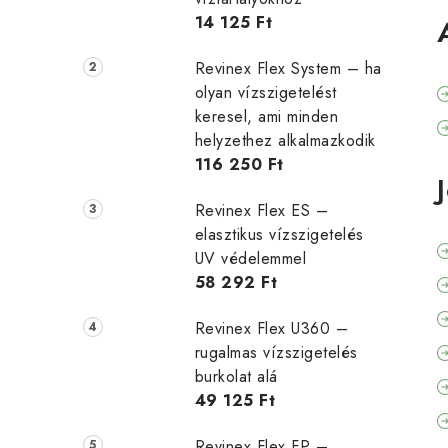
14 125 Ft
Revinex Flex System – ha
olyan vízszigetelést
keresel, ami minden
helyzethez alkalmazkodik
116 250 Ft
Revinex Flex ES –
elasztikus vízszigetelés
UV védelemmel
58 292 Ft
Revinex Flex U360 –
rugalmas vízszigetelés
burkolat alá
49 125 Ft
Revinex Flex FP –