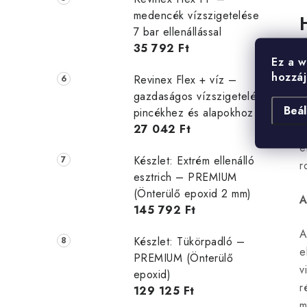
medencék vízszigetelése
7 bar ellenállással
35 792 Ft
A
Ez a w
hozzáj
Revinex Flex + víz –
A
gazdaságos vízszigetelés
Beál
m
pincékhez és alapokhoz
27 042 Ft
e
e
Készlet: Extrém ellenálló
r
esztrich – PREMIUM
(Önterülő epoxid 2 mm)
A
145 792 Ft
A
Készlet: Tükörpadló –
e
PREMIUM (Önterülő
v
epoxid)
r
129 125 Ft
m