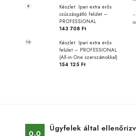
Készlet: Ipari extra erős
csúszásgátló felület –
~
PROFESSIONAL
m
143 708 Ft
Készlet: Ipari extra erős
felület – PROFESSIONAL
(All-in-One szerszámokkal)
154 125 Ft
Ügyfelek által ellenőriz
0.0