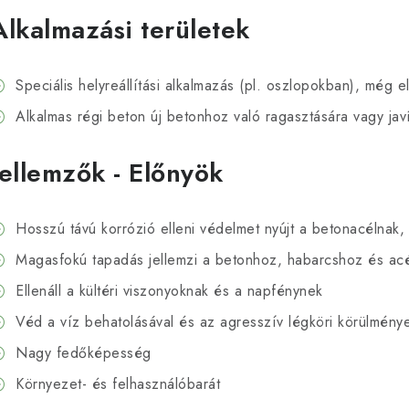
Alkalmazási területek
Speciális helyreállítási alkalmazás (pl. oszlopokban), még e
Alkalmas régi beton új betonhoz való ragasztására vagy jav
Jellemzők - Előnyök
Hosszú távú korrózió elleni védelmet nyújt a betonacélnak,
Magasfokú tapadás jellemzi a betonhoz, habarcshoz és ac
Ellenáll a kültéri viszonyoknak és a napfénynek
Véd a víz behatolásával és az agresszív légköri körülmén
Nagy fedőképesség
Környezet- és felhasználóbarát