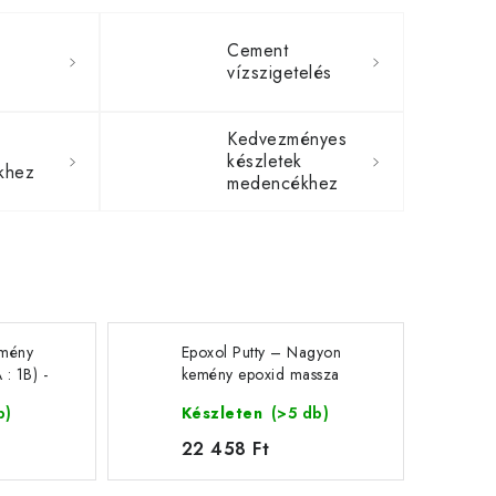
Cement
i
vízszigetelés
Kedvezményes
készletek
khez
medencékhez
emény
Epoxol Putty – Nagyon
: 1B) -
kemény epoxid massza
(2A : 1B) - 1,5 kg
b)
Készleten
(>5 db)
22 458 Ft