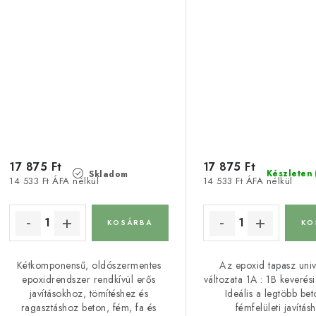
tömítőrendszer
17 875 Ft
17 875 Ft
Készleten
Skladom
14 533 Ft ÁFA nélkül
14 533 Ft ÁFA nélkül
KOSÁRBA
KO
Kétkomponensű, oldószermentes
Az epoxid tapasz univ
epoxidrendszer rendkívül erős
változata 1A : 1B keverés
javításokhoz, tömítéshez és
Ideális a legtöbb bet
ragasztáshoz beton, fém, fa és
fémfelületi javítás