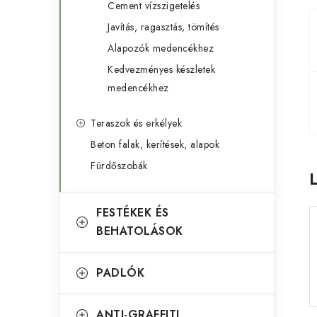
Cement vízszigetelés
s
r
Javítás, ragasztás, tömítés
ó
i
Alapozók medencékhez
á
p
Kedvezményes készletek
k
medencékhez
a
n
Teraszok és erkélyek
e
Beton falak, kerítések, alapok
Fürdőszobák
l
FESTÉKEK ÉS
BEHATOLÁSOK
PADLÓK
ANTI-GRAFFITI