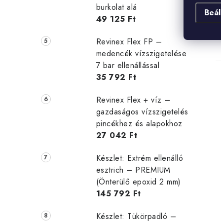
burkolat alá
Beál
49 125 Ft
Revinex Flex FP –
medencék vízszigetelése
7 bar ellenállással
35 792 Ft
Revinex Flex + víz –
gazdaságos vízszigetelés
pincékhez és alapokhoz
27 042 Ft
Készlet: Extrém ellenálló
esztrich – PREMIUM
(Önterülő epoxid 2 mm)
145 792 Ft
Készlet: Tükörpadló –