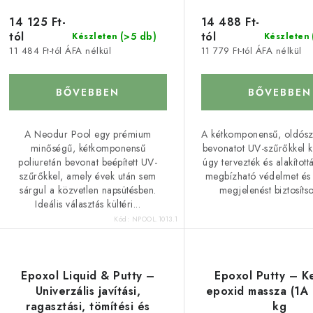
14 125 Ft-
14 488 Ft-
tól
tól
(>5 db)
Készleten
Készleten
11 484 Ft-tól ÁFA nélkül
11 779 Ft-tól ÁFA nélkül
BŐVEBBEN
BŐVEBBEN
A Neodur Pool egy prémium
A kétkomponensű, oldósz
minőségű, kétkomponensű
bevonatot UV-szűrőkkel ki
poliuretán bevonat beépített UV-
úgy tervezték és alakított
szűrőkkel, amely évek után sem
megbízható védelmet és 
sárgul a közvetlen napsütésben.
megjelenést biztosítso
Ideális választás kültéri...
Kód:
NPOOL.1013.1
Epoxol Liquid & Putty –
Epoxol Putty – 
Univerzális javítási,
epoxid massza (1A :
ragasztási, tömítési és
kg