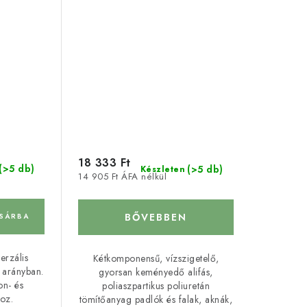
18 333 Ft
(>5 db)
(>5 db)
Készleten
14 905 Ft ÁFA nélkül
BŐVEBBEN
SÁRBA
erzális
Kétkomponensű, vízszigetelő,
i arányban.
gyorsan keményedő alifás,
on- és
poliaszpartikus poliuretán
hoz.
tömítőanyag padlók és falak, aknák,