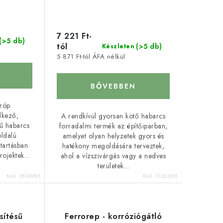
7 221 Ft-
(>5 db)
tól
(>5 db)
Készleten
5 871 Ft-tól ÁFA nélkül
BŐVEBBEN
tróp
lkező,
A rendkívül gyorsan kötő habarcs
sű habarcs
forradalmi termék az építőiparban,
oldalú
amelyet olyan helyzetek gyors és
tartásban
hatékony megoldására terveztek,
ojektek...
ahol a vízszivárgás vagy a nedves
területek...
Kód:
38160095
Kód:
11-223305
sítésű
Ferrorep - korróziógátló