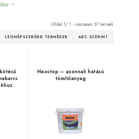
ítése
Oldal
1
/
1
- összesen
37
termék
LEGNÉPSZERŰBB TERMÉKEK
ABC SZERINT
kötésű
Neostop – azonnali hatású
óhabarcs
tömítőanyag
okhoz