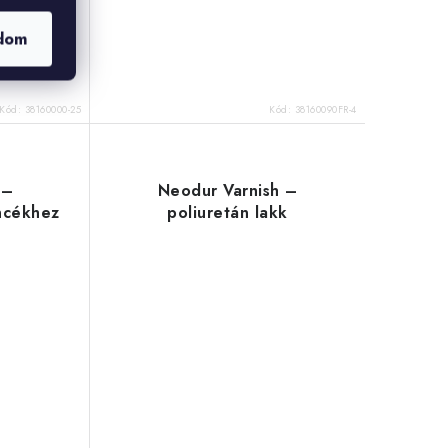
rcs kiváló
 kivételes
dom
ik. Ezt a
.
Kód:
38160000-25
Kód:
38160090FR-4
 –
Neodur Varnish –
ncékhez
poliuretán lakk