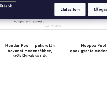
cementkötésű javítóhaba
alapozó nagyszerű segítőtárs a
lítások
építőanyag, amely számos
legkülönbözőbb építési és felületi
Elutasítom
Elfoga
tulajdonsággal rendelkez
projektekhez. Kétkomponensű
habarcsot úgy..
jellege azt jelenti, hogy két
komponenst egyesít,...
Kód:
32141090
Neodur Pool – poliuretán
Neopox Pool
bevonat medencékhez,
epoxigyanta mede
szökőkutakhoz és
víztartályokhoz