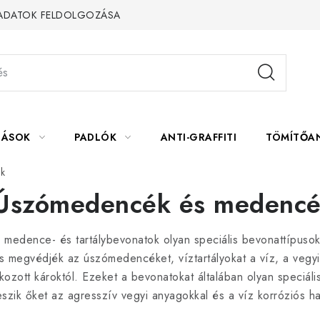
 ADATOK FELDOLGOZÁSA
LÁSOK
PADLÓK
ANTI-GRAFFITI
TÖMÍTŐA
k
Úszómedencék és medenc
 medence- és tartálybevonatok olyan speciális bevonattípusok
s megvédjék az úszómedencéket, víztartályokat a víz, a vegyi
kozott károktól. Ezeket a bevonatokat általában olyan speciális
eszik őket az agresszív vegyi anyagokkal és a víz korróziós h