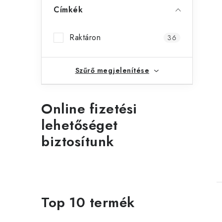
Címkék
l
i
Raktáron
36
t
Szűrő megjelenítése
Online fizetési
j
lehetőséget
biztosítunk
Top 10 termék