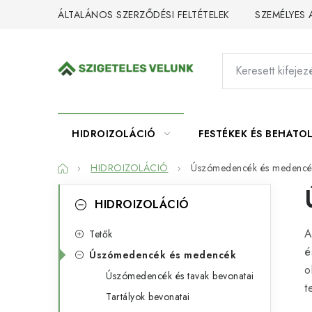
Ugrás
ÁLTALÁNOS SZERZŐDÉSI FELTÉTELEK
SZEMÉLYES
a
fő
tartalomhoz
HIDROIZOLÁCIÓ
FESTÉKEK ÉS BEHATO
Kezdőlap
HIDROIZOLÁCIÓ
Úszómedencék és medencé
O
K
Kategóriák
HIDROIZOLÁCIÓ
átugrása
a
l
A
t
Tetők
d
é
Úszómedencék és medencék
e
a
o
Úszómedencék és tavak bevonatai
g
t
l
Tartályok bevonatai
ó