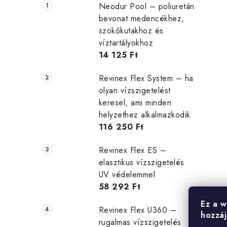
Neodur Pool – poliuretán
bevonat medencékhez,
szökőkutakhoz és
víztartályokhoz
14 125 Ft
Revinex Flex System – ha
olyan vízszigetelést
keresel, ami minden
helyzethez alkalmazkodik
116 250 Ft
Revinex Flex ES –
elasztikus vízszigetelés
UV védelemmel
58 292 Ft
Ez a w
Revinex Flex U360 –
hozzáj
rugalmas vízszigetelés