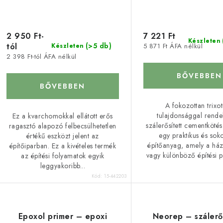
k
e
n
2 950 Ft-
7 221 Ft
d
Készleten
tól
(>5 db)
5 871 Ft ÁFA nélkül
Készleten
s
e
2 398 Ft-tól ÁFA nélkül
z
BŐVEBBEN
BŐVEBBEN
á
é
A fokozottan trixo
s
tulajdonsággal rende
Ez a kvarchomokkal ellátott erős
szálerősített cementköté
ragasztó alapozó felbecsülhetetlen
a
e
egy praktikus és sok
értékű eszközt jelent az
építőanyag, amely a ház
építőiparban. Ez a kivételes termék
vagy különböző építési pr
az építési folyamatok egyik
leggyakoribb...
Kód:
15-442203
Epoxol primer – epoxi
Neorep – szálerő