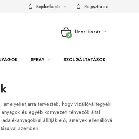
Bejelentkezés
Regisztráció
Üres kosár
KOSÁR
NYAGOK
SPRAY
SZOLGÁLTATÁSOK
SZERSZE
ék
, amelyeket arra terveztek, hogy vízállóvá tegyék
 anyagok és egyéb környezeti tényezők által
 adalékanyagokkal állítják elő, amelyek ellenállóvá
atásaival szemben.