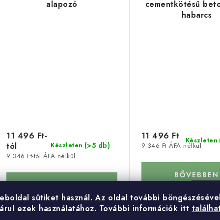
alapozó
cementkötésű beto
habarcs
11 496 Ft-
11 496 Ft
Készleten
tól
(>5 db)
9 346 Ft ÁFA nélkül
Készleten
9 346 Ft-tól ÁFA nélkül
BŐVEBBEN
BŐVEBBEN
eboldal sütiket használ.
Az oldal további böngészéséve
A nagy szilárdságú, tix
árul ezek használatához.
További információk itt
találha
kiszáradó, szálerős
A kétkomponensű, oldószeres epoxi