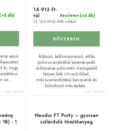
14 913 Ft-
(>5 db)
tól
(>5 db)
Készleten
12 124 Ft-tól ÁFA nélkül
BŐVEBBEN
eres epoxi
Átlátszó, kétkomponensű, alifás
fejezetten
poliizocianátokkal kikeményedő
ák ki, hogy
oldószeres poliuretán vízszigetelő
esztétikus
fényes lakk UV-szűrőkkel,
n az...
mikrocementkötésű bevonatok és
különböző más építési...
Kód:
3-432211
Kód:
9-932201
Kemény
Neodur FT Putty – gyorsan
 1B) - 1
szilárduló tömítőanyag