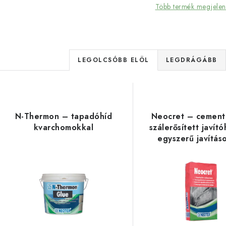
Több termék megjelen
T
LEGOLCSÓBB ELÖL
LEGDRÁGÁBB
e
T
r
e
m
N-Thermon – tapadóhíd
Neocret – cement
r
kvarchomokkal
szálerősített javít
é
egyszerű javítás
m
k
é
e
k
k
e
r