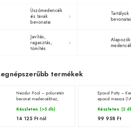
Úszómedencék
Tartályok
és tavak
bevonata
bevonatai
Javítás,
Alapozók
ragasztás,
medencé
tömítés
Legnépszerűbb termékek
Neodur Pool – poliuretán
Epoxol Putty – K
bevonat medencékhez,
epoxid massza (1A 
szökőkutakhoz és
6 kg
Készleten
(>5 db)
Készleten
(2 d
víztartályokhoz
14 125 Ft-tól
99 958 Ft