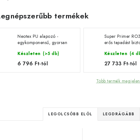
Legnépszerűbb termékek
Neotex PU alapozó -
Super Primer RO
egykomponensű, gyorsan
erős tapadást bizt
száradó poliuretán
alapozó kőpadlór
Készleten
(>5 db)
Készleten
(4 d
ragasztó
6 796 Ft-tól
27 733 Ft-tól
Több termék megjelen
T
LEGOLCSÓBB ELÖL
LEGDRÁGÁBB
e
T
r