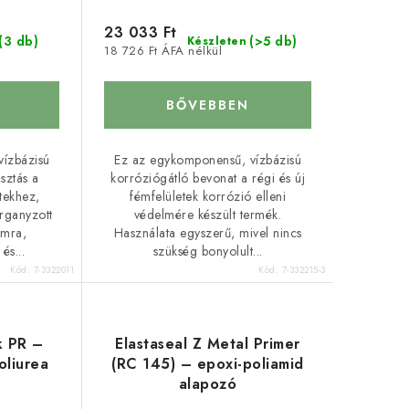
23 033 Ft
(3 db)
(>5 db)
Készleten
18 726 Ft ÁFA nélkül
BŐVEBBEN
vízbázisú
Ez az egykomponensű, vízbázisú
sztás a
korróziógátló bevonat a régi és új
tekhez,
fémfelületek korrózió elleni
organyzott
védelmére készült termék.
umra,
Használata egyszerű, mivel nincs
és...
szükség bonyolult...
Kód:
7-3322011
Kód:
7-332215-3
k PR –
Elastaseal Z Metal Primer
oliurea
(RC 145) – epoxi-poliamid
alapozó