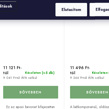
epoxi alapozó
alapozó
lítások
Elutasítom
Elfoga
11 121 Ft-
11 496 Ft-
tól
tól
(>5 db)
Készleten
Készleten
9 041 Ft-tól ÁFA nélkül
9 346 Ft-tól ÁFA nélkül
BŐVEBBEN
BŐVEBBEN
Ez az epoxi bevonat kifejezetten
A kétkomponensű, oldósz