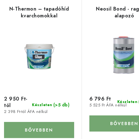
e
m
N-Thermon – tapadóhíd
Neosil Bond - ra
r
kvarchomokkal
alapozó
é
m
k
é
e
k
k
e
r
k
e
n
2 950 Ft-
6 796 Ft
d
Készleten
tól
(>5 db)
5 525 Ft ÁFA nélkül
Készleten
s
e
2 398 Ft-tól ÁFA nélkül
z
BŐVEBBEN
BŐVEBBEN
á
é