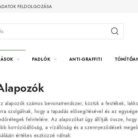
 ADATOK FELDOLGOZÁSA
LÁSOK
PADLÓK
ANTI-GRAFFITI
TÖMÍTŐA
Alapozók
z alapozók számos bevonatrendszer, köztük a festékek, lakko
rra szolgálnak, hogy a tapadás elősegítésével és az egységes f
edőrétegek felvitelére. Az alapozókat úgy állítják össze, hogy
obb korrózióállóság, a vízállóság és a szennyeződések megel
káláján értékes eszközzé válnak.