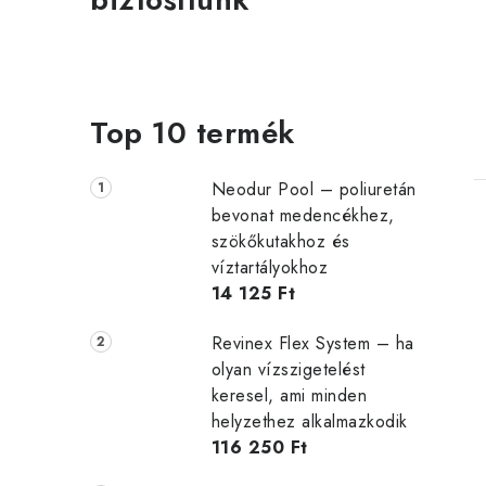
j
Top 10 termék
Neodur Pool – poliuretán
bevonat medencékhez,
szökőkutakhoz és
víztartályokhoz
14 125 Ft
Revinex Flex System – ha
olyan vízszigetelést
keresel, ami minden
helyzethez alkalmazkodik
116 250 Ft