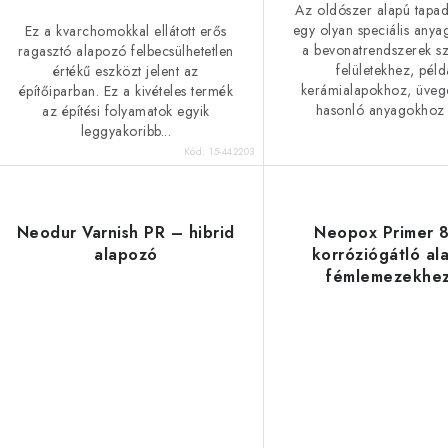
Az oldószer alapú tapa
s
egy olyan speciális anya
Ez a kvarchomokkal ellátott erős
a bevonatrendszerek sz
ragasztó alapozó felbecsülhetetlen
a
e
felületekhez, péld
értékű eszközt jelent az
kerámialapokhoz, üveg
építőiparban. Ez a kivételes termék
hasonló anyagokhoz v
az építési folyamatok egyik
leggyakoribb...
Kód:
15-442203
Neodur Varnish PR – hibrid
Neopox Primer 
alapozó
korróziógátló al
fémlemezekhez
fémekhez