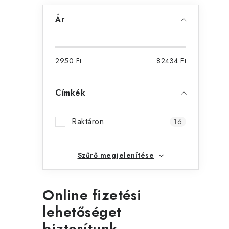
Ár
2950
Ft
82434
Ft
Címkék
Raktáron
16
l
Szűrő megjelenítése
i
Online fizetési
t
lehetőséget
biztosítunk