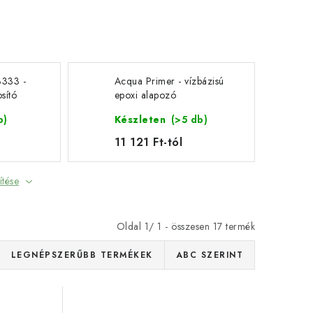
3333 -
Acqua Primer - vízbázisú
osító
epoxi alapozó
a
b)
Készleten
(>5 db)
11 121 Ft-tól
ítése
Oldal
1
/
1
- összesen
17
termék
LEGNÉPSZERŰBB TERMÉKEK
ABC SZERINT