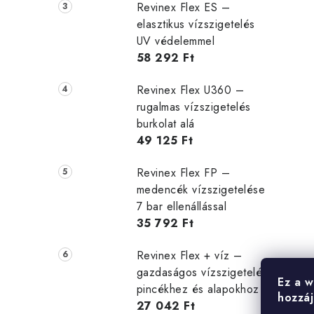
Revinex Flex ES –
elasztikus vízszigetelés
UV védelemmel
58 292 Ft
Revinex Flex U360 –
rugalmas vízszigetelés
burkolat alá
49 125 Ft
Revinex Flex FP –
medencék vízszigetelése
7 bar ellenállással
35 792 Ft
Revinex Flex + víz –
gazdaságos vízszigetelés
Ez a w
pincékhez és alapokhoz
hozzáj
27 042 Ft