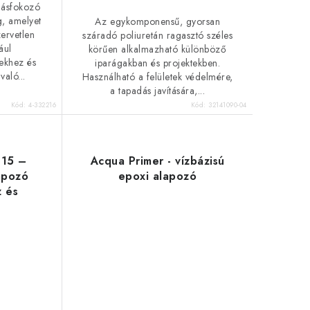
dásfokozó
g, amelyet
Az egykomponensű, gyorsan
ervetlen
száradó poliuretán ragasztó széles
ául
körűen alkalmazható különböző
ekhez és
iparágakban és projektekben.
aló...
Használható a felületek védelmére,
a tapadás javítására,...
Kód:
4-332216
Kód:
32141090-04
815 –
Acqua Primer - vízbázisú
apozó
epoxi alapozó
 és