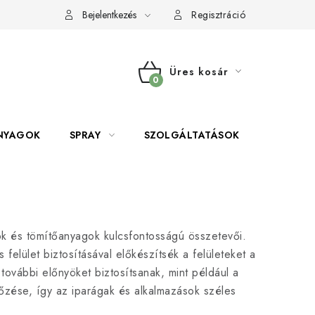
Bejelentkezés
Regisztráció
Üres kosár
KOSÁR
NYAGOK
SPRAY
SZOLGÁLTATÁSOK
SZERSZE
k és tömítőanyagok kulcsfontosságú összetevői.
elület biztosításával előkészítsék a felületeket a
 további előnyöket biztosítsanak, mint például a
őzése, így az iparágak és alkalmazások széles