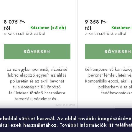
8 075 Ft-
9 358 Ft-
tól
tól
(>5 db)
Készleten
Készleten
6 565 Ft-tól ÁFA nélkül
7 608 Ft-tól ÁFA nélkül
BŐVEBBEN
BŐVEBBEN
Ez az egykomponensű, vízbázisú
Kétkomponensű korrózióg
hibrid alapozó egyesíti az alifás
bevonat fémfelületek v
poliuretán és az akril bevonat
Kompatibilis epoxi, akril, 
tulajdonságait. Különböző
polikarbamid és al
felületeken történő használatra
fedőbevonatokka
tervezték, védelmet és...
Kód:
9-332203
eboldal sütiket használ.
Az oldal további böngészéséve
árul ezek használatához.
További információk itt
találha
Acqua Primer NP - vízbázisú
Epoxol primer – 