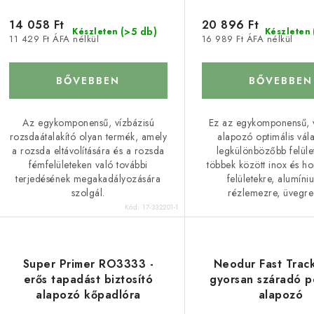
14 058 Ft
20 896 Ft
(>5 db)
Készleten
Készleten
11 429 Ft ÁFA nélkül
16 989 Ft ÁFA nélkül
BŐVEBBEN
BŐVEBBEN
Az egykomponensű, vízbázisú
Ez az egykomponensű, 
rozsdaátalakító olyan termék, amely
alapozó optimális vála
a rozsda eltávolítására és a rozsda
legkülönbözőbb felüle
fémfelületeken való további
többek között inox és h
terjedésének megakadályozására
felületekre, alumíni
szolgál.
rézlemezre, üvegre 
Kód:
17-332201-1
Super Primer RO3333 -
Neodur Fast Trac
erős tapadást biztosító
gyorsan száradó p
alapozó kőpadlóra
alapozó