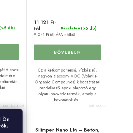
11 121 Ft-
(>5 db)
tól
(>5 db)
Készleten
9 041 Ft-tól ÁFA nélkül
BŐVEBBEN
átló epoxi
Ez a kétkomponensű, vízbázisú,
édelmére.
nagyon alacsony VOC (Volatile
poliuretán,
Organic Compounds) kibocsátással
kid
rendelkező epoxi alapozó egy
l.
olyan innovatív termék, amely a
bevonatok és...
Kód:
132141091
Kód:
ACQ07
l Ön
tók.
epoxi
Silimper Nano LM – Beton,