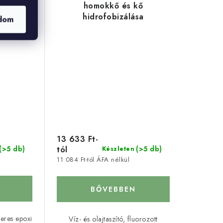
homokkő és kő
hidrofobizálása
dom
13 633 Ft-
(>5 db)
tól
(>5 db)
Készleten
11 084 Ft-tól ÁFA nélkül
BŐVEBBEN
eres epoxi
Víz- és olajtaszító, fluorozott