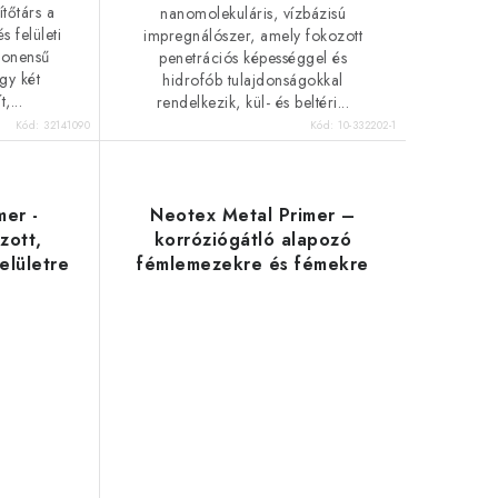
tőtárs a
nanomolekuláris, vízbázisú
s felületi
impregnálószer, amely fokozott
ponensű
penetrációs képességgel és
ogy két
hidrofób tulajdonságokkal
,...
rendelkezik, kül- és beltéri...
Kód:
32141090
Kód:
10-332202-1
mer -
Neotex Metal Primer –
zott,
korróziógátló alapozó
elületre
fémlemezekre és fémekre