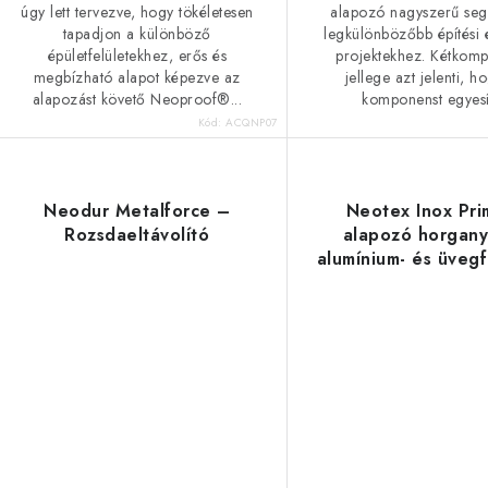
úgy lett tervezve, hogy tökéletesen
alapozó nagyszerű segí
tapadjon a különböző
legkülönbözőbb építési é
épületfelületekhez, erős és
projektekhez. Kétkom
megbízható alapot képezve az
jellege azt jelenti, h
alapozást követő Neoproof®...
komponenst egyesít
Kód:
ACQNP07
Neodur Metalforce –
Neotex Inox Pri
Rozsdaeltávolító
alapozó horgany
alumínium- és üvegf