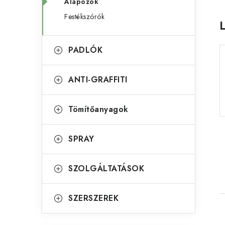
Alapozók
s
r
Festékszórók
ó
i
á
p
PADLÓK
k
a
ANTI-GRAFFITI
n
e
Tömítőanyagok
l
SPRAY
SZOLGÁLTATÁSOK
SZERSZEREK