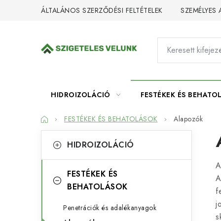
Ugrás
ÁLTALÁNOS SZERZŐDÉSI FELTÉTELEK
SZEMÉLYES
a
fő
tartalomhoz
HIDROIZOLÁCIÓ
FESTÉKEK ÉS BEHATO
Kezdőlap
FESTÉKEK ÉS BEHATOLÁSOK
Alapozók
O
K
Kategóriák
HIDROIZOLÁCIÓ
átugrása
a
l
A
t
d
FESTÉKEK ÉS
A
e
BEHATOLÁSOK
a
f
g
j
l
Penetrációk és adalékanyagok
ó
s