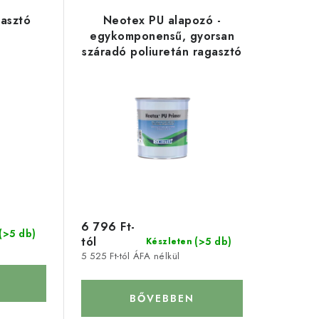
gasztó
Neotex PU alapozó -
egykomponensű, gyorsan
száradó poliuretán ragasztó
6 796 Ft-
(>5 db)
tól
(>5 db)
Készleten
5 525 Ft-tól ÁFA nélkül
BŐVEBBEN