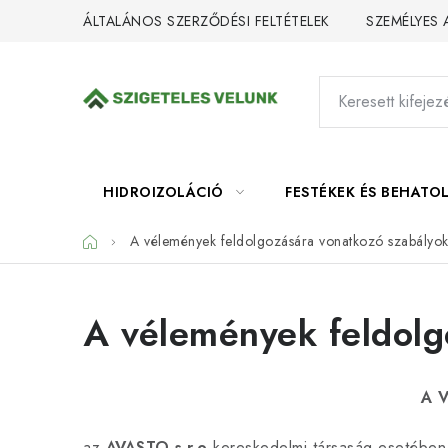
Ugrás
ÁLTALÁNOS SZERZŐDÉSI FELTÉTELEK
SZEMÉLYES
a
fő
tartalomhoz
HIDROIZOLÁCIÓ
FESTÉKEK ÉS BEHATO
Kezdőlap
A vélemények feldolgozására vonatkozó szabályo
A vélemények feldolg
A 
az
AVASTO s.r.o
kereskedelmi társaság esetében