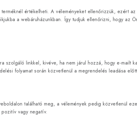
erméknél értékelheti. A véleményeket ellenőrizzük, ezért az ér
ókjukba a webáruházunkban. Így tudjuk ellenőrizni, hogy az Ön
 szolgáló linkkel, kivéve, ha nem járul hozzá, hogy e-mailt k
delési folyamat során közvetlenül a megrendelés leadása előtt 
eboldalon található meg, a vélemények pedig közvetlenül eze
 pozitív vagy negatív.