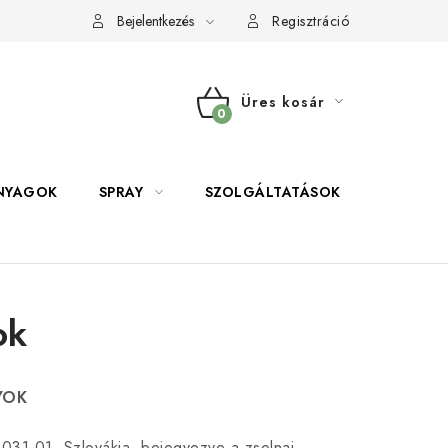
Bejelentkezés
Regisztráció
Üres kosár
KOSÁR
NYAGOK
SPRAY
SZOLGÁLTATÁSOK
SZERSZE
ok
YOK
 031 01, Szlovákia, bejegyezve a
zsolnai