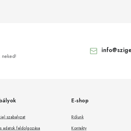
info
@
szig
k neked!
bályok
E-shop
kie) szabalyzat
Rólunk
s adatok feldolgozása
Kontakty