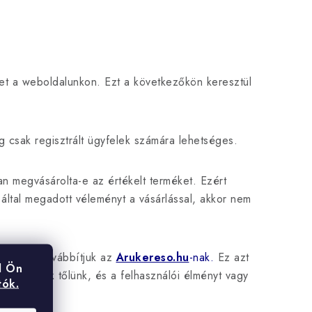
ket a weboldalunkon. Ezt a következőkön keresztül
 csak regisztrált ügyfelek számára lehetséges.
an megvásárolta-e az értékelt terméket. Ezért
ltal megadott véleményt a vásárlással, akkor nem
-mailjét továbbítjuk az
Arukereso.hu
-nak.
Ez azt
l Ön
 vásároltak tőlünk, és a felhasználói élményt vagy
tók.