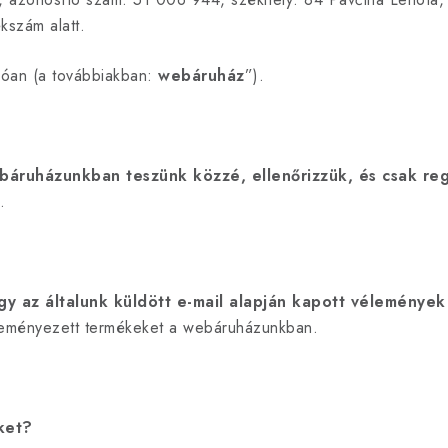
szám alatt.
óan (a továbbiakban:
webáruház
”).
ruházunkban teszünk közzé, ellenőrizzük, és csak regis
n.
y az általunk küldött e-mail alapján kapott vélemények 
éleményezett termékeket a webáruházunkban.
ket?