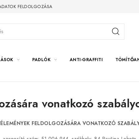
 ADATOK FELDOLGOZÁSA
LÁSOK
PADLÓK
ANTI-GRAFFITI
TÖMÍTŐA
k
ozására vonatkozó szabály
VÉLEMÉNYEK FELDOLGOZÁSÁRA VONATKOZÓ SZABÁL
, azonosító szám: 51 006 944, székhely: 84 Pavčina Lehota,