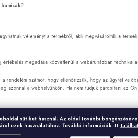
 hamisak?
agyhatnak véleményt a termékről, akik megvásárolták a termé
j értékelés megadása közvetlenül a webáruházban technikailag
s a rendelési számot, hogy ellenőrizzük, hogy az ügyfél valób
eg azonnal a webhelyünkön. Ha nem tudjuk párosítani az Ön á
tkozó információkat, valamint az Ön nevét, vezetéknevét és e
eboldal sütiket használ.
Az oldal további böngészéséve
knak van lehetősége véleményt írni a webáruházunkról, akik már
árul ezek használatához.
További információk itt
találha