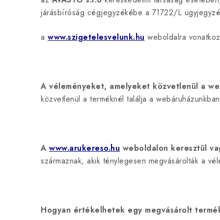
járásbíróság cégjegyzékébe a 71722/L ügyjegyzék
a
www.szigetelesvelunk.hu
weboldalra vonatkoz
A véleményeket, amelyeket közvetlenül a webá
közvetlenül a terméknél találja a webáruházunkba
A
www.arukereso.hu
weboldalon keresztül vag
származnak, akik ténylegesen megvásárolták a v
Hogyan értékelhetek egy megvásárolt termé