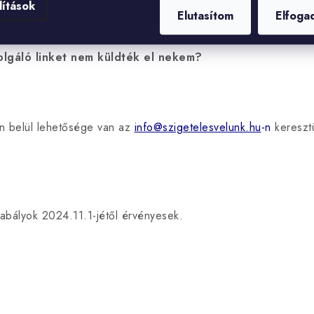
lítások
Elutasítom
Elfoga
lgáló linket nem küldték el nekem?
n belül lehetősége van az
info@szigetelesvelunk.hu
-n
keresztü
abályok 2024.11.1-jétől érvényesek.