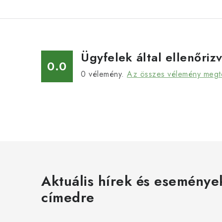
Ügyfelek által ellenőriz
0.0
0
vélemény.
Az összes vélemény megt
Aktuális hírek és eseménye
címedre