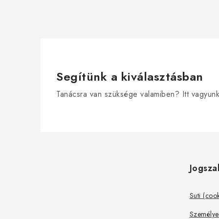
Segítünk a kiválasztásban
Tanácsra van szüksége valamiben? Itt vagyun
L
á
Jogsza
b
l
Suti (coo
é
Személye