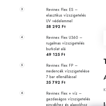
Revinex Flex ES –
elasztikus vízszigetelés
UV védelemmel
58 292 Ft
Revinex Flex U360 –
rugalmas vízszigetelés
burkolat alá
49 125 Ft
Revinex Flex FP –
medencék vízszigetelése
7 bar ellenállással
35 792 Ft
K
Revinex Flex + víz –
gazdaságos vízszigetelés
pincékhez és alapokhoz