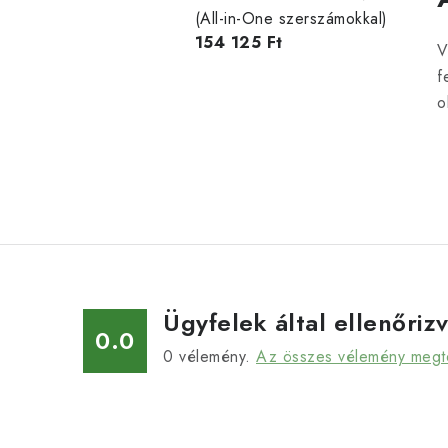
(All-in-One szerszámokkal)
154 125 Ft
V
f
o
Ügyfelek által ellenőriz
0.0
0
vélemény.
Az összes vélemény megt