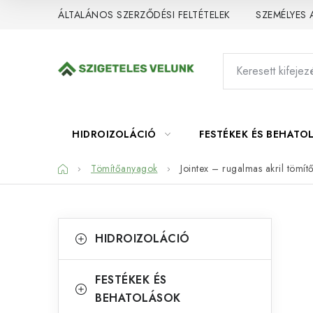
Ugrás
ÁLTALÁNOS SZERZŐDÉSI FELTÉTELEK
SZEMÉLYES
a
fő
tartalomhoz
HIDROIZOLÁCIÓ
FESTÉKEK ÉS BEHATO
Kezdőlap
Tömítőanyagok
Jointex – rugalmas akril tömí
O
K
Kategóriák
HIDROIZOLÁCIÓ
átugrása
a
l
t
d
FESTÉKEK ÉS
e
BEHATOLÁSOK
a