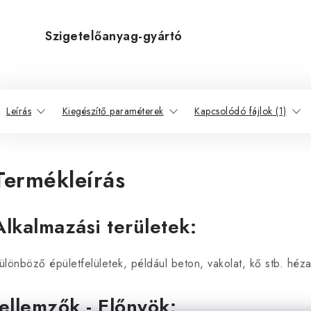
Szigetelőanyag-gyártó
Leírás
Kiegészítő paraméterek
Kapcsolódó fájlok (1)
Termékleírás
Alkalmazási területek:
ülönböző épületfelületek, például beton, vakolat, kő stb. héza
Jellemzők - Előnyök: