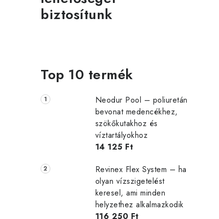
biztosítunk
Top 10 termék
Neodur Pool – poliuretán
bevonat medencékhez,
szökőkutakhoz és
víztartályokhoz
14 125 Ft
Revinex Flex System – ha
olyan vízszigetelést
keresel, ami minden
helyzethez alkalmazkodik
116 250 Ft