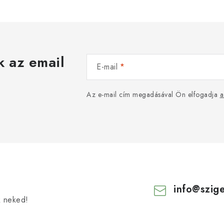
k az email
E-mail
Az e-mail cím megadásával Ön elfogadja
a
info
@
szig
k neked!