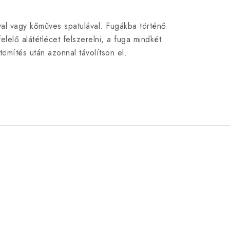
val vagy kőműves spatulával. Fugákba történő
lelő alátétlécet felszerelni, a fuga mindkét
ömítés után azonnal távolítson el.