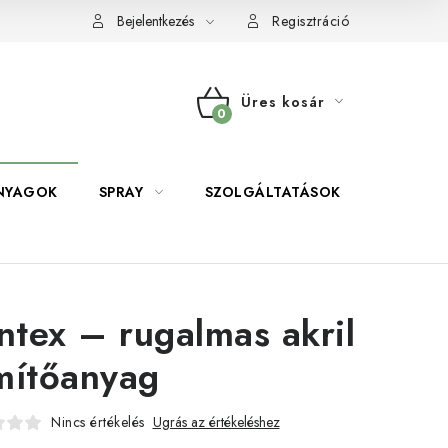
Bejelentkezés
Regisztráció
Üres kosár
KOSÁR
NYAGOK
SPRAY
SZOLGÁLTATÁSOK
SZERSZE
intex – rugalmas akril
mítőanyag
Nincs értékelés
Ugrás az értékeléshez