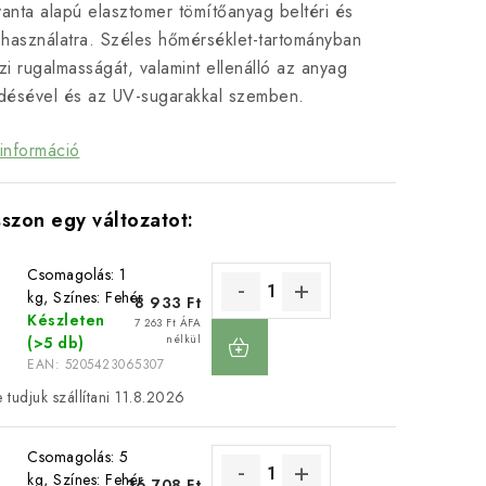
yanta alapú elasztomer tömítőanyag beltéri és
i használatra. Széles hőmérséklet-tartományban
i rugalmasságát, valamint ellenálló az anyag
désével és az UV-sugarakkal szemben.
információ
Csomagolás: 1
kg, Színes: Fehér
8 933 Ft
Készleten
KOSÁRBA
7 263 Ft ÁFA
nélkül
(>5 db)
EAN:
5205423065307
11.8.2026
Csomagolás: 5
kg, Színes: Fehér
36 708 Ft