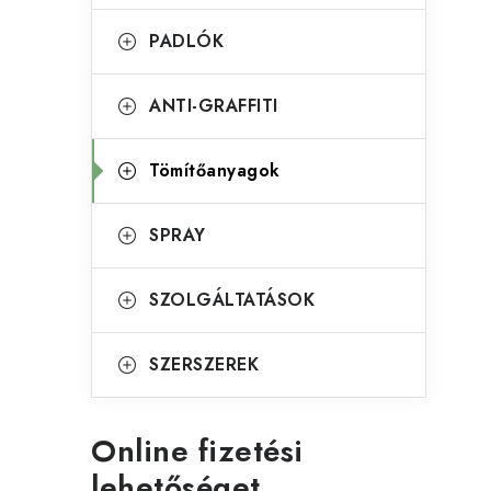
g
l
ó
PADLÓK
s
r
ANTI-GRAFFITI
ó
i
á
p
Tömítőanyagok
k
a
n
SPRAY
e
SZOLGÁLTATÁSOK
l
SZERSZEREK
Online fizetési
lehetőséget