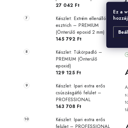
27 042 Ft
Ez a w
hozzáj
Készlet: Extrém ellenálló
esztrich – PREMIUM
Beál
(Önterülő epoxid 2 mm)
145 792 Ft
Készlet: Tükörpadló –
PREMIUM (Önterülő
epoxid)
129 125 Ft
Készlet: Ipari extra erős
A
csúszásgátló felület –
s
PROFESSIONAL
t
143 708 Ft
t
Készlet: Ipari extra erős
felület – PROFESSIONAL