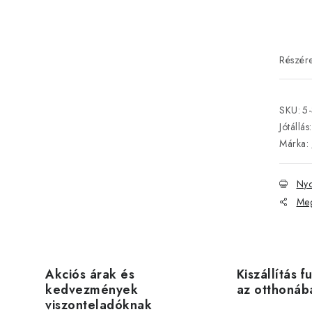
SKU:
5
Jótállás
:
Márka:
Nyo
Meg
Akciós árak és
Kiszállítás f
kedvezmények
az otthonáb
viszonteladóknak