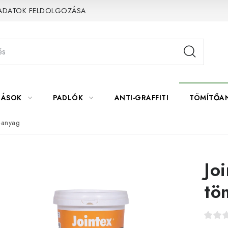
 ADATOK FELDOLGOZÁSA
LÁSOK
PADLÓK
ANTI-GRAFFITI
TÖMÍTŐA
tőanyag
Jo
tö