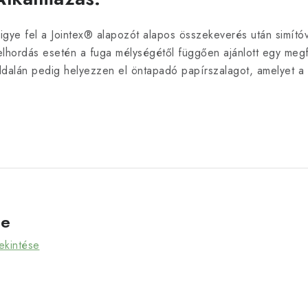
igye fel a Jointex® alapozót alapos összekeverés után simító
elhordás esetén a fuga mélységétől függően ajánlott egy megfe
ldalán pedig helyezzen el öntapadó papírszalagot, amelyet a t
ve
ekintése