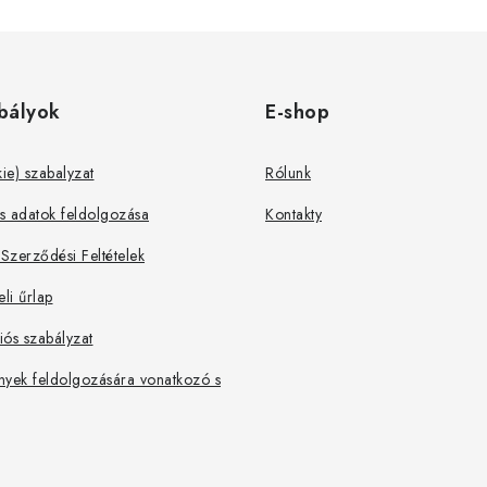
bályok
E-shop
kie) szabalyzat
Rólunk
s adatok feldolgozása
Kontakty
 Szerződési Feltételek
eli űrlap
ós szabályzat
nyek feldolgozására vonatkozó s