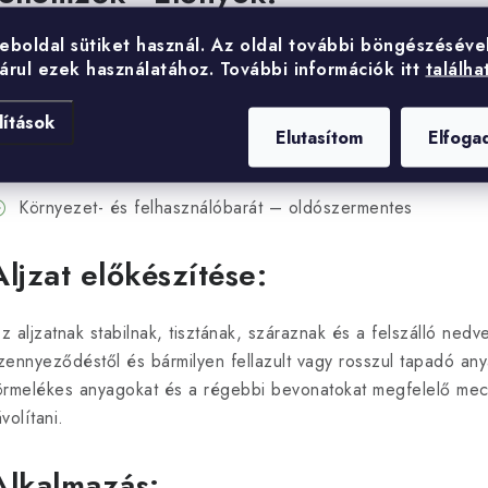
eboldal sütiket használ.
Az oldal további böngészéséve
Nagy rugalmasság és kiváló tapadás a különböző aljzatokh
árul ezek használatához.
További információk itt
találha
Ellenálló a napfénnyel és az öregedéssel szemben
lítások
Kiváló ellenálló képesség híg savakkal, lúgokkal és tisztít
Elutasítom
Elfoga
Bevonható vízbázisú festékekkel és bevonatokkal
Környezet- és felhasználóbarát – oldószermentes
Aljzat előkészítése:
z aljzatnak stabilnak, tisztának, száraznak és a felszálló nedves
zennyeződéstől és bármilyen fellazult vagy rosszul tapadó anya
örmelékes anyagokat és a régebbi bevonatokat megfelelő mecha
ávolítani.
Alkalmazás: