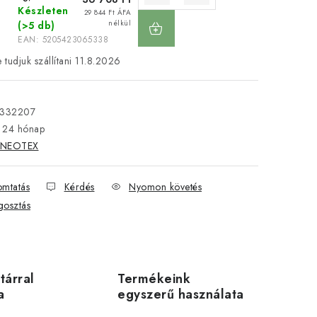
Készleten
KOSÁRBA
29 844 Ft ÁFA
nélkül
(>5 db)
EAN:
5205423065338
11.8.2026
-332207
24 hónap
NEOTEX
mtatás
Kérdés
Nyomon követés
osztás
utárral
Termékeink
a
egyszerű használata