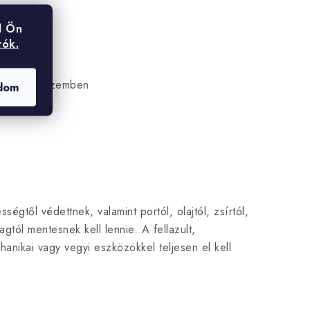
l Ön
oz
tók.
ószerekkel szemben
dom
ségtől védettnek, valamint portól, olajtól, zsírtól,
gtól mentesnek kell lennie. A fellazult,
nikai vagy vegyi eszközökkel teljesen el kell