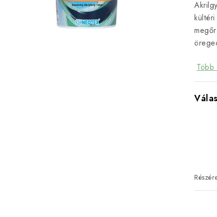
Akrilg
kültér
megőrz
örege
Több 