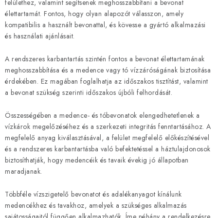
felülethez, valamint segítsenek meghosszabbítani a bevonat
élettartamát. Fontos, hogy olyan alapozót válasszon, amely
kompatibilis a használt bevonattal, és kövesse a gyártó alkalmazási
és használati ajánlásait.
A rendszeres karbantartás szintén fontos a bevonat élettartamának
meghosszabbítása és a medence vagy tó vízzáróságának biztosítása
érdekében. Ez magában foglalhatja az időszakos tisztítást, valamint
a bevonat szükség szerinti időszakos újbóli felhordását.
Összességében a medence- és tóbevonatok elengedhetetlenek a
vízkárok megelőzéséhez és a szerkezeti integritás fenntartásához. A
megfelelő anyag kiválasztásával, a felület megfelelő előkészítésével
és a rendszeres karbantartásba való befektetéssel a háztulajdonosok
biztosíthatják, hogy medencéik és tavaik évekig jó állapotban
maradjanak.
Többféle vízszigetelő bevonatot és adalékanyagot kínálunk
medencékhez és tavakhoz, amelyek a szükséges alkalmazás
sajátosságaitól függően alkalmazhatók. Íme néhány a rendelkezésre