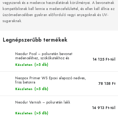
SZERSZEREK
vegyszerek és a medence használatának körülményei. A bevonatnak
kompatibilisnek kell lennie a medencefelülettel, és ellen kell állnia az
ÁLTALÁNOS SZERZŐDÉSI FELTÉTELEK
úszómedencékben gyakran előforduló vegyi anyagoknak és UV-
sugaraknak.
KONTAKTY
Legnépszerűbb termékek
ÁLTALÁNOS SZERZŐDÉSI FELTÉTELEK
SZEMÉLYES ADATOK FELDOLGOZÁSA
Neodur Pool – poliuretán bevonat
medencékhez, szökőkutakhoz és
14 125 Ft-tól
víztartályokhoz
(>5 db)
Készleten
Neopox Primer WS Epoxi alapozó nedves,
friss betonra
78 158 Ft
(>5 db)
Készleten
Neodur Varnish – poliuretán lakk
14 913 Ft-tól
(>5 db)
Készleten