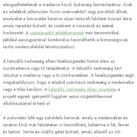
elengedhetetlenek a medence körüli biztonság fenntartásához. Ezek
az adalékok jellemzően finom szemcsékből vagy porokból állnak,
amelyeket a bevonatba keverve olyan texturált felületet hoznak létre,
amely tapadást biztosít, és csökkenti a csúszások és esések
kockázatát. A
csúszásgátló adalékanyagok
más bevonatokkal,
például epoxigyantával kombinálva használhatók a biztonságos és
tartós medencefelület létrehozásához.
A felszálló nedvesség elleni fenékszigetelés fontos elem az
úszómedence vagy tó telepítésekor. A felszálló nedvesség kárt
okozhat a medence vagy a tó szerkezetében. A fenékszigetelés segít
megakadályozni, hogy a talajból származó nedvesség a medencébe
vagy a tóba kerüljön. A
felszálló nedvesség elleni szigetelés
a
projekt egyedi igényeitől függően epoxi szigetelőbevonat
alkalmazásával érhető el.
A poliuretán lakk egy sokoldalú bevonat, amely a medencéken és
tavakon kívül más felületeken is használható, beleértve a fát, fémet
és betont. Tartós és vízálló gátat biztosít, amely ellenáll az UV-