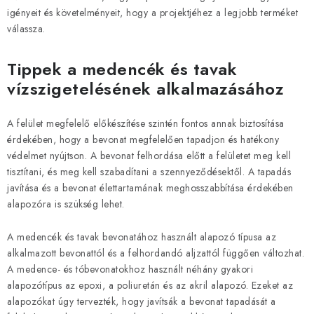
r
igényeit és követelményeit, hogy a projektjéhez a legjobb terméket
á
válassza.
n
y
Tippek a medencék és tavak
í
vízszigetelésének alkalmazásához
t
á
A felület megfelelő előkészítése szintén fontos annak biztosítása
s
érdekében, hogy a bevonat megfelelően tapadjon és hatékony
e
védelmet nyújtson. A bevonat felhordása előtt a felületet meg kell
l
tisztítani, és meg kell szabadítani a szennyeződésektől. A tapadás
e
javítása és a bevonat élettartamának meghosszabbítása érdekében
m
alapozóra is szükség lehet.
e
i
A medencék és tavak bevonatához használt alapozó típusa az
alkalmazott bevonattól és a felhordandó aljzattól függően változhat.
A medence- és tóbevonatokhoz használt néhány gyakori
alapozótípus az epoxi, a poliuretán és az akril alapozó. Ezeket az
alapozókat úgy tervezték, hogy javítsák a bevonat tapadását a