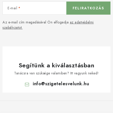
E-mail
FELIRATKOZÁS
Az e-mail cím megadásával Ön elfogadja
az adatvédelmi
szabályzatot.
Segítünk a kiválasztásban
Tanácsra van szüksége valamiben? Itt vagyunk neked!
info
@
szigetelesvelunk.hu
L
á
b