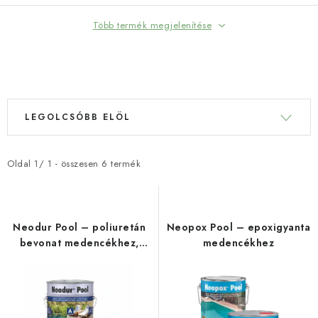
Több termék megjelenítése
TERMÉKEK SZŰRÉSE
T
T
LEGOLCSÓBB ELÖL
e
e
r
r
m
m
Oldal
1
/
1
- összesen
6
termék
é
é
k
k
e
e
Neodur Pool – poliuretán
Neopox Pool – epoxigyanta
k
k
bevonat medencékhez,
medencékhez
szökőkutakhoz és
l
r
víztartályokhoz
i
e
s
n