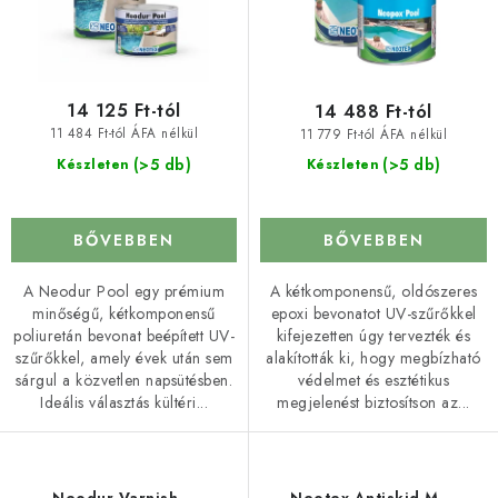
t
d
á
e
j
z
a
é
14 125 Ft-tól
14 488 Ft-tól
s
11 484 Ft-tól ÁFA nélkül
11 779 Ft-tól ÁFA nélkül
e
(>5 db)
(>5 db)
Készleten
Készleten
BŐVEBBEN
BŐVEBBEN
A Neodur Pool egy prémium
A kétkomponensű, oldószeres
minőségű, kétkomponensű
epoxi bevonatot UV-szűrőkkel
poliuretán bevonat beépített UV-
kifejezetten úgy tervezték és
szűrőkkel, amely évek után sem
alakították ki, hogy megbízható
sárgul a közvetlen napsütésben.
védelmet és esztétikus
Ideális választás kültéri...
megjelenést biztosítson az...