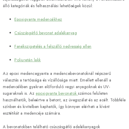
álló kategóriák és felhasználási lehetőségek közül:
Epoxigyanta medencékhez
Csúszásgátló bevonat adalékanyag
Fenékszigetelés a felszálló nedvesség ellen
Poliuretán lakk
Az epoxi medencegyanta a medencebevonatoknál népszerű
választás a tartóssága és vízállósága miatt. Emellett ellenáll a
medencékben gyakran előforduló vegyi anyagoknak és UV-
sugaraknak is. Az
epoxigyanta bevonatok
számos felületen
használhatók, beleértve a betont, az üvegszálat és az acélt. Többféle
színben és kivitelben kaphatók, így könnyen elérheti a kívánt
esztétikát a medencéje számára.
A bevonatokban található csúszásgátló adalékanyagok