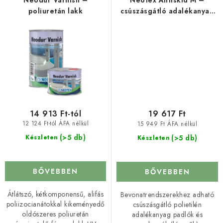
Neodur Varnish –
Neotex Antiskid M –
poliuretán lakk
csúszásgátló adalékanyag
bevonatokhoz
14 913 Ft-tól
19 617 Ft
12 124 Ft-tól ÁFA nélkül
15 949 Ft ÁFA nélkül
(>5 db)
(>5 db)
Készleten
Készleten
BŐVEBBEN
BŐVEBBEN
Átlátszó, kétkomponensű, alifás
Bevonatrendszerekhez adható
poliizocianátokkal kikeményedő
csúszásgátló polietilén
oldószeres poliuretán
adalékanyag padlók és