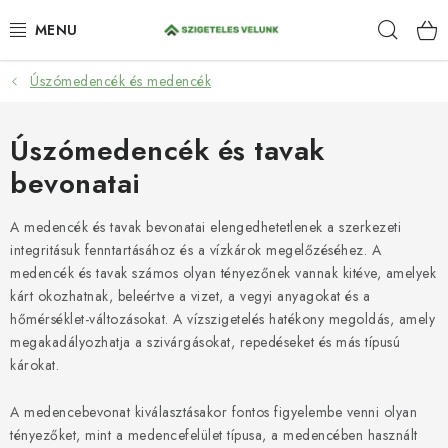
Ugrás
Keres
a
fő
tartalomhoz
Úszómedencék és medencék
HIDROIZOLÁCIÓ
FESTÉKEK ÉS BEHATOLÁSOK
Úszómedencék és tavak
bevonatai
PADLÓK
A medencék és tavak bevonatai elengedhetetlenek a szerkezeti
ANTI-GRAFFITI
integritásuk fenntartásához és a vízkárok megelőzéséhez. A
medencék és tavak számos olyan tényezőnek vannak kitéve, amelyek
TÖMÍTŐANYAGOK
kárt okozhatnak, beleértve a vizet, a vegyi anyagokat és a
hőmérséklet-változásokat. A vízszigetelés hatékony megoldás, amely
megakadályozhatja a szivárgásokat, repedéseket és más típusú
SPRAY
károkat.
SZOLGÁLTATÁSOK
A medencebevonat kiválasztásakor fontos figyelembe venni olyan
tényezőket, mint a medencefelület típusa, a medencében használt