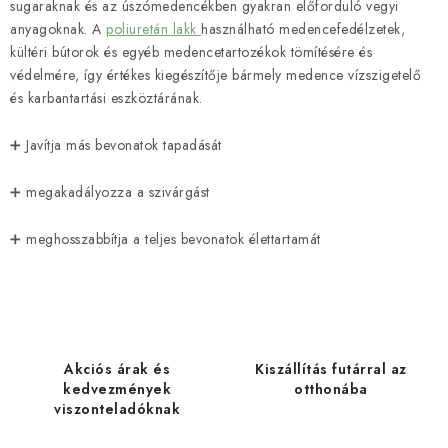
sugaraknak és az úszómedencékben gyakran előforduló vegyi
anyagoknak. A
poliuretán lakk
használható medencefedélzetek,
kültéri bútorok és egyéb medencetartozékok tömítésére és
védelmére, így értékes kiegészítője bármely medence vízszigetelő
és karbantartási eszköztárának.
➕ Javítja más bevonatok tapadását
➕ megakadályozza a szivárgást
➕ meghosszabbítja a teljes bevonatok élettartamát
Akciós árak és
Kiszállítás futárral az
kedvezmények
otthonába
viszonteladóknak