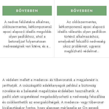
BŐVEBBEN
BŐVEBBEN
A nedves felületekre alkalmas,
Az oldószermentes,
oldószermentes, kétkomponensű
kétkomponensű epoxi alapozó
epoxi alapozó ideális megoldás
ideális választás olyan padlókon
olyan padlókhoz, ahol a
történő alkalmazáshoz,
betonaljzat folyamatosan
amelyeknél felszálló nedvesség
nedvességnek van kitéve, és a...
okoz problémát, ugyanis
megbízható védelmet...
L
i
A védelem mellett a medence- és tóbevonatok a megjelenést is
s
javíthatják. A csúszásgátló adalékanyagok például a biztonság
t
növelése és a balesetek megelőzése érdekében használhatók. A
a
padló alatti szigeteléssel megakadályozható a nedvesség felszállása
és csökkenthetők az energiaköltségek. A medence- vagy tóbevonat
i
kiválasztásakor fontos, hogy alaposan mérlegelje az Ön egyedi