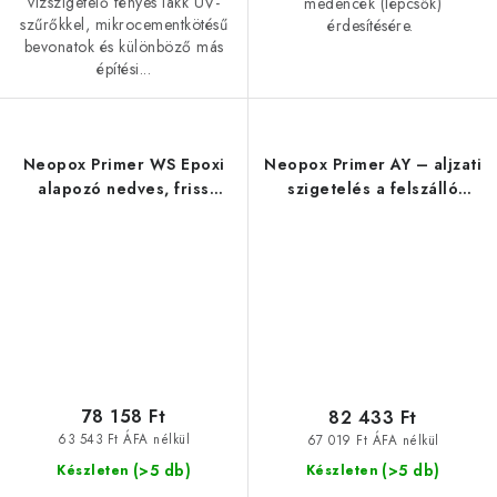
vízszigetelő fényes lakk UV-
medencék (lépcsők)
szűrőkkel, mikrocementkötésű
érdesítésére.
bevonatok és különböző más
építési...
Neopox Primer WS Epoxi
Neopox Primer AY – aljzati
alapozó nedves, friss
szigetelés a felszálló
betonra
nedvesség ellen
78 158 Ft
82 433 Ft
63 543 Ft ÁFA nélkül
67 019 Ft ÁFA nélkül
(>5 db)
(>5 db)
Készleten
Készleten