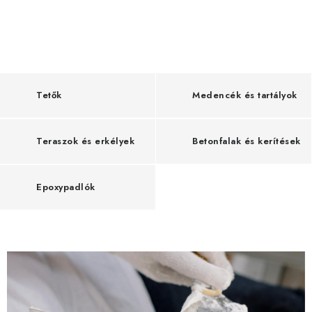
i
n
d
e
n
Tetők
Medencék és tartályok
f
e
Teraszok és erkélyek
Betonfalak és kerítések
l
ü
Epoxypadlók
l
e
t
r
e