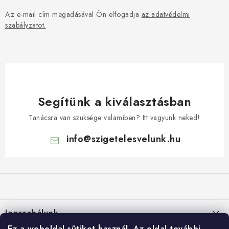
Az e-mail cím megadásával Ön elfogadja
az adatvédelmi
szabályzatot.
Segítünk a kiválasztásban
Tanácsra van szüksége valamiben? Itt vagyunk neked!
info
@
szigetelesvelunk.hu
L
á
b
l
Jogszabályok
é
Ez a weboldal sütiket használ.
Az oldal további