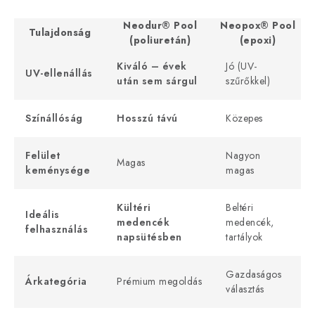
Neodur® Pool
Neopox® Pool
Tulajdonság
(poliuretán)
(epoxi)
Kiváló – évek
Jó (UV-
UV-ellenállás
után sem sárgul
szűrőkkel)
Színállóság
Hosszú távú
Közepes
Felület
Nagyon
Magas
keménysége
magas
Kültéri
Beltéri
Ideális
medencék
medencék,
felhasználás
napsütésben
tartályok
Gazdaságos
Árkategória
Prémium megoldás
választás