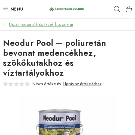
Ugrás
Keres
a
fő
tartalomhoz
Úszómedencék és tavak bevonatai
HIDROIZOLÁCIÓ
Neodur Pool – poliuretán
FESTÉKEK ÉS BEHATOLÁSOK
bevonat medencékhez,
PADLÓK
szökőkutakhoz és
víztartályokhoz
ANTI-GRAFFITI
Nincs értékelés
Ugrás az értékeléshez
TÖMÍTŐANYAGOK
SPRAY
SZOLGÁLTATÁSOK