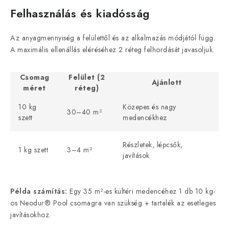
Felhasználás és kiadósság
Az anyagmennyiség a felülettől és az alkalmazás módjától függ.
A maximális ellenállás eléréséhez 2 réteg felhordását javasoljuk.
Csomag
Felület (2
Ajánlott
méret
réteg)
10 kg
Közepes és nagy
30–40 m²
szett
medencékhez
Részletek, lépcsők,
1 kg szett
3–4 m²
javítások
Példa számítás:
Egy 35 m²-es kültéri medencéhez 1 db 10 kg-
os Neodur® Pool csomagra van szükség + tartalék az esetleges
javításokhoz.