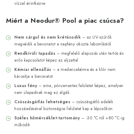
vízzel érintkezve
Miért a Neodur® Pool a piac csúcsa?
Nem sárgul és nem krétásodik
– az UV-szűrők
megvédik a bevonatot a napfény okozta lebomlástól
Rendkívüli tapadás
– megfelelő alapozás után tartós és
erős kapcsolatot képez az aljzattal
Kémiai ellenállás
– a medencekémia és a klór nem
károsítja a bevonatot
Luxus fény
– sima, pórusmentes felületet képez, amelyen
nem ülepednek meg az algák
Csúszásgátlás lehetséges
– csúszásgátló adalék
hozzáadásával biztonságos felületet kap a lépcsőkön
Széles hőmérséklet-tartomány
– -30 °C-tól +80 °C-ig
működik