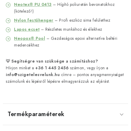
Neotex® PU 0413
– Hígító poliuretán bevonatokhoz
(kötelező!)
Nylon festőhenger
– Profi eszköz sima felülethez
Lapos ecset
– Részletes munkához és élekhez
Neopox® Pool
– Gazdaságos epoxi alternatíva beltéri
medencékhez
💡 Segítségre van szüksége a számításhoz?
Hívjon minket a
+36 1 445 2456
számon, vagy írjon a
info@szigetelesvelunk.hu
címre – pontos anyagmennyiséget
számolunk és lépésről lépésre elmagyarázzuk az eljárást.
Termékparaméterek