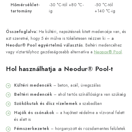
Hőmérséklet-
-30 °C-tól +80 °C-
-50 °C-tól
tartomány
ig
+140 °C-ig
Összefoglalva:
Ha kültéri, napsütésnek kitett medencéje van, és
azt szeretné, hogy 5 év múlva is tökéletesen nézzen ki –
a
Neodur® Pool egyértelmű választás
. Beltéri medencéhez
vagy víztartályhoz gazdaságosabb alternatíva a
Neopox® Pool
.
Hol használhatja a Neodur® Pool-t
Kültéri medencék
– beton, acél, üvegszálas
Beltéri medencék
– ahol tartós színállóságra van szükség
Szökőkutak és dísz vízelemek
a szabadban
Hajók és csónakok
– a hajótest védelme a vízvonal felett
és alatt is
Fémszerkezetek
– horganyzott és rozsdamentes felületek