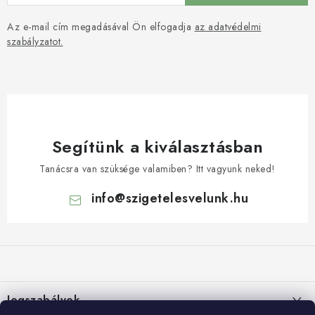
Az e-mail cím megadásával Ön elfogadja
az adatvédelmi
szabályzatot.
Segítünk a kiválasztásban
Tanácsra van szüksége valamiben? Itt vagyunk neked!
info
@
szigetelesvelunk.hu
L
á
b
l
Jogszabályok
é