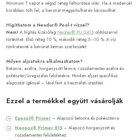
Minimum 7 napot a végső réteg felhordása után. Ha a medencét
korábban tölti fel, a bevonat megpuhulhat és károsodhat.
Hígíthatom a Neodur® Pool-t vízzel?
Nem!
A hígítás kizárólag
Neotex® PU 0413
oldószerrel
történhet. Első réteg 10 %, második réteg 5–10 %. A víz
tönkretenné a bevonat kémiai szerkezetét.
Milyen aljzatokra alkalmazhatom?
Betonra, acélra, horganyzott fémre, rozsdamentes acélra és
poliészter/üvegszálas felületekre. Minden aljzat specifikus
alapozást igényel – lásd fent a használati utasítást.
Ezzel a termékkel együtt vásárolják
Epoxol® Primer
– Alapozó betonra és poliészterre
Neopox® Primer 815
– Alapozó horganyzott és
rozsdamentes felületekhez