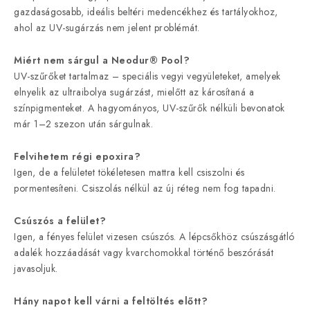
gazdaságosabb, ideális beltéri medencékhez és tartályokhoz,
ahol az UV-sugárzás nem jelent problémát.
Miért nem sárgul a Neodur® Pool?
UV-szűrőket tartalmaz – speciális vegyi vegyületeket, amelyek
elnyelik az ultraibolya sugárzást, mielőtt az károsítaná a
színpigmenteket. A hagyományos, UV-szűrők nélküli bevonatok
már 1–2 szezon után sárgulnak.
Felvihetem régi epoxira?
Igen, de a felületet tökéletesen mattra kell csiszolni és
pormentesíteni. Csiszolás nélkül az új réteg nem fog tapadni.
Csúszós a felület?
Igen, a fényes felület vizesen csúszós. A lépcsőkhöz csúszásgátló
adalék hozzáadását vagy kvarchomokkal történő beszórását
javasoljuk.
Hány napot kell várni a feltöltés előtt?