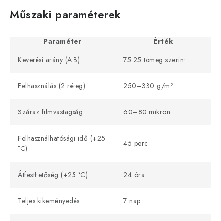
Műszaki paraméterek
Paraméter
Érték
Keverési arány (A:B)
75:25 tömeg szerint
Felhasználás (2 réteg)
250–330 g/m²
Száraz filmvastagság
60–80 mikron
Felhasználhatósági idő (+25
45 perc
°C)
Átfesthetőség (+25 °C)
24 óra
Teljes kikeményedés
7 nap