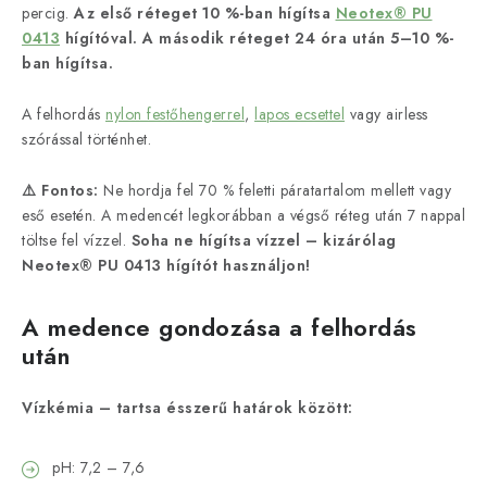
percig.
Az első réteget 10 %-ban hígítsa
Neotex® PU
0413
hígítóval. A második réteget 24 óra után 5–10 %-
ban hígítsa.
A felhordás
nylon festőhengerrel
,
lapos ecsettel
vagy airless
szórással történhet.
⚠️ Fontos:
Ne hordja fel 70 % feletti páratartalom mellett vagy
eső esetén. A medencét legkorábban a végső réteg után 7 nappal
töltse fel vízzel.
Soha ne hígítsa vízzel – kizárólag
Neotex® PU 0413 hígítót használjon!
A medence gondozása a felhordás
után
Vízkémia – tartsa ésszerű határok között:
pH: 7,2 – 7,6