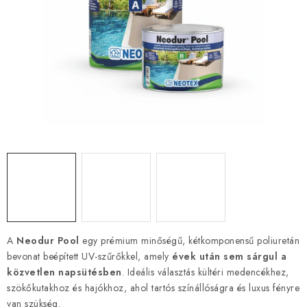
SZERSZEREK
ÁLTALÁNOS SZERZŐDÉSI FELTÉTELEK
KONTAKTY
ÁLTALÁNOS SZERZŐDÉSI FELTÉTELEK
SZEMÉLYES ADATOK FELDOLGOZÁSA
A
Neodur Pool
egy prémium minőségű, kétkomponensű poliuretán
bevonat beépített UV-szűrőkkel, amely
évek után sem sárgul a
közvetlen napsütésben
. Ideális választás kültéri medencékhez,
szökőkutakhoz és hajókhoz, ahol tartós színállóságra és luxus fényre
van szükség.