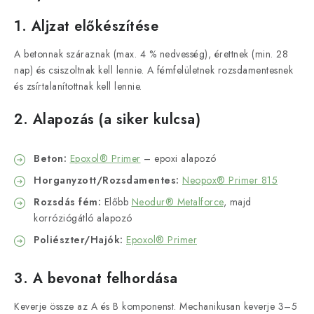
1. Aljzat előkészítése
A betonnak száraznak (max. 4 % nedvesség), érettnek (min. 28
nap) és csiszoltnak kell lennie. A fémfelületnek rozsdamentesnek
és zsírtalanítottnak kell lennie.
2. Alapozás (a siker kulcsa)
Beton:
Epoxol® Primer
– epoxi alapozó
Horganyzott/Rozsdamentes:
Neopox® Primer 815
Rozsdás fém:
Előbb
Neodur® Metalforce
, majd
korróziógátló alapozó
Poliészter/Hajók:
Epoxol® Primer
3. A bevonat felhordása
Keverje össze az A és B komponenst. Mechanikusan keverje 3–5