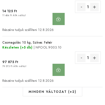
14 125 Ft
KOSÁRBA
11 484 Ft ÁFA nélkül
12.8.2026
Csomagolás: 10 kg, Színes: Fehér
Készleten
(>5 db)
| NPOOL.9003.10
97 875 Ft
KOSÁRBA
79 573 Ft ÁFA nélkül
12.8.2026
MINDEN VÁLTOZAT (+2)