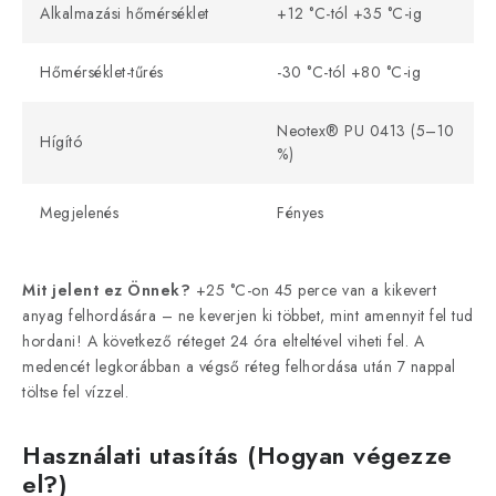
Alkalmazási hőmérséklet
+12 °C-tól +35 °C-ig
Hőmérséklet-tűrés
-30 °C-tól +80 °C-ig
Neotex® PU 0413 (5–10
Hígító
%)
Megjelenés
Fényes
Mit jelent ez Önnek?
+25 °C-on 45 perce van a kikevert
anyag felhordására – ne keverjen ki többet, mint amennyit fel tud
hordani! A következő réteget 24 óra elteltével viheti fel. A
medencét legkorábban a végső réteg felhordása után 7 nappal
töltse fel vízzel.
Használati utasítás (Hogyan végezze
el?)