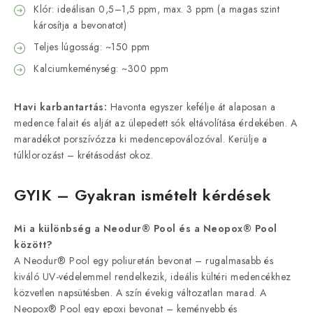
Klór: ideálisan 0,5–1,5 ppm, max. 3 ppm (a magas szint
károsítja a bevonatot)
Teljes lúgosság: ~150 ppm
Kalciumkeménység: ~300 ppm
Havi karbantartás:
Havonta egyszer kefélje át alaposan a
medence falait és alját az ülepedett sók eltávolítása érdekében. A
maradékot porszívózza ki medencepoválozóval. Kerülje a
túlklorozást – krétásodást okoz.
GYIK – Gyakran ismételt kérdések
Mi a különbség a Neodur® Pool és a Neopox® Pool
között?
A Neodur® Pool egy poliuretán bevonat – rugalmasabb és
kiváló UV-védelemmel rendelkezik, ideális kültéri medencékhez
közvetlen napsütésben. A szín évekig változatlan marad. A
Neopox® Pool egy epoxi bevonat – keményebb és