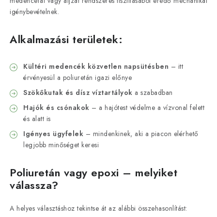
medencefal vagy aljzat rendszeres tisztításából eredő mechanikai
igénybevételnek.
Alkalmazási területek:
Kültéri medencék közvetlen napsütésben
– itt
érvényesül a poliuretán igazi előnye
Szökőkutak és dísz víztartályok
a szabadban
Hajók és csónakok
– a hajótest védelme a vízvonal felett
és alatt is
Igényes ügyfelek
– mindenkinek, aki a piacon elérhető
legjobb minőséget keresi
Poliuretán vagy epoxi – melyiket
válassza?
A helyes választáshoz tekintse át az alábbi összehasonlítást: