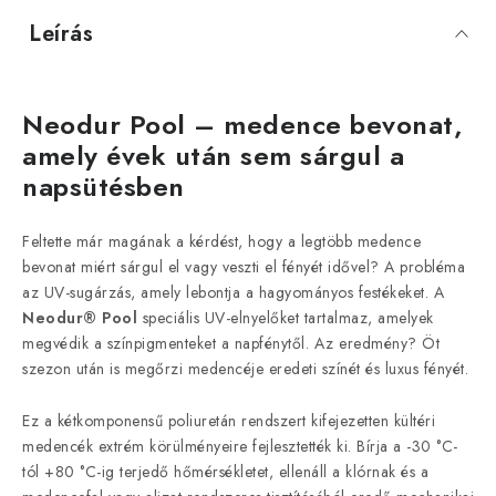
Leírás
Neodur Pool – medence bevonat,
amely évek után sem sárgul a
napsütésben
Feltette már magának a kérdést, hogy a legtöbb medence
bevonat miért sárgul el vagy veszti el fényét idővel? A probléma
az UV-sugárzás, amely lebontja a hagyományos festékeket. A
Neodur® Pool
speciális UV-elnyelőket tartalmaz, amelyek
megvédik a színpigmenteket a napfénytől. Az eredmény? Öt
szezon után is megőrzi medencéje eredeti színét és luxus fényét.
Ez a kétkomponensű poliuretán rendszert kifejezetten kültéri
medencék extrém körülményeire fejlesztették ki. Bírja a -30 °C-
tól +80 °C-ig terjedő hőmérsékletet, ellenáll a klórnak és a