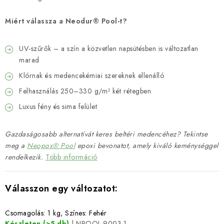
Miért válassza a Neodur® Pool-t?
UV-szűrők – a szín a közvetlen napsütésben is változatlan
marad
Klórnak és medencekémiai szereknek ellenálló
Felhasználás 250–330 g/m² két rétegben
Luxus fény és sima felület
Gazdaságosabb alternatívát keres beltéri medencéhez? Tekintse
meg a
Neopox® Pool
epoxi bevonatot, amely kiváló keménységgel
rendelkezik.
Több információ
Csomagolás: 1 kg, Színes: Fehér
Készleten
(>5 db)
| NPOOL.9003.1