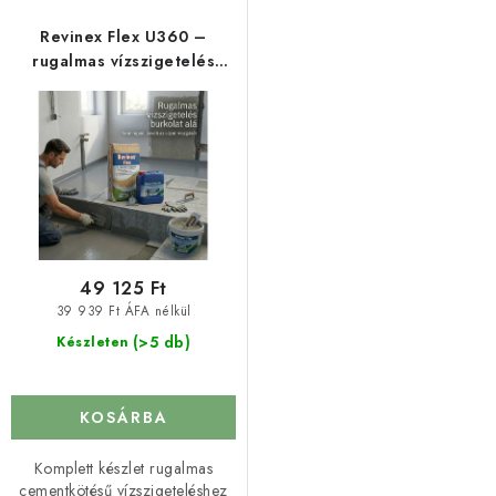
k
k
e
e
Revinex Flex U360 –
k
k
rugalmas vízszigetelés
burkolat alá
l
r
i
e
s
n
t
d
á
e
j
z
a
é
49 125 Ft
s
39 939 Ft ÁFA nélkül
e
(>5 db)
Készleten
KOSÁRBA
Komplett készlet rugalmas
cementkötésű vízszigeteléshez