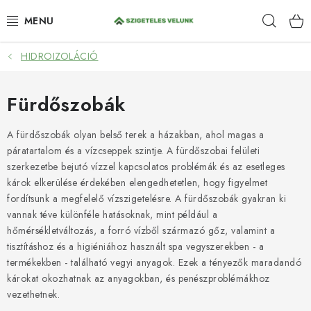
Ugrás
Keres
a
fő
tartalomhoz
HIDROIZOLÁCIÓ
HIDROIZOLÁCIÓ
FESTÉKEK ÉS BEHATOLÁSOK
Fürdőszobák
PADLÓK
A fürdőszobák olyan belső terek a házakban, ahol magas a
páratartalom és a vízcseppek szintje. A fürdőszobai felületi
szerkezetbe bejutó vízzel kapcsolatos problémák és az esetleges
ANTI-GRAFFITI
károk elkerülése érdekében elengedhetetlen, hogy figyelmet
fordítsunk a megfelelő vízszigetelésre. A fürdőszobák gyakran ki
TÖMÍTŐANYAGOK
vannak téve különféle hatásoknak, mint például a
hőmérsékletváltozás, a forró vízből származó gőz, valamint a
SPRAY
tisztításhoz és a higiéniához használt spa vegyszerekben - a
termékekben - található vegyi anyagok. Ezek a tényezők maradandó
SZOLGÁLTATÁSOK
károkat okozhatnak az anyagokban, és penészproblémákhoz
vezethetnek.