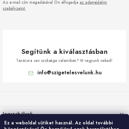
Az e-mail cím megadásával Ön elfogadja
az adatvédelmi
szabályzatot.
Segítünk a kiválasztásban
Tanácsra van szüksége valamiben? Itt vagyunk neked!
info
@
szigetelesvelunk.hu
L
á
b
l
Jogszabályok
é
Ez a weboldal sütiket használ.
Az oldal további
c
Suti (cookie) szabalyzat
E-shop