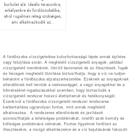
burkolat alá. Ideális teraszokra,
erkélyenkre és fürdőszobákba,
ahol rugalmas réteg szükséges,
ami alkalmazkodik az...
L
i
A fürdőszoba vízszigetelése kulcsfontosságú lépés annak építése
s
vagy felújítása során. A megfelelő vízszigetelő anyagok, például
vízszigetelő membránok, tömítő bevonatok és az illesztések, fugák
t
és hézagok megfelelő tömítése biztosíthatja, hogy a víz ne tudjon
a
behatolni a fürdőszoba aljzatszerkezetébe. Ezeknek az anyagoknak
i
ellenállónak kell lenniük a nedvességgel, a vegyi anyagokkal és a
hőmérséklet-ingadozásokkal szemben, hogy biztosítsák a
r
vízszigetelő rendszer hosszú élettartamát és hatékonyságát.
á
Ezenkívül a fürdőszoba vízszigetelő rendszer rendszeres
karbantartása ugyanolyan fontos, mint annak megfelelő
n
alkalmazása . A rendszeres ellenőrzések és javítások
y
azonosíthatják a lehetséges problémákat, mielőtt azok komoly és
í
költséges problémává válnának. Fontos figyelmet fordítani az
illesztésekre, a mozgó alkatrészekre és a víz bejutásának fokozott
t