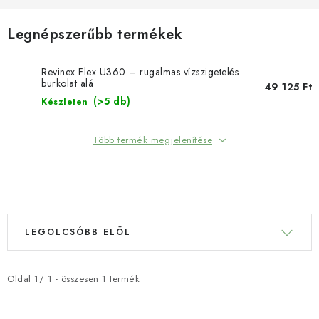
SZERSZEREK
Legnépszerűbb termékek
ÁLTALÁNOS SZERZŐDÉSI FELTÉTELEK
Revinex Flex U360 – rugalmas vízszigetelés
KONTAKTY
burkolat alá
49 125 Ft
(>5 db)
Készleten
ÁLTALÁNOS SZERZŐDÉSI FELTÉTELEK
SZEMÉLYES ADATOK FELDOLGOZÁSA
Több termék megjelenítése
TERMÉKEK SZŰRÉSE
T
T
LEGOLCSÓBB ELÖL
e
e
r
r
m
m
Oldal
1
/
1
- összesen
1
termék
é
é