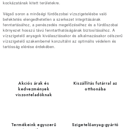
kockázatának kitett területekre.
á
s
Végső soron a minőségi fürdőszobai vízszigetelésbe való
befektetés elengedhetetlen a szerkezet integritásának
e
fenntartásához, a penészedés megelőzéséhez és a fürdőszobai
l
környezet hosszú távú fenntarthatóságának biztosításához. A
e
vízszigetelő anyagok kiválasztásakor és alkalmazásakor célszerű
vízszigetelő szakemberrel konzultálni az optimális védelem és
m
tartósság elérése érdekében.
e
i
Akciós árak és
Kiszállítás futárral az
kedvezmények
otthonába
viszonteladóknak
Termékeink egyszerű
Szigetelőanyag-gyártó