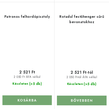
Patronos felhordópisztoly
Rotadul festőhenger sűrű
bevonatokhoz
2 521 Ft
2 521 Ft-tól
2 050 Ft ÁFA nélkül
2 050 Ft-tól ÁFA nélkül
(>5 db)
(>5 db)
Készleten
Készleten
KOSÁRBA
BŐVEBBEN