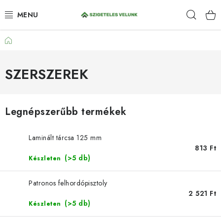
Ugrás
Keres
a
fő
tartalomhoz
Kezdőlap
HIDROIZOLÁCIÓ
FESTÉKEK ÉS BEHATOLÁSOK
SZERSZEREK
PADLÓK
Legnépszerűbb termékek
ANTI-GRAFFITI
Laminált tárcsa 125 mm
TÖMÍTŐANYAGOK
813 Ft
(>5 db)
Készleten
SPRAY
Patronos felhordópisztoly
2 521 Ft
SZOLGÁLTATÁSOK
(>5 db)
Készleten