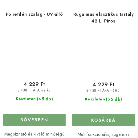
Polietilén szalag - UV-álló
Rugalmas elasztikus tartály
42 L: Piros
4 229 Ft
4 229 Ft
3 438 Ft ÁFA nélkül
3 438 Ft ÁFA nélkül
(>5 db)
(>5 db)
Készleten
Készleten
BŐVEBBEN
KOSÁRBA
Megbízható és kiváló minőségű
Multifunkcionális, rugalmas