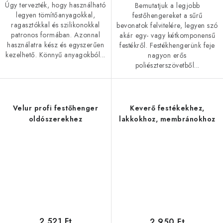
Úgy tervezték, hogy használható
Bemutatjuk a legjobb
legyen tömítőanyagokkal,
festőhengereket a sűrű
ragasztókkal és szilikonokkal
bevonatok felvitelére, legyen szó
patronos formában. Azonnal
akár egy- vagy kétkomponensű
használatra kész és egyszerűen
festékről. Festékhengerünk feje
kezelhető. Könnyű anyagokból...
nagyon erős
poliészterszövetből...
Velur profi festőhenger
Keverő festékekhez,
oldószerekhez
lakkokhoz, membránokhoz
2 521 Ft
2 950 Ft