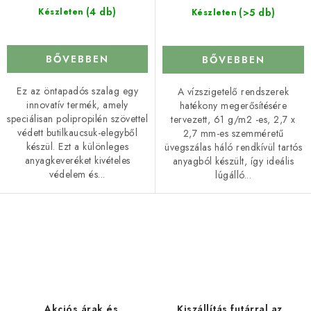
(4 db)
(>5 db)
Készleten
Készleten
BŐVEBBEN
BŐVEBBEN
Ez az öntapadós szalag egy
A vízszigetelő rendszerek
innovatív termék, amely
hatékony megerősítésére
speciálisan polipropilén szövettel
tervezett, 61 g/m2 -es, 2,7 x
védett butilkaucsuk-elegyből
2,7 mm-es szemméretű
készül. Ezt a különleges
üvegszálas háló rendkívül tartós
anyagkeveréket kivételes
anyagból készült, így ideális
védelem és...
lúgálló...
L
i
s
t
a
Akciós árak és
Kiszállítás futárral az