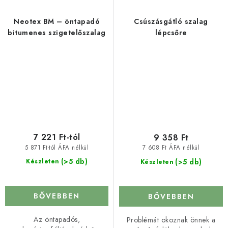
Neotex BM – öntapadó
Csúszásgátló szalag
bitumenes szigetelőszalag
lépcsőre
7 221 Ft-tól
9 358 Ft
5 871 Ft-tól ÁFA nélkül
7 608 Ft ÁFA nélkül
(>5 db)
(>5 db)
Készleten
Készleten
BŐVEBBEN
BŐVEBBEN
Az öntapadós,
Problémát okoznak önnek a