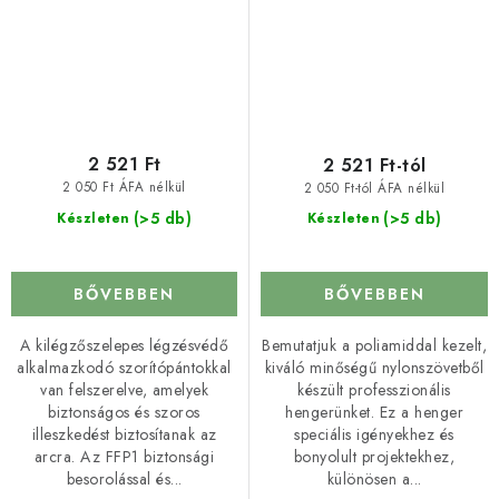
2 521 Ft
2 521 Ft-tól
2 050 Ft ÁFA nélkül
2 050 Ft-tól ÁFA nélkül
(>5 db)
(>5 db)
Készleten
Készleten
BŐVEBBEN
BŐVEBBEN
A kilégzőszelepes légzésvédő
Bemutatjuk a poliamiddal kezelt,
alkalmazkodó szorítópántokkal
kiváló minőségű nylonszövetből
van felszerelve, amelyek
készült professzionális
biztonságos és szoros
hengerünket. Ez a henger
illeszkedést biztosítanak az
speciális igényekhez és
arcra. Az FFP1 biztonsági
bonyolult projektekhez,
besorolással és...
különösen a...