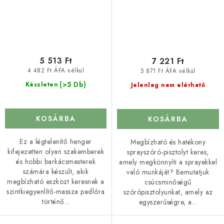
5 513 Ft
7 221 Ft
4 482 Ft ÁFA nélkül
5 871 Ft ÁFA nélkül
(>5 Db)
Készleten
Jelenleg nem elérhető
KOSÁRBA
KOSÁRBA
Ez a légtelenítő henger
Megbízható és hatékony
kifejezetten olyan szakemberek
sprayszóró-pisztolyt keres,
és hobbi barkácsmesterek
amely megkönnyíti a sprayekkel
számára készült, akik
való munkáját? Bemutatjuk
megbízható eszközt keresnek a
csúcsminőségű
szintkiegyenlítő-massza padlóra
szórópisztolyunkat, amely az
történő...
egyszerűségre, a...