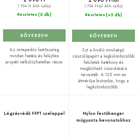
2 096 Ft-tól
1 704 Ft ÁFA nélkül
1 704 Ft-tól ÁFA nélkül
(5 db)
(>5 db)
Készleten
Készleten
BŐVEBBEN
BŐVEBBEN
Az öntapadós festőszalag
Ezt a kiváló minőségű
minden festési és felújítási
csiszolópapírt a legkülönbözőbb
projekt nélkülözhetetlen része.
felületek hatékony és
megbízható csiszolására
tervezték. A 125 mm-es
átmérője biztosítja, hogy a
legkülönbözőbb...
Légzésvédő FFP1 szeleppel
Nylon festőhenger
műgyanta bevonatokhoz