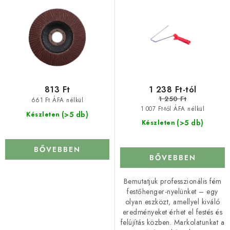
l
r
i
e
s
n
t
d
á
e
j
z
a
é
813 Ft
1 238 Ft-tól
s
1 250 Ft
661 Ft ÁFA nélkül
1 007 Ft-tól ÁFA nélkül
e
(>5 db)
Készleten
(>5 db)
Készleten
BŐVEBBEN
BŐVEBBEN
Bemutatjuk professzionális fém
festőhenger-nyelünket – egy
olyan eszközt, amellyel kiváló
eredményeket érhet el festés és
felújítás közben. Markolatunkat a