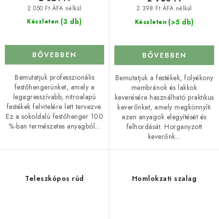
2 050 Ft ÁFA nélkül
2 398 Ft ÁFA nélkül
(3 db)
(>5 db)
Készleten
Készleten
BŐVEBBEN
BŐVEBBEN
Bemutatjuk professzionális
Bemutatjuk a festékek, folyékony
festőhengerünket, amely a
membránok és lakkok
legagresszívabb, nitroalapú
keverésére használható praktikus
festékek felvitelére lett tervezve.
keverőnket, amely megkönnyíti
Ez a sokoldalú festőhenger 100
ezen anyagok elegyítését és
%-ban természetes anyagból...
felhordását. Horganyzott
keverőnk...
Teleszkópos rúd
Homlokzati szalag