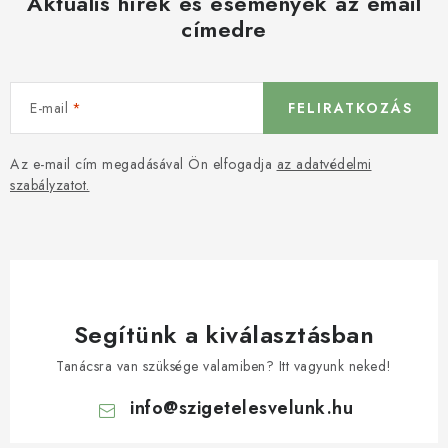
Aktuális hírek és események az email
címedre
E-mail
FELIRATKOZÁS
Az e-mail cím megadásával Ön elfogadja
az adatvédelmi
szabályzatot.
Segítünk a kiválasztásban
Tanácsra van szüksége valamiben? Itt vagyunk neked!
info
@
szigetelesvelunk.hu