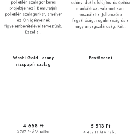
polietilén szalagot keres
edény ideális felújítási és építési
projektjeihez? Bemutatjuk
munkákhoz, valamint kerti
polietilén szalagunkat, amelyet
használatra. Jellemzői a
az Ön igényeinek
fagyállóság, rugalmasság és a
figyelembevételével terveztünk.
nagy anyagszilárdság. Két...
Ezzel a...
Washi Gold - arany
Festőecset
rizspapír szalag
4 658 Ft
5 513 Ft
3 787 Ft ÁFA nélkül
4 482 Ft ÁFA nélkül