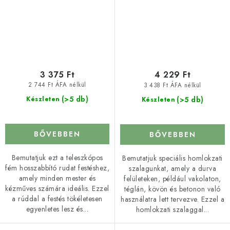
3 375 Ft
4 229 Ft
2 744 Ft ÁFA nélkül
3 438 Ft ÁFA nélkül
(>5 db)
(>5 db)
Készleten
Készleten
BŐVEBBEN
BŐVEBBEN
Bemutatjuk ezt a teleszkópos
Bemutatjuk speciális homlokzati
fém hosszabbító rudat festéshez,
szalagunkat, amely a durva
amely minden mester és
felületeken, például vakolaton,
kézműves számára ideális. Ezzel
téglán, kövön és betonon való
a rúddal a festés tökéletesen
használatra lett tervezve. Ezzel a
egyenletes lesz és...
homlokzati szalaggal...