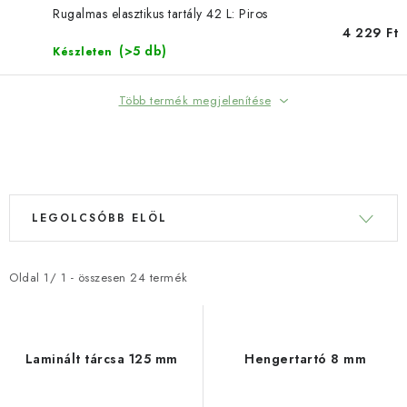
SZERSZEREK
Rugalmas elasztikus tartály 42 L: Piros
4 229 Ft
ÁLTALÁNOS SZERZŐDÉSI FELTÉTELEK
(>5 db)
Készleten
KONTAKTY
Több termék megjelenítése
ÁLTALÁNOS SZERZŐDÉSI FELTÉTELEK
TERMÉKEK SZŰRÉSE
SZEMÉLYES ADATOK FELDOLGOZÁSA
T
T
LEGOLCSÓBB ELÖL
e
e
r
r
m
m
Oldal
1
/
1
- összesen
24
termék
é
é
k
k
e
e
Laminált tárcsa 125 mm
Hengertartó 8 mm
k
k