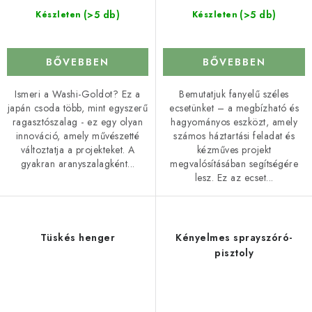
(>5 db)
(>5 db)
Készleten
Készleten
BŐVEBBEN
BŐVEBBEN
Ismeri a Washi-Goldot? Ez a
Bemutatjuk fanyelű széles
japán csoda több, mint egyszerű
ecsetünket – a megbízható és
ragasztószalag - ez egy olyan
hagyományos eszközt, amely
innováció, amely művészetté
számos háztartási feladat és
változtatja a projekteket. A
kézműves projekt
gyakran aranyszalagként...
megvalósításában segítségére
lesz. Ez az ecset...
Tüskés henger
Kényelmes sprayszóró-
pisztoly