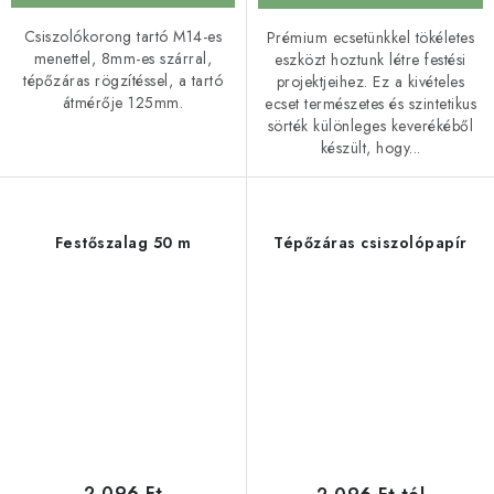
Csiszolókorong tartó M14-es
Prémium ecsetünkkel tökéletes
menettel, 8mm-es szárral,
eszközt hoztunk létre festési
tépőzáras rögzítéssel, a tartó
projektjeihez. Ez a kivételes
átmérője 125mm.
ecset természetes és szintetikus
sörték különleges keverékéből
készült, hogy...
Festőszalag 50 m
Tépőzáras csiszolópapír
2 096 Ft