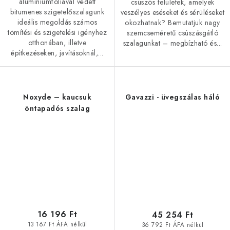
alumíniumfóliával védett
csúszós felületek, amelyek
bitumenes szigetelőszalagunk
veszélyes eséseket és sérüléseket
ideális megoldás számos
okozhatnak? Bemutatjuk nagy
tömítési és szigetelési igényhez
szemcseméretű csúszásgátló
otthonában, illetve
szalagunkat – megbízható és...
építkezéseken, javításoknál,...
Noxyde – kaucsuk
Gavazzi - üvegszálas háló
öntapadós szalag
16 196 Ft
45 254 Ft
13 167 Ft ÁFA nélkül
36 792 Ft ÁFA nélkül