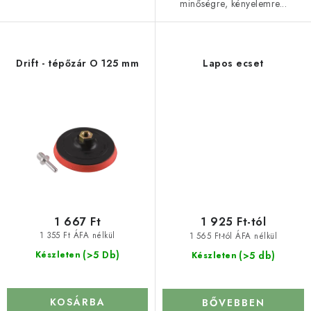
minőségre, kényelemre...
Drift - tépőzár O 125 mm
Lapos ecset
1 667 Ft
1 925 Ft-tól
1 355 Ft ÁFA nélkül
1 565 Ft-tól ÁFA nélkül
(>5 Db)
(>5 db)
Készleten
Készleten
KOSÁRBA
BŐVEBBEN