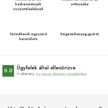
i
kedvezmények
otthonába
viszonteladóknak
r
á
n
y
Termékeink egyszerű
Szigetelőanyag-gyártó
í
használata
t
á
s
e
l
Ügyfelek által ellenőrizve
0.0
e
0
vélemény.
Az összes vélemény megtekintése
m
e
i