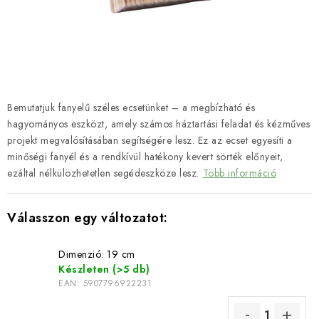
SZERSZEREK
ÁLTALÁNOS SZERZŐDÉSI FELTÉTELEK
KONTAKTY
Bemutatjuk fanyelű széles ecsetünket – a megbízható és
ÁLTALÁNOS SZERZŐDÉSI FELTÉTELEK
hagyományos eszközt, amely számos háztartási feladat és kézműves
SZEMÉLYES ADATOK FELDOLGOZÁSA
projekt megvalósításában segítségére lesz. Ez az ecset egyesíti a
minőségi fanyél és a rendkívül hatékony kevert sörték előnyeit,
ezáltal nélkülözhetetlen segédeszköze lesz.
Több információ
Dimenzió: 19 cm
Készleten
(>5 db)
EAN:
5907796922231