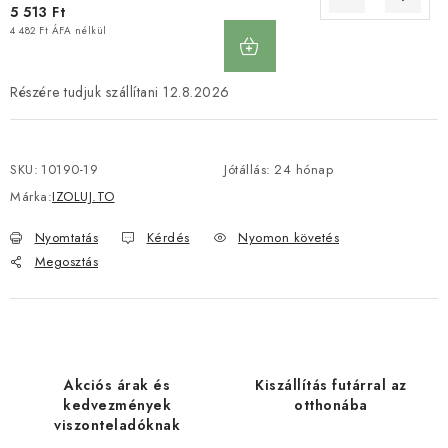
5 513 Ft
KOSÁRBA
4 482 Ft ÁFA nélkül
12.8.2026
SKU:
10190-19
Jótállás
:
24 hónap
Márka:
IZOLUJ.TO
Nyomtatás
Kérdés
Nyomon követés
Megosztás
Akciós árak és
Kiszállítás futárral az
kedvezmények
otthonába
viszonteladóknak