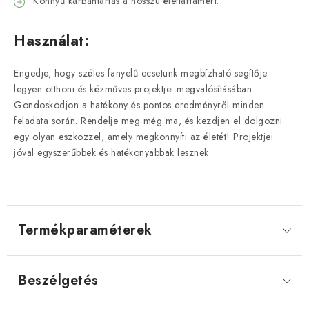
Könnyű karbantartás a hosszú élettartamért.
Használat:
Engedje, hogy széles fanyelű ecsetünk megbízható segítője
legyen otthoni és kézműves projektjei megvalósításában.
Gondoskodjon a hatékony és pontos eredményről minden
feladata során. Rendelje meg még ma, és kezdjen el dolgozni
egy olyan eszközzel, amely megkönnyíti az életét! Projektjei
jóval egyszerűbbek és hatékonyabbak lesznek.
Termékparaméterek
Beszélgetés