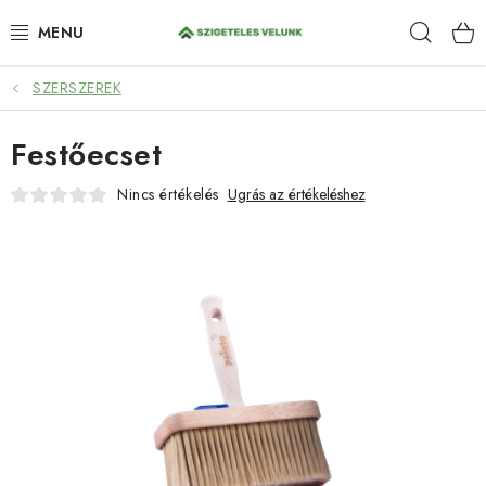
Ugrás
Keres
a
fő
tartalomhoz
SZERSZEREK
HIDROIZOLÁCIÓ
Festőecset
FESTÉKEK ÉS BEHATOLÁSOK
Nincs értékelés
Ugrás az értékeléshez
PADLÓK
ANTI-GRAFFITI
TÖMÍTŐANYAGOK
SPRAY
SZOLGÁLTATÁSOK