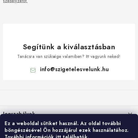
szabályzatot.
Segítünk a kiválasztásban
Tanácsra van szüksége valamiben? Itt vagyunk neked!
info
@
szigetelesvelunk.hu
L
á
b
l
Jogszabályok
é
Ez a weboldal sütiket használ.
Az oldal további
c
Suti (cookie) szabalyzat
E-shop
böngészésével Ön hozzájárul ezek használatához.
További információk itt
találhatók.
Személyes adatok feldolgozása