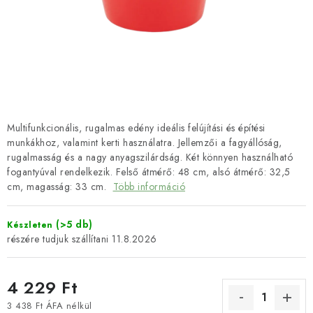
SZERSZEREK
ÁLTALÁNOS SZERZŐDÉSI FELTÉTELEK
KONTAKTY
ÁLTALÁNOS SZERZŐDÉSI FELTÉTELEK
Multifunkcionális, rugalmas edény ideális felújítási és építési
SZEMÉLYES ADATOK FELDOLGOZÁSA
munkákhoz, valamint kerti használatra. Jellemzői a fagyállóság,
rugalmasság és a nagy anyagszilárdság. Két könnyen használható
fogantyúval rendelkezik. Felső átmérő: 48 cm, alsó átmérő: 32,5
cm, magasság: 33 cm.
Több információ
(>5 db)
Készleten
11.8.2026
4 229 Ft
3 438 Ft ÁFA nélkül