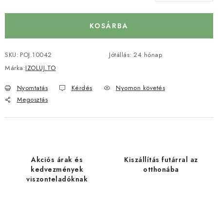
Egységár:
KOSÁRBA
SKU:
POJ.10042
Jótállás
:
24 hónap
Márka:
IZOLUJ.TO
Nyomtatás
Kérdés
Nyomon követés
Megosztás
Akciós árak és
Kiszállítás futárral az
kedvezmények
otthonába
viszonteladóknak