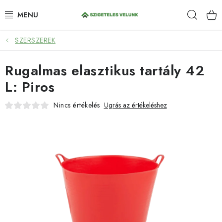
Ugrás
Keres
a
fő
tartalomhoz
SZERSZEREK
HIDROIZOLÁCIÓ
Rugalmas elasztikus tartály 42
FESTÉKEK ÉS BEHATOLÁSOK
L: Piros
PADLÓK
Nincs értékelés
Ugrás az értékeléshez
ANTI-GRAFFITI
TÖMÍTŐANYAGOK
SPRAY
SZOLGÁLTATÁSOK