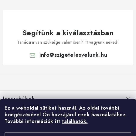
Segítünk a kiválasztásban
Tanácsra van szüksége valamiben? Itt vagyunk neked!
info
@
szigetelesvelunk.hu
L
á
b
l
Jogszabályok
é
Ez a weboldal sütiket használ.
Az oldal további
c
Suti (cookie) szabalyzat
E-shop
böngészésével Ön hozzájárul ezek használatához.
További információk itt
találhatók.
Személyes adatok feldolgozása
Rólunk
Gyorslinkek:
Általános Szerződési Feltételek