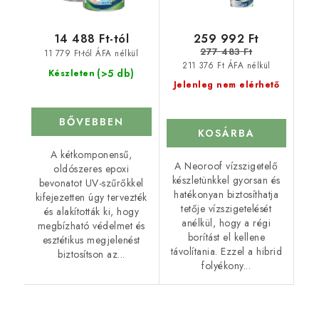
259 992 Ft
14 488 Ft-tól
277 483 Ft
11 779 Ft-tól ÁFA nélkül
211 376 Ft ÁFA nélkül
(>5 db)
Készleten
Jelenleg nem elérhető
BŐVEBBEN
KOSÁRBA
A kétkomponensű,
A Neoroof vízszigetelő
oldószeres epoxi
készletünkkel gyorsan és
bevonatot UV-szűrőkkel
hatékonyan biztosíthatja
kifejezetten úgy tervezték
tetője vízszigetelését
és alakították ki, hogy
anélkül, hogy a régi
megbízható védelmet és
borítást el kellene
esztétikus megjelenést
távolítania. Ezzel a hibrid
biztosítson az...
folyékony...