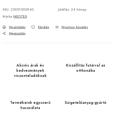
SKU:
25051000940
Jótállás
:
24 hónap
Márka:
NEOTEX
Nyomtatás
Kérdés
Nyomon követés
Megosztás
Akciós árak és
Kiszállítás futárral az
kedvezmények
otthonába
viszonteladóknak
Termékeink egyszerű
Szigetelőanyag-gyártó
használata