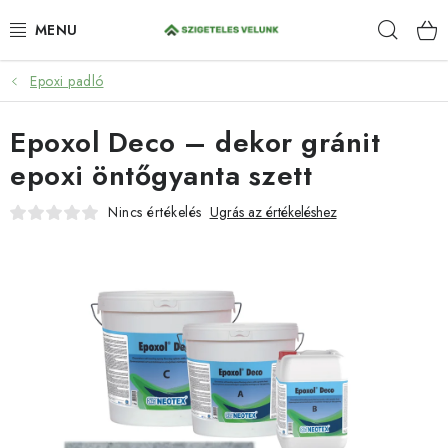
Ugrás
Keres
a
fő
tartalomhoz
Epoxi padló
HIDROIZOLÁCIÓ
Epoxol Deco – dekor gránit
FESTÉKEK ÉS BEHATOLÁSOK
epoxi öntőgyanta szett
PADLÓK
Nincs értékelés
Ugrás az értékeléshez
ANTI-GRAFFITI
TÖMÍTŐANYAGOK
SPRAY
SZOLGÁLTATÁSOK