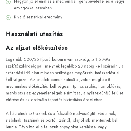
Nagyon jó ellenállás a mechanikai igénybevétellel és a vegyi
anyagokkal szemben
Kiváló esztétikai eredmény
Használati utasítás
Az aljzat előkészítése
Legalább C20/25 típusú betonra van szükség, ≥ 1,5 MPa
szakítószilárdsággal, melynek legalább 28 napig kell száradni, a
száradási idő alatt minden szükséges megőrzési intézkedést el
kell végezni. Az eredeti cementkötésű aljzaton megfelelő
mechanikus előkészítést kell végezni (pl. csiszolás, homokfúvás,
marás stb.) az egyenetlenségek elsimítása, a nyílt textúrájú felület
elérése és az optimális tapadás biztosítása érdekében.
A felületnek száraznak és a felszálló nedvességtől védettnek,
stabilnak, tisztának és portól, zsírtól, olajtól stb. mentesnek kell
lennie. Távolítsa el a fellazult anyagokat keféléssel vagy