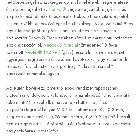
fedőképességéhez szükséges optimális feltételek megteremtése
érdekében ajánlott az
Epoxol®
vagy az aljzattól függően más
alapozó (lásd táblázat) használata. Fokozott porozitású aljzatok
esetén további alapozórétegre lehet szükség. Az aljzat színétől és
egyenletességétől függően ajánlatos ebben a szakaszban a
kiválasztott Epoxol® Deco színhez közeli színárnyalatú, színezett
epoxi alapozót (pl.
Neopox® Special
tömegének
10 %-ra
számított
Neotex® 1021-el
hígítva) használni, amely az aljzat
egységes megjelenése érdekében következik, hogy az önterülő
rendszer felvitele után az aljzat helyi "tükröződésének"
kockázata minimális legyen.
Az etután következő önterülő epoxi rendszer tapadásának
biztosítása érdekében, különösen, ha az alapozó felhordása után
több mint 24 órával alkalmazza, ajánlott a még friss
alapozórétegre vékonyan M-32 szilikahomokot (0,1-0,3 mm,
átlagos szemcseméret 0,26 mm) szórni, 0,3-0,5 kg/m2 becsült
homokfogyasztással. Száradás után távolítsa el a laza szemcséket
nagy szívóerejű porszívóval.