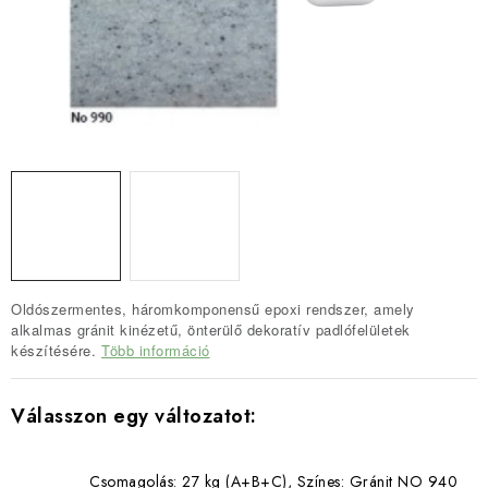
SZERSZEREK
ÁLTALÁNOS SZERZŐDÉSI FELTÉTELEK
KONTAKTY
ÁLTALÁNOS SZERZŐDÉSI FELTÉTELEK
SZEMÉLYES ADATOK FELDOLGOZÁSA
Oldószermentes, háromkomponensű epoxi rendszer, amely
alkalmas gránit kinézetű, önterülő dekoratív padlófelületek
készítésére.
Több információ
Csomagolás: 27 kg (A+B+C), Színes: Gránit NO 940