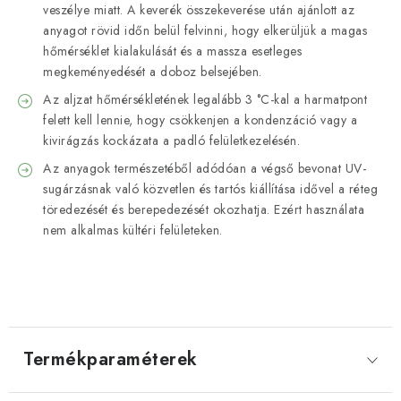
veszélye miatt. A keverék összekeverése után ajánlott az
anyagot rövid időn belül felvinni, hogy elkerüljük a magas
hőmérséklet kialakulását és a massza esetleges
megkeményedését a doboz belsejében.
Az aljzat hőmérsékletének legalább 3 °C-kal a harmatpont
felett kell lennie, hogy csökkenjen a kondenzáció vagy a
kivirágzás kockázata a padló felületkezelésén.
Az anyagok természetéből adódóan a végső bevonat UV-
sugárzásnak való közvetlen és tartós kiállítása idővel a réteg
töredezését és berepedezését okozhatja. Ezért használata
nem alkalmas kültéri felületeken.
Termékparaméterek