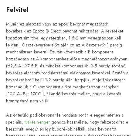
Felvitel
Miután az alapozó vagy az epoxi bevonat megszáradt,
következik az Epoxol® Deco bevonat felhordása. A keveréket
fogazott simítóval egy rétegben, 1,5-2 mm vastagságban kell
felvinni. Összekeverése előtt ajánlott az A összetevőt 1 percig
mechanikusan keverni. Ezután következik a B komponens
hozzáadása az A komponenshez előre meghatározott arányban
(62,5 A : 37,5 B) és mindkét komponens kb. 3-5 percig történő
keverése alacsony fordulatszámú elektromos keverővel. Ezután a
keveréket körülbelül 1-2 percig állni hagyjuk, majd fokozatosan
hozzáadjuk a C komponenst előre meghatározott arányban
[100(Α+Β) : 170C ], állandó keverés mellett, amíg a keverék
homogénné nem válik.
Az önterülő padlóbevonat felhordása során elengedhetetlen a
speciális
,
tüskés henger
gondos használata, hogy felszabadítsa a
beszorult levegőt és így buborékok nélküli, sima bevonatot