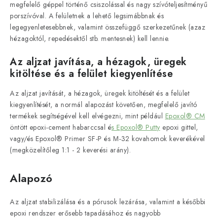
megfelelő géppel történő csiszolással és nagy szívóteljesítményű
porszívóval. A felületnek a lehető legsimábbnak és
legegyenletesebbnek, valamint összefüggő szerkezetűnek (azaz
hézagoktól, repedésektől stb. mentesnek) kell lennie.
Az aljzat javítása, a hézagok, üregek
kitöltése és a felület kiegyenlítése
Az aljzat javítását, a hézagok, üregek kitöltését és a felület
kiegyenlítését, a normál alapozást követően, megfelelő javító
termékek segítségével kell elvégezni, mint például
Epoxol® CM
öntött epoxi-cement habarccsal é
s Epoxol® Putty
epoxi gittel,
vagy/és Epoxol® Primer SF-P és Μ-32 kovahomok keverékével
(megközelítőleg 1:1 - 2 keverési arány).
Alapozó
Az aljzat stabilizálása és a pórusok lezárása, valamint a későbbi
epoxi rendszer erősebb tapadásához és nagyobb