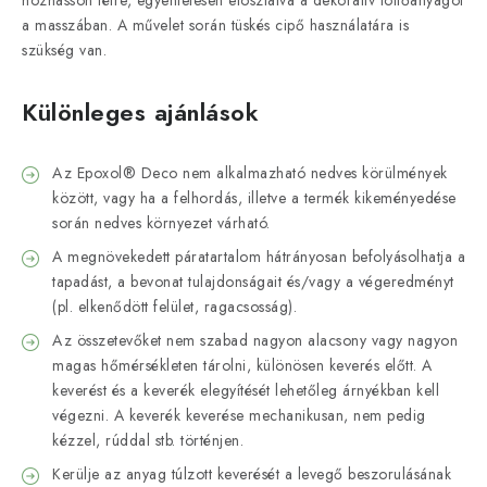
hozhasson létre, egyenletesen eloszlatva a dekoratív töltőanyagot
a masszában. A művelet során tüskés cipő használatára is
szükség van.
Különleges ajánlások
Az Epoxol® Deco nem alkalmazható nedves körülmények
között, vagy ha a felhordás, illetve a termék kikeményedése
során nedves környezet várható.
A megnövekedett páratartalom hátrányosan befolyásolhatja a
tapadást, a bevonat tulajdonságait és/vagy a végeredményt
(pl. elkenődött felület, ragacsosság).
Az összetevőket nem szabad nagyon alacsony vagy nagyon
magas hőmérsékleten tárolni, különösen keverés előtt. A
keverést és a keverék elegyítését lehetőleg árnyékban kell
végezni. A keverék keverése mechanikusan, nem pedig
kézzel, rúddal stb. történjen.
Kerülje az anyag túlzott keverését a levegő beszorulásának