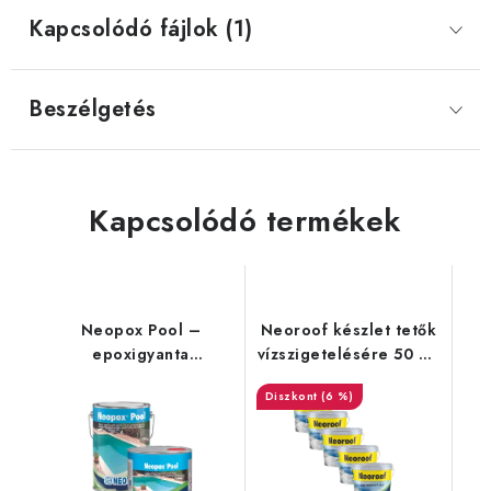
Kapcsolódó fájlok (1)
Beszélgetés
Kapcsolódó termékek
Neopox Pool –
Neoroof készlet tetők
epoxigyanta
vízszigetelésére 50 m²
medencékhez
- fehér
(6 %)