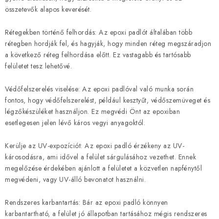
összetevők alapos keverését.
Rétegekben történő felhordás: Az epoxi padlót általában több
rétegben hordják fel, és hagyják, hogy minden réteg megszáradjon
a következő réteg felhordása előtt. Ez vastagabb és tartósabb
felületet tesz lehetővé.
Védőfelszerelés viselése: Az epoxi padlóval való munka során
fontos, hogy védőfelszerelést, például kesztyűt, védőszemüveget és
légzőkészüléket használjon. Ez megvédi Önt az epoxiban
esetlegesen jelen lévő káros vegyi anyagoktól.
Kerülje az UV-expozíciót: Az epoxi padló érzékeny az UV-
károsodásra, ami idővel a felület sárgulásához vezethet. Ennek
megelőzése érdekében ajánlott a felületet a közvetlen napfénytől
megvédeni, vagy UV-álló bevonatot használni.
Rendszeres karbantartás: Bár az epoxi padló könnyen
karbantartható, a felület jó állapotban tartásához mégis rendszeres