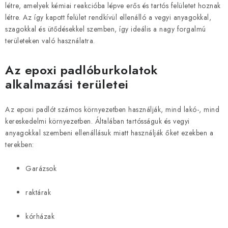
a
létre, amelyek kémiai reakcióba lépve erős és tartós felületet hoznak
létre. Az így kapott felület rendkívül ellenálló a vegyi anyagokkal,
i
szagokkal és ütődésekkel szemben, így ideális a nagy forgalmú
r
területeken való használatra.
á
n
Az epoxi padlóburkolatok
y
alkalmazási területei
í
t
Az epoxi padlót számos környezetben használják, mind lakó-, mind
á
kereskedelmi környezetben. Általában tartósságuk és vegyi
s
anyagokkal szembeni ellenállásuk miatt használják őket ezekben a
e
terekben:
l
e
Garázsok
m
e
raktárak
i
kórházak