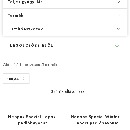
Teljes gyógyulás
Termék
Tisztítóeszközök
T
T
LEGOLCSÓBB ELÖL
e
e
r
r
m
m
Oldal
1
/
1
- összesen
5
termék
é
é
Fényes
k
k
e
e
Szűrők eltávolítása
k
k
l
r
i
e
Neopox Special - epoxi
Neopox Special Winter –
s
n
padlóbevonat
epoxi padlóbevonat