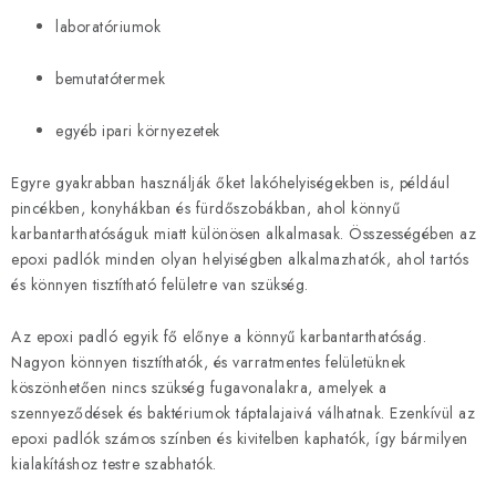
laboratóriumok
bemutatótermek
egyéb ipari környezetek
Egyre gyakrabban használják őket lakóhelyiségekben is, például
pincékben, konyhákban és fürdőszobákban, ahol könnyű
karbantarthatóságuk miatt különösen alkalmasak. Összességében az
epoxi padlók minden olyan helyiségben alkalmazhatók, ahol tartós
és könnyen tisztítható felületre van szükség.
Az epoxi padló egyik fő előnye a könnyű karbantarthatóság.
Nagyon könnyen tisztíthatók, és varratmentes felületüknek
köszönhetően nincs szükség fugavonalakra, amelyek a
szennyeződések és baktériumok táptalajaivá válhatnak. Ezenkívül az
epoxi padlók számos színben és kivitelben kaphatók, így bármilyen
kialakításhoz testre szabhatók.