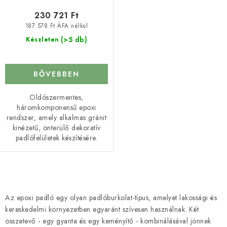
230 721 Ft
187 578 Ft ÁFA nélkül
(>5 db)
Készleten
BŐVEBBEN
Oldószermentes,
háromkomponensű epoxi
rendszer, amely alkalmas gránit
kinézetű, önterülő dekoratív
padlófelületek készítésére.
L
i
Az epoxi padló egy olyan padlóburkolat-típus, amelyet lakossági és
s
kereskedelmi környezetben egyaránt szívesen használnak. Két
t
összetevő - egy gyanta és egy keményítő - kombinálásával jönnek