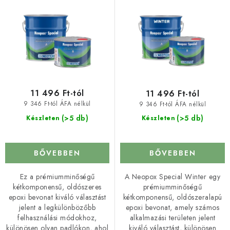
t
d
á
e
j
z
a
é
s
e
11 496 Ft-tól
11 496 Ft-tól
9 346 Ft-tól ÁFA nélkül
9 346 Ft-tól ÁFA nélkül
(>5 db)
(>5 db)
Készleten
Készleten
BŐVEBBEN
BŐVEBBEN
Ez a prémiumminőségű
A Neopox Special Winter egy
kétkomponensű, oldószeres
prémiumminőségű
epoxi bevonat kiváló választást
kétkomponensű, oldószeralapú
jelent a legkülönbözőbb
epoxi bevonat, amely számos
felhasználási módokhoz,
alkalmazási területen jelent
különösen olyan padlókon, ahol
kiváló választást, különösen