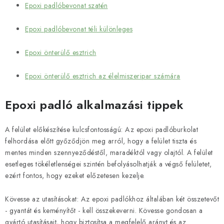
Epoxi padlóbevonat szatén
Epoxi padlóbevonat téli különleges
Epoxi önterülő esztrich
Epoxi önterülő esztrich az élelmiszeripar számára
Epoxi padló alkalmazási tippek
A felület előkészítése kulcsfontosságú: Az epoxi padlóburkolat
felhordása előtt győződjön meg arról, hogy a felület tiszta és
mentes minden szennyeződéstől, maradéktól vagy olajtól. A felület
esetleges tökéletlenségei szintén befolyásolhatják a végső felületet,
ezért fontos, hogy ezeket előzetesen kezelje.
Kövesse az utasításokat: Az epoxi padlókhoz általában két összetevőt
- gyantát és keményítőt - kell összekeverni. Kövesse gondosan a
gyártó utasításait, hogy biztosítsa a megfelelő arányt és az