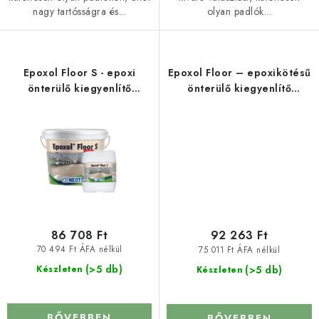
nagy tartósságra és...
olyan padlók...
Epoxol Floor S - epoxi
Epoxol Floor – epoxikötésű
önterülő kiegyenlítő
önterülő kiegyenlítő
esztrich
esztrich élelmiszeripari
felhasználásra
86 708 Ft
92 263 Ft
70 494 Ft ÁFA nélkül
75 011 Ft ÁFA nélkül
(>5 db)
(>5 db)
Készleten
Készleten
BŐVEBBEN
BŐVEBBEN