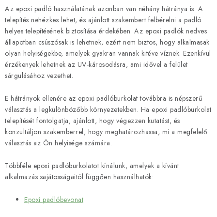
Az epoxi padló használatának azonban van néhány hátránya is. A
telepítés nehézkes lehet, és ajánlott szakembert felbérelni a padló
helyes telepítésének biztosítása érdekében. Az epoxi padlók nedves
állapotban csúszósak is lehetnek, ezért nem biztos, hogy alkalmasak
olyan helyiségekbe, amelyek gyakran vannak kitéve víznek. Ezenkívül
érzékenyek lehetnek az UV-károsodásra, ami idővel a felület
sárgulásához vezethet.
E hátrányok ellenére az epoxi padlóburkolat továbbra is népszerű
választás a legkülönbözőbb környezetekben. Ha epoxi padlóburkolat
telepítését fontolgatja, ajánlott, hogy végezzen kutatást, és
konzultáljon szakemberrel, hogy meghatározhassa, mi a megfelelő
választás az Ön helyisége számára.
Többféle epoxi padlóburkolatot kínálunk, amelyek a kívánt
alkalmazás sajátosságaitól függően használhatók:
Epoxi padlóbevonat