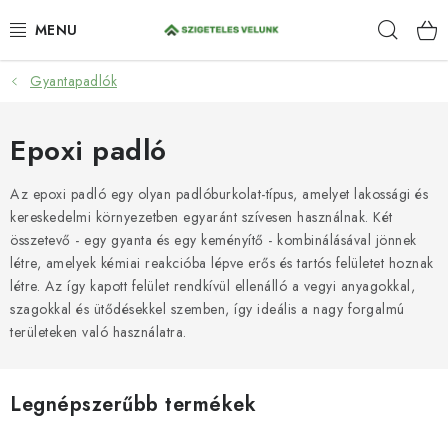
Ugrás
Keres
a
fő
tartalomhoz
Gyantapadlók
HIDROIZOLÁCIÓ
FESTÉKEK ÉS BEHATOLÁSOK
Epoxi padló
PADLÓK
Az epoxi padló egy olyan padlóburkolat-típus, amelyet lakossági és
kereskedelmi környezetben egyaránt szívesen használnak. Két
összetevő - egy gyanta és egy keményítő - kombinálásával jönnek
ANTI-GRAFFITI
létre, amelyek kémiai reakcióba lépve erős és tartós felületet hoznak
létre. Az így kapott felület rendkívül ellenálló a vegyi anyagokkal,
TÖMÍTŐANYAGOK
szagokkal és ütődésekkel szemben, így ideális a nagy forgalmú
területeken való használatra.
SPRAY
SZOLGÁLTATÁSOK
Legnépszerűbb termékek