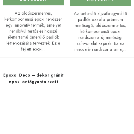
Az oldószermentes,
Az önterülő aljzatkiegynelítő
kétkomponensű epoxi rendszer
padlók ezzel a prémium
egy innovatív termék, amelyet
minőségű, oldószermentes,
rendkívül tartós és hosszú
kétkomponensű epoxi
élettartamú önterülő padlók
rendszerrel új minőségi
létrehozására terveztek. Ez a
színvonalat kapnak. Ez az
fejlett epoxi...
innovatív rendszer a sima,...
Epoxol Deco – dekor gránit
epoxi öntőgyanta szett