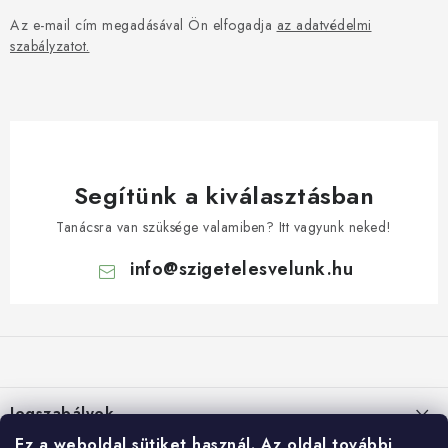
Az e-mail cím megadásával Ön elfogadja
az adatvédelmi
szabályzatot.
Segítünk a kiválasztásban
Tanácsra van szüksége valamiben? Itt vagyunk neked!
info
@
szigetelesvelunk.hu
L
á
b
l
Jogszabályok
é
Ez a weboldal sütiket használ.
Az oldal további