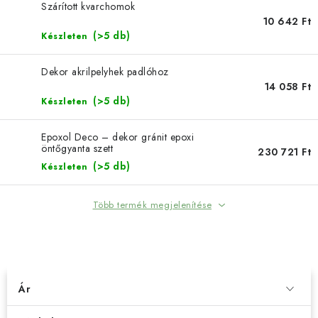
SZERSZEREK
Szárított kvarchomok
10 642 Ft
(>5 db)
Készleten
ÁLTALÁNOS SZERZŐDÉSI FELTÉTELEK
Dekor akrilpelyhek padlóhoz
KONTAKTY
14 058 Ft
(>5 db)
Készleten
ÁLTALÁNOS SZERZŐDÉSI FELTÉTELEK
SZEMÉLYES ADATOK FELDOLGOZÁSA
Epoxol Deco – dekor gránit epoxi
öntőgyanta szett
230 721 Ft
(>5 db)
Készleten
Több termék megjelenítése
TERMÉKEK SZŰRÉSE
Ár