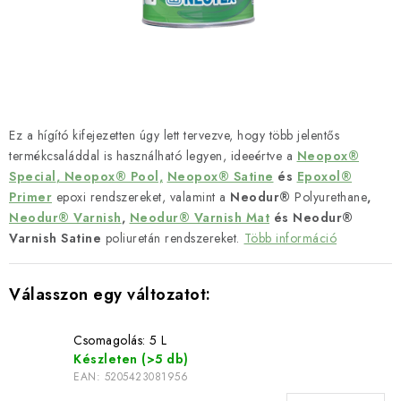
SZERSZEREK
ÁLTALÁNOS SZERZŐDÉSI FELTÉTELEK
KONTAKTY
Ez a hígító kifejezetten úgy lett tervezve, hogy több jelentős
ÁLTALÁNOS SZERZŐDÉSI FELTÉTELEK
termékcsaláddal is használható legyen, ideeértve a
Neopox®
SZEMÉLYES ADATOK FELDOLGOZÁSA
Special
,
Neopox® Pool,
Neopox® Satine
és
Epoxol®
Primer
epoxi rendszereket, valamint a
Neodur®
Polyurethane
,
Neodur® Varnish
,
Neodur® Varnish Mat
és Neodur®
Varnish Satine
poliuretán rendszereket.
Több információ
Csomagolás: 5 L
Készleten
(>5 db)
EAN:
5205423081956