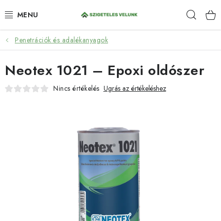
Ugrás
Keres
a
fő
tartalomhoz
Penetrációk és adalékanyagok
HIDROIZOLÁCIÓ
Neotex 1021 – Epoxi oldószer
FESTÉKEK ÉS BEHATOLÁSOK
Nincs értékelés
Ugrás az értékeléshez
PADLÓK
ANTI-GRAFFITI
TÖMÍTŐANYAGOK
SPRAY
SZOLGÁLTATÁSOK