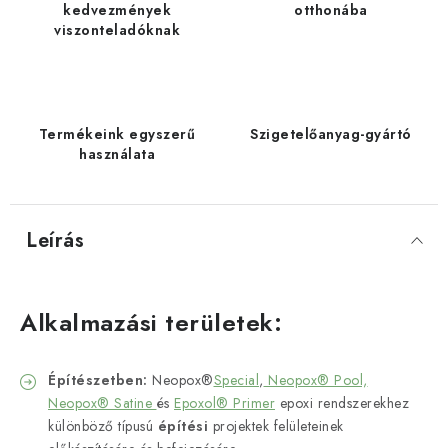
kedvezmények
otthonába
viszonteladóknak
Termékeink egyszerű
Szigetelőanyag-gyártó
használata
Leírás
Alkalmazási területek:
Építészetben:
Neopox®
Special
,
Neopox® Pool,
Neopox® Satine
és
Epoxol® Primer
epoxi rendszerekhez
különböző típusú
építési
projektek felületeinek