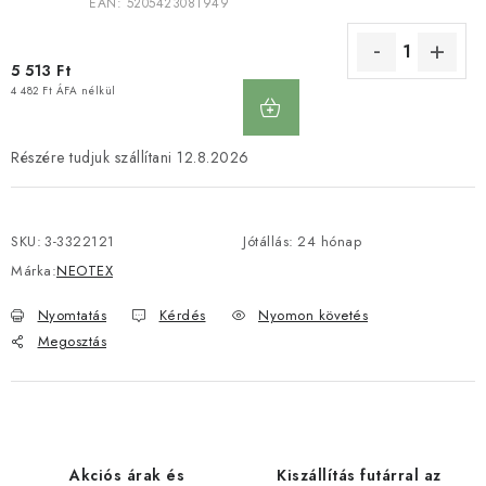
EAN:
5205423081949
5 513 Ft
KOSÁRBA
4 482 Ft ÁFA nélkül
12.8.2026
SKU:
3-3322121
Jótállás
:
24 hónap
Márka:
NEOTEX
Nyomtatás
Kérdés
Nyomon követés
Megosztás
Akciós árak és
Kiszállítás futárral az