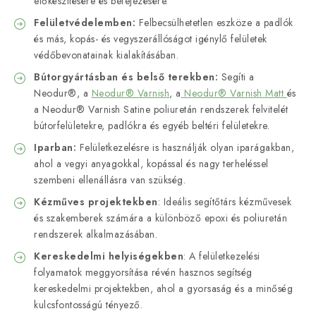
előkészítésére és befejezésére.
Felületvédelemben:
Felbecsülhetetlen eszköze a padlók
és más, kopás- és vegyszerállóságot igénylő felületek
védőbevonatainak kialakításában.
Bútorgyártásban és belső terekben:
Segíti a
Neodur®, a
Neodur® Varnish
, a
Neodur® Varnish Matt
és
a Neodur® Varnish Satine poliuretán rendszerek felvitelét
bútorfelületekre, padlókra és egyéb beltéri felületekre.
Iparban:
Felületkezelésre is használják olyan iparágakban,
ahol a vegyi anyagokkal, kopással és nagy terheléssel
szembeni ellenállásra van szükség.
Kézműves projektekben
: Ideális segítőtárs kézművesek
és szakemberek számára a különböző epoxi és poliuretán
rendszerek alkalmazásában.
Kereskedelmi helyiségekben
: A felületkezelési
folyamatok meggyorsítása révén hasznos segítség
kereskedelmi projektekben, ahol a gyorsaság és a minőség
kulcsfontosságú tényező.