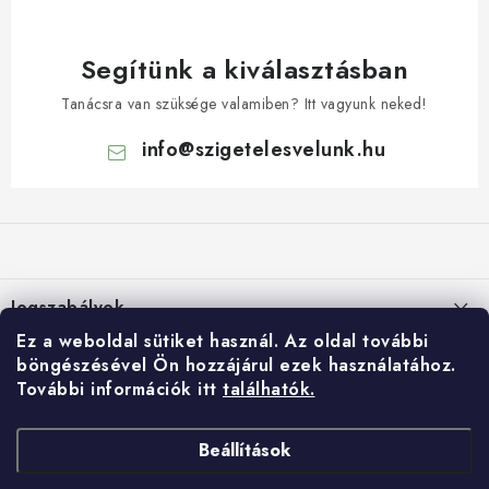
Segítünk a kiválasztásban
Tanácsra van szüksége valamiben? Itt vagyunk neked!
info
@
szigetelesvelunk.hu
L
á
b
l
Jogszabályok
é
Ez a weboldal sütiket használ.
Az oldal további
c
Suti (cookie) szabalyzat
E-shop
böngészésével Ön hozzájárul ezek használatához.
További információk itt
találhatók.
Személyes adatok feldolgozása
Rólunk
Gyorslinkek:
Általános Szerződési Feltételek
Kontakty
Beállítások
HIDROIZOLÁCIÓ
Panasztételi űrlap
Copyright 2026
IZOLUJTO
. Minden jog fenntartva.