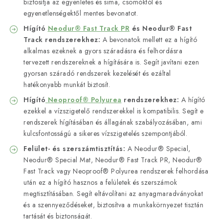
biztosítja az egyenletes és sima, csomóktól és
egyenetlenségektől mentes bevonatot.
Hígító
Neodur® Fast Track PR
és Neodur® Fast
Track rendszerekhez:
A bevonatok mellett ez a hígító
alkalmas ezeknek a gyors száradásra és felhordásra
tervezett rendszereknek a hígítására is. Segít javítani ezen
gyorsan száradó rendszerek kezelését és ezáltal
hatékonyabb munkát biztosít.
Hígító
Neoproof® Polyurea
rendszerekhez:
A hígító
ezekkel a vízszigetelő rendszerekkel is kompatibilis. Segít e
rendszerek hígításában és állagának szabályozásában, ami
kulcsfontosságú a sikeres vízszigetelés szempontjából.
Felület- és szerszámtisztítás:
A Neodur® Special,
Neodur® Special Mat, Neodur® Fast Track PR, Neodur®
Fast Track vagy Neoproof® Polyurea rendszerek felhordása
után ez a hígító hasznos a felületek és szerszámok
megtisztításában. Segít eltávolítani az anyagmaradványokat
és a szennyeződéseket, biztosítva a munkakörnyezet tisztán
tartását és biztonságát.