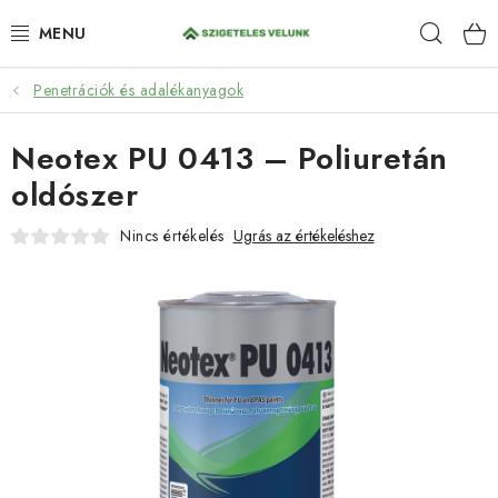
Ugrás
Keres
a
fő
tartalomhoz
Penetrációk és adalékanyagok
HIDROIZOLÁCIÓ
Neotex PU 0413 – Poliuretán
FESTÉKEK ÉS BEHATOLÁSOK
oldószer
PADLÓK
Nincs értékelés
Ugrás az értékeléshez
ANTI-GRAFFITI
TÖMÍTŐANYAGOK
SPRAY
SZOLGÁLTATÁSOK