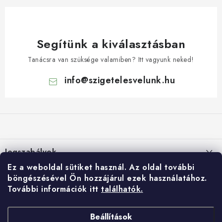
Segítünk a kiválasztásban
Tanácsra van szüksége valamiben? Itt vagyunk neked!
info
@
szigetelesvelunk.hu
L
á
b
l
Jogszabályok
é
Ez a weboldal sütiket használ.
Az oldal további
c
Suti (cookie) szabalyzat
E-shop
böngészésével Ön hozzájárul ezek használatához.
További információk itt
találhatók.
Személyes adatok feldolgozása
Rólunk
Gyorslinkek:
Általános Szerződési Feltételek
Kontakty
Beállítások
HIDROIZOLÁCIÓ