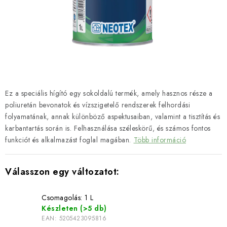
SZERSZEREK
ÁLTALÁNOS SZERZŐDÉSI FELTÉTELEK
KONTAKTY
ÁLTALÁNOS SZERZŐDÉSI FELTÉTELEK
Ez a speciális hígító egy sokoldalú termék, amely hasznos része a
SZEMÉLYES ADATOK FELDOLGOZÁSA
poliuretán bevonatok és vízszigetelő rendszerek felhordási
folyamatának, annak különböző aspektusaiban, valamint a tisztítás és
karbantartás során is. Felhasználása széleskörű, és számos fontos
funkciót és alkalmazást foglal magában.
Több információ
Csomagolás: 1 L
Készleten
(>5 db)
EAN:
5205423095816