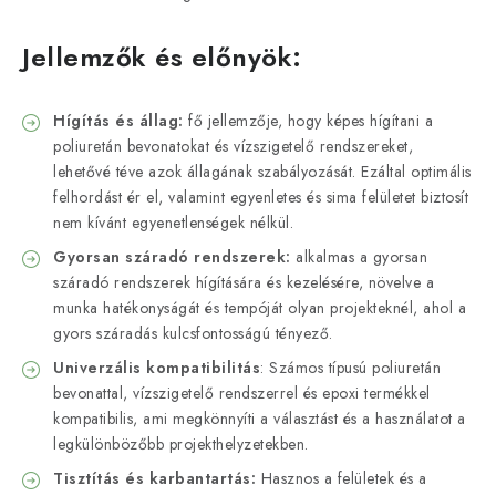
Jellemzők és előnyök:
Hígítás és állag:
fő jellemzője, hogy képes hígítani a
poliuretán bevonatokat és vízszigetelő rendszereket,
lehetővé téve azok állagának szabályozását. Ezáltal optimális
felhordást ér el, valamint egyenletes és sima felületet biztosít
nem kívánt egyenetlenségek nélkül.
Gyorsan száradó rendszerek:
alkalmas a gyorsan
száradó rendszerek hígítására és kezelésére, növelve a
munka hatékonyságát és tempóját olyan projekteknél, ahol a
gyors száradás kulcsfontosságú tényező.
Univerzális kompatibilitás
: Számos típusú poliuretán
bevonattal, vízszigetelő rendszerrel és epoxi termékkel
kompatibilis, ami megkönnyíti a választást és a használatot a
legkülönbözőbb projekthelyzetekben.
Tisztítás és karbantartás:
Hasznos a felületek és a