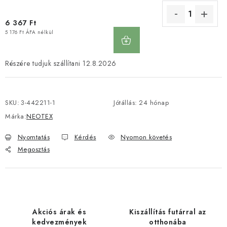
6 367 Ft
KOSÁRBA
5 176 Ft ÁFA nélkül
12.8.2026
SKU:
3-442211-1
Jótállás
:
24 hónap
Márka:
NEOTEX
Nyomtatás
Kérdés
Nyomon követés
Megosztás
Akciós árak és
Kiszállítás futárral az
kedvezmények
otthonába