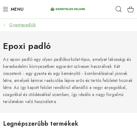
Ugrás
Keres
a
fő
tartalomhoz
Gyantapadlók
HIDROIZOLÁCIÓ
FESTÉKEK ÉS BEHATOLÁSOK
Epoxi padló
PADLÓK
Az epoxi padló egy olyan padlóburkolat-típus, amelyet lakossági és
kereskedelmi környezetben egyaránt szívesen használnak. Két
összetevő - egy gyanta és egy keményítő - kombinálásával jönnek
ANTI-GRAFFITI
létre, amelyek kémiai reakcióba lépve erős és tartós felületet hoznak
létre. Az így kapott felület rendkívül ellenálló a vegyi anyagokkal,
TÖMÍTŐANYAGOK
szagokkal és ütődésekkel szemben, így ideális a nagy forgalmú
területeken való használatra.
SPRAY
SZOLGÁLTATÁSOK
Legnépszerűbb termékek