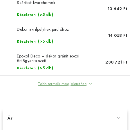
SZERSZEREK
Szárított kvarchomok
10 642 Ft
(>5 db)
Készleten
ÁLTALÁNOS SZERZŐDÉSI FELTÉTELEK
Dekor akrilpelyhek padlóhoz
KONTAKTY
14 058 Ft
(>5 db)
Készleten
ÁLTALÁNOS SZERZŐDÉSI FELTÉTELEK
SZEMÉLYES ADATOK FELDOLGOZÁSA
Epoxol Deco – dekor gránit epoxi
öntőgyanta szett
230 721 Ft
(>5 db)
Készleten
Több termék megjelenítése
TERMÉKEK SZŰRÉSE
Ár