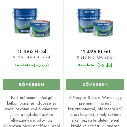
t
d
á
e
j
z
a
é
s
e
11 496 Ft-tól
11 496 Ft-tól
9 346 Ft-tól ÁFA nélkül
9 346 Ft-tól ÁFA nélkül
(>5 db)
(>5 db)
Készleten
Készleten
BŐVEBBEN
BŐVEBBEN
Ez a prémiumminőségű
A Neopox Special Winter egy
kétkomponensű, oldószeres
prémiumminőségű
epoxi bevonat kiváló választást
kétkomponensű, oldószeralapú
jelent a legkülönbözőbb
epoxi bevonat, amely számos
felhasználási módokhoz,
alkalmazási területen jelent
különösen olyan padlókon, ahol
kiváló választást, különösen