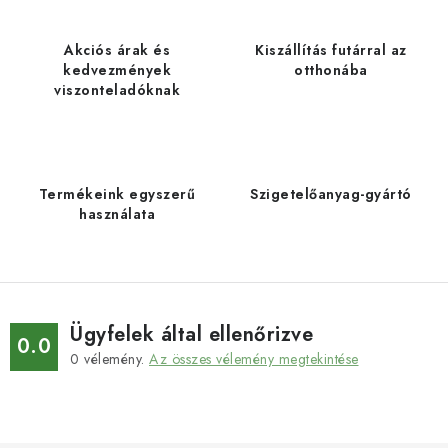
Akciós árak és
Kiszállítás futárral az
kedvezmények
otthonába
viszonteladóknak
Termékeink egyszerű
Szigetelőanyag-gyártó
használata
Ügyfelek által ellenőrizve
0.0
0
vélemény.
Az összes vélemény megtekintése