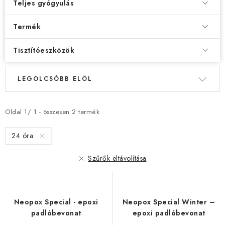
Teljes gyógyulás
Termék
Tisztítóeszközök
T
T
LEGOLCSÓBB ELÖL
e
e
r
r
m
m
Oldal
1
/
1
- összesen
2
termék
é
é
24 óra
k
k
e
e
Szűrők eltávolítása
k
k
l
r
i
e
Neopox Special - epoxi
Neopox Special Winter –
s
n
padlóbevonat
epoxi padlóbevonat