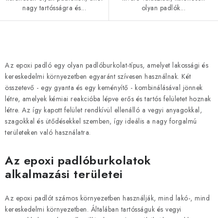
nagy tartósságra és...
olyan padlók...
L
i
Az epoxi padló egy olyan padlóburkolat-típus, amelyet lakossági és
s
kereskedelmi környezetben egyaránt szívesen használnak. Két
t
összetevő - egy gyanta és egy keményítő - kombinálásával jönnek
a
létre, amelyek kémiai reakcióba lépve erős és tartós felületet hoznak
létre. Az így kapott felület rendkívül ellenálló a vegyi anyagokkal,
i
szagokkal és ütődésekkel szemben, így ideális a nagy forgalmú
r
területeken való használatra.
á
n
Az epoxi padlóburkolatok
y
alkalmazási területei
í
t
Az epoxi padlót számos környezetben használják, mind lakó-, mind
á
kereskedelmi környezetben. Általában tartósságuk és vegyi
s