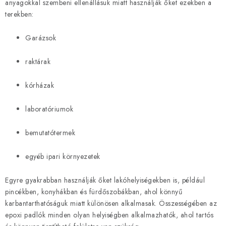
anyagokkal szembeni ellenállásuk miatt használják őket ezekben a
e
terekben:
l
e
Garázsok
m
e
raktárak
i
kórházak
laboratóriumok
bemutatótermek
egyéb ipari környezetek
Egyre gyakrabban használják őket lakóhelyiségekben is, például
pincékben, konyhákban és fürdőszobákban, ahol könnyű
karbantarthatóságuk miatt különösen alkalmasak. Összességében az
epoxi padlók minden olyan helyiségben alkalmazhatók, ahol tartós