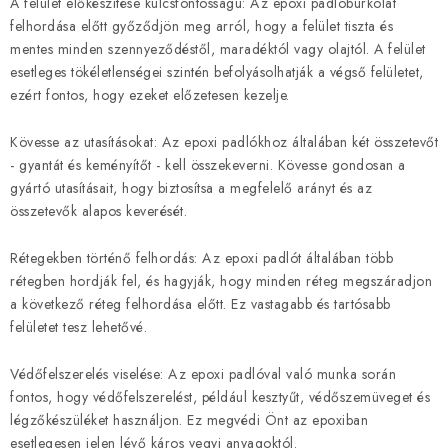
A felület előkészítése kulcsfontosságú: Az epoxi padlóburkolat
felhordása előtt győződjön meg arról, hogy a felület tiszta és
mentes minden szennyeződéstől, maradéktól vagy olajtól. A felület
esetleges tökéletlenségei szintén befolyásolhatják a végső felületet,
ezért fontos, hogy ezeket előzetesen kezelje.
Kövesse az utasításokat: Az epoxi padlókhoz általában két összetevőt
- gyantát és keményítőt - kell összekeverni. Kövesse gondosan a
gyártó utasításait, hogy biztosítsa a megfelelő arányt és az
összetevők alapos keverését.
Rétegekben történő felhordás: Az epoxi padlót általában több
rétegben hordják fel, és hagyják, hogy minden réteg megszáradjon
a következő réteg felhordása előtt. Ez vastagabb és tartósabb
felületet tesz lehetővé.
Védőfelszerelés viselése: Az epoxi padlóval való munka során
fontos, hogy védőfelszerelést, például kesztyűt, védőszemüveget és
légzőkészüléket használjon. Ez megvédi Önt az epoxiban
esetlegesen jelen lévő káros vegyi anyagoktól.