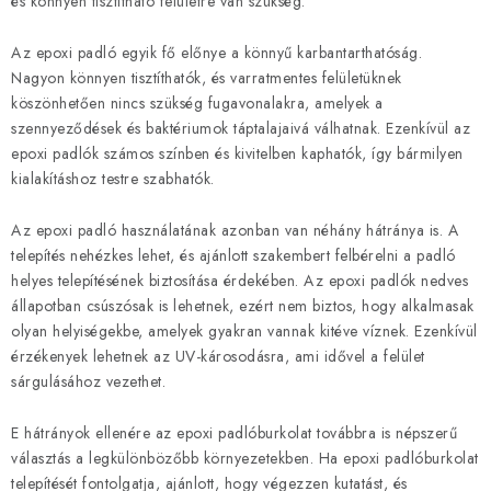
és könnyen tisztítható felületre van szükség.
Az epoxi padló egyik fő előnye a könnyű karbantarthatóság.
Nagyon könnyen tisztíthatók, és varratmentes felületüknek
köszönhetően nincs szükség fugavonalakra, amelyek a
szennyeződések és baktériumok táptalajaivá válhatnak. Ezenkívül az
epoxi padlók számos színben és kivitelben kaphatók, így bármilyen
kialakításhoz testre szabhatók.
Az epoxi padló használatának azonban van néhány hátránya is. A
telepítés nehézkes lehet, és ajánlott szakembert felbérelni a padló
helyes telepítésének biztosítása érdekében. Az epoxi padlók nedves
állapotban csúszósak is lehetnek, ezért nem biztos, hogy alkalmasak
olyan helyiségekbe, amelyek gyakran vannak kitéve víznek. Ezenkívül
érzékenyek lehetnek az UV-károsodásra, ami idővel a felület
sárgulásához vezethet.
E hátrányok ellenére az epoxi padlóburkolat továbbra is népszerű
választás a legkülönbözőbb környezetekben. Ha epoxi padlóburkolat
telepítését fontolgatja, ajánlott, hogy végezzen kutatást, és