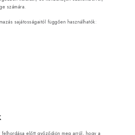
ége számára.
lmazás sajátosságaitól függően használhatók:
k
t felhordása előtt győződjön meg arról, hogy a