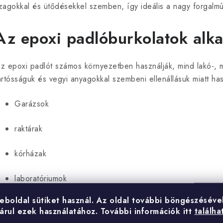
a
zagokkal és ütődésekkel szemben, így ideális a nagy forgalmú 
Az epoxi padlóburkolatok alka
á
z epoxi padlót számos környezetben használják, mind lakó-, 
n
artósságuk és vegyi anyagokkal szembeni ellenállásuk miatt ha
y
Garázsok
raktárak
á
kórházak
s
e
laboratóriumok
eboldal sütiket használ.
Az oldal további böngészéséve
e
bemutatótermek
árul ezek használatához.
További információk itt
találha