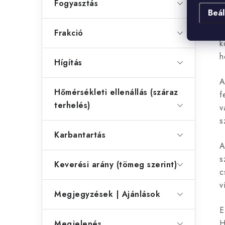
Fogyasztás
Beál
i
E
Frakció
k
h
Hígítás
A
Hőmérsékleti ellenállás (száraz
f
terhelés)
v
s
Karbantartás
A
s
Keverési arány (tömeg szerint)
c
v
Megjegyzések | Ajánlások
E
H
Megjelenés