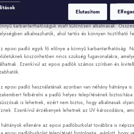
m
egyéb ipari környezetek
lítások
e
Elutasítom
Elfoga
gyre gyakrabban használják őket lakóhelyiségekben is, példá
önnyű karbantarthatóságuk miatt különösen alkalmasak. Össz
elyiségben alkalmazhatók, ahol tartós és könnyen tisztítható f
z epoxi padló egyik fő előnye a könnyű karbantarthatóság. Na
elületüknek köszönhetően nincs szükség fugavonalakra, amely
álhatnak. Ezenkívül az epoxi padlók számos színben és kivitel
zabhatók.
z epoxi padló használatának azonban van néhány hátránya is. 
zakembert felbérelni a padló helyes telepítésének biztosítá
súszósak is lehetnek, ezért nem biztos, hogy alkalmasak olya
íznek. Ezenkívül érzékenyek lehetnek az UV-károsodásra, ami 
 hátrányok ellenére az epoxi padlóburkolat továbbra is néps
a epoxi padlóburkolat telepítését fontolgatja, ajánlott, hogy 