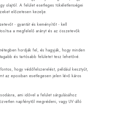
y olajtól. A felület esetleges tökéletlenségei
ezeket előzetesen kezelje.
etevőt - gyantát és keményítőt - kell
tosítsa a megfelelő arányt és az összetevők
rétegben hordják fel, és hagyják, hogy minden
agabb és tartósabb felületet tesz lehetővé.
fontos, hogy védőfelszerelést, például kesztyűt,
t az epoxiban esetlegesen jelen lévő káros
odásra, ami idővel a felület sárgulásához
özvetlen napfénytől megvédeni, vagy UV-álló