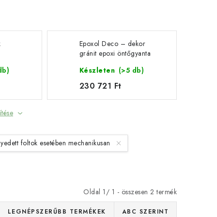
k
Epoxol Deco – dekor
gránit epoxi öntőgyanta
szett
db)
Készleten
(>5 db)
230 721 Ft
ítése
yedett foltok esetében mechanikusan
Oldal
1
/
1
- összesen
2
termék
LEGNÉPSZERŰBB TERMÉKEK
ABC SZERINT