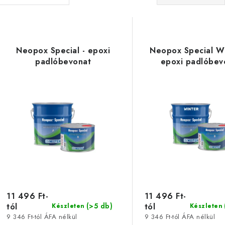
e
T
r
e
m
Neopox Special - epoxi
Neopox Special W
r
padlóbevonat
epoxi padlóbev
é
m
k
é
e
k
k
e
r
k
e
n
11 496 Ft-
11 496 Ft-
d
tól
tól
(>5 db)
Készleten
Készleten
s
e
9 346 Ft-tól ÁFA nélkül
9 346 Ft-tól ÁFA nélkül