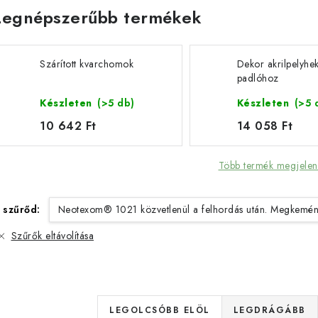
Legnépszerűbb termékek
Szárított kvarchomok
Dekor akrilpelyhe
padlóhoz
Készleten
(>5 db)
Készleten
(>5 
10 642 Ft
14 058 Ft
Több termék megjelen
 szűrőd:
Neotexom® 1021 közvetlenül a felhordás után. Megkemén
Szűrők eltávolítása
T
LEGOLCSÓBB ELÖL
LEGDRÁGÁBB