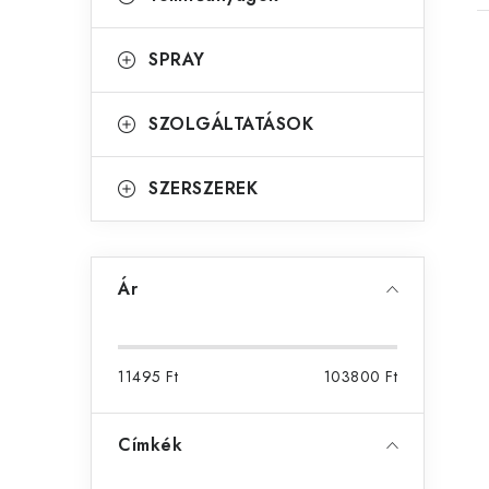
SPRAY
SZOLGÁLTATÁSOK
SZERSZEREK
Ár
l
11495
Ft
103800
Ft
i
Címkék