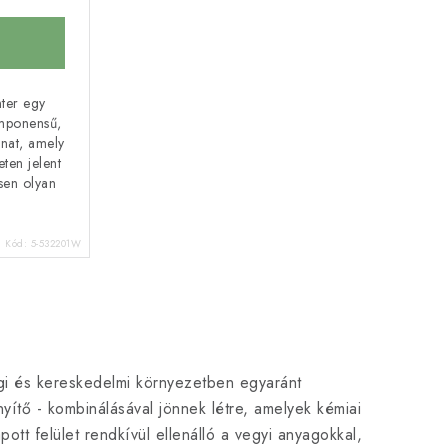
ter egy
mponensű,
nat, amely
ten jelent
ösen olyan
Kód:
5-532201W
ági és kereskedelmi környezetben egyaránt
ítő - kombinálásával jönnek létre, amelyek kémiai
pott felület rendkívül ellenálló a vegyi anyagokkal,