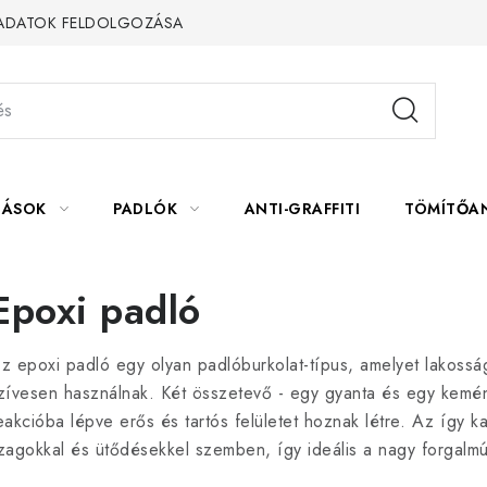
 ADATOK FELDOLGOZÁSA
LÁSOK
PADLÓK
ANTI-GRAFFITI
TÖMÍTŐA
Epoxi padló
z epoxi padló egy olyan padlóburkolat-típus, amelyet lakoss
zívesen használnak. Két összetevő - egy gyanta és egy kemény
eakcióba lépve erős és tartós felületet hoznak létre. Az így ka
zagokkal és ütődésekkel szemben, így ideális a nagy forgalmú 