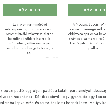
z
BŐVEBBEN
BŐVEBBEN
á
é
s
Ez a prémiumminőségű
A Neopox Special Win
kétkomponensű, oldószeres epoxi
prémiumminőségű kétko
a
e
bevonat kiváló választást jelent a
oldószeralapú epoxi bevo
legkülönbözőbb felhasználási
számos alkalmazási terüle
módokhoz, különösen olyan
kiváló választást, külön
padlókon, ahol nagy tartósságra
padlók...
és...
Kód:
5-532201
L
z epoxi padló egy olyan padlóburkolat-típus, amelyet lakoss
s
zívesen használnak. Két összetevő - egy gyanta és egy kemény
eakcióba lépve erős és tartós felületet hoznak létre. Az így ka