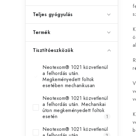
f
s
Teljes gyógyulás
K
Termék
ö
a
Tisztítóeszközök
R
Neotexom® 1021 közvetlenül
r
a felhordás után.
Megkeményedett foltok
V
esetében mechanikusan
2
v
Neotexom® 1021 közvetlenül
v
a felhordás után. Mechanikai
úton megkeményedett foltok
K
esetén
1
v
Neotexom® 1021 közvetlenül
b
a felhordás után
2