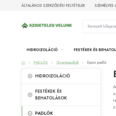
Ugrás
ÁLTALÁNOS SZERZŐDÉSI FELTÉTELEK
SZEMÉLYES
a
fő
tartalomhoz
HIDROIZOLÁCIÓ
FESTÉKEK ÉS BEHATO
Kezdőlap
PADLÓK
Gyantapadlók
Epoxi padló
O
K
Kategóriák
HIDROIZOLÁCIÓ
átugrása
a
l
A
t
d
FESTÉKEK ÉS
s
e
BEHATOLÁSOK
a
r
g
s
l
ó
PADLÓK