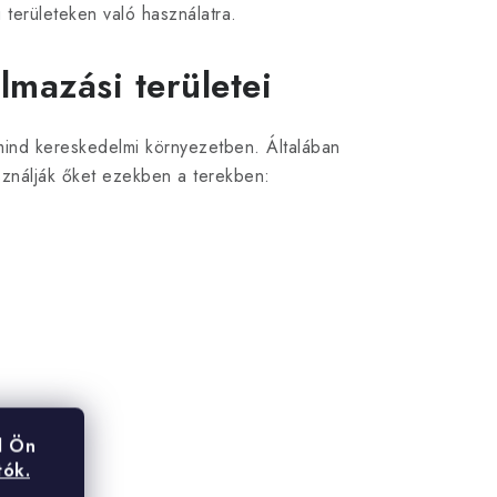
területeken való használatra.
lmazási területei
mind kereskedelmi környezetben. Általában
sználják őket ezekben a terekben:
l Ön
tók.