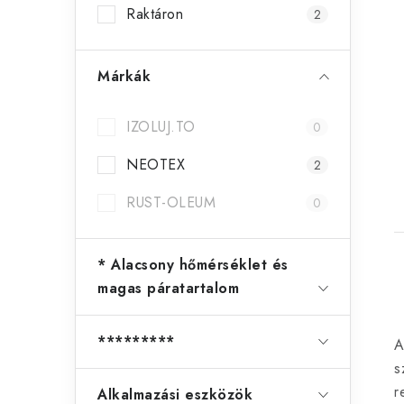
t
Raktáron
2
Márkák
j
IZOLUJ.TO
0
NEOTEX
2
RUST-OLEUM
0
* Alacsony hőmérséklet és
magas páratartalom
i
*********
A
s
t
r
Alkalmazási eszközök