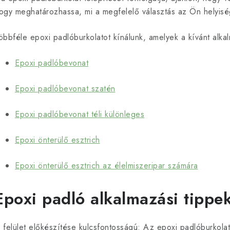
ogy meghatározhassa, mi a megfelelő választás az Ön helyis
öbbféle epoxi padlóburkolatot kínálunk, amelyek a kívánt alka
Epoxi padlóbevonat
Epoxi padlóbevonat szatén
Epoxi padlóbevonat téli különleges
Epoxi önterülő esztrich
Epoxi önterülő esztrich az élelmiszeripar számára
Epoxi padló alkalmazási tippe
 felület előkészítése kulcsfontosságú: Az epoxi padlóburkola