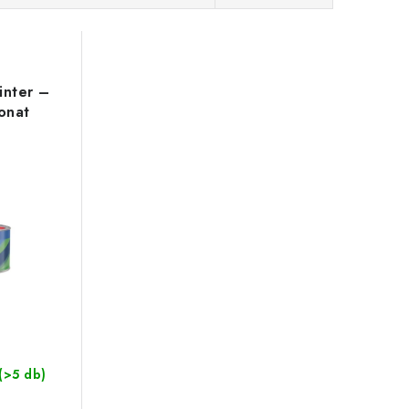
inter –
onat
(>5 db)