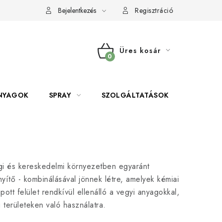
Bejelentkezés
Regisztráció
Üres kosár
KOSÁR
NYAGOK
SPRAY
SZOLGÁLTATÁSOK
SZERSZE
ági és kereskedelmi környezetben egyaránt
ítő - kombinálásával jönnek létre, amelyek kémiai
pott felület rendkívül ellenálló a vegyi anyagokkal,
területeken való használatra.