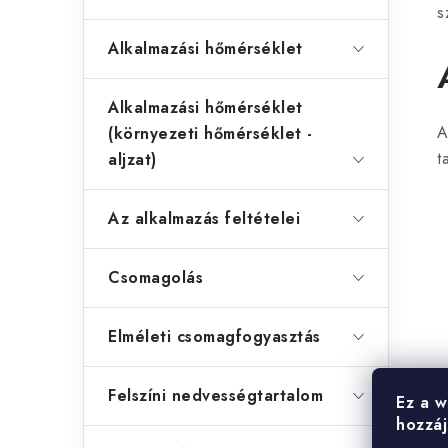
s
i
Alkalmazási hőmérséklet
r
Alkalmazási hőmérséklet
A
(környezeti hőmérséklet -
t
aljzat)
í
Az alkalmazás feltételei
t
Csomagolás
Elméleti csomagfogyasztás
l
Felszíni nedvességtartalom
Ez a w
hozzáj