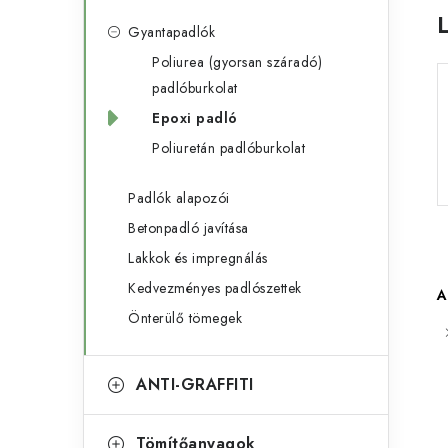
s
r
Gyantapadlók
ó
i
Poliurea (gyorsan száradó)
á
p
padlóburkolat
Epoxi padló
k
a
Poliuretán padlóburkolat
n
Padlók alapozói
e
Betonpadló javítása
l
Lakkok és impregnálás
Kedvezményes padlószettek
A
Önterülő tömegek
ANTI-GRAFFITI
Tömítőanyagok