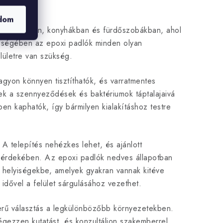
dom
ul pincékben, konyhákban és fürdőszobákban, ahol
ességében az epoxi padlók minden olyan
elületre van szükség.
gyon könnyen tisztíthatók, és varratmentes
ek a szennyeződések és baktériumok táptalajaivá
ben kaphatók, így bármilyen kialakításhoz testre
A telepítés nehézkes lehet, és ajánlott
sa érdekében. Az epoxi padlók nedves állapotban
n helyiségekbe, amelyek gyakran vannak kitéve
idővel a felület sárgulásához vezethet.
zerű választás a legkülönbözőbb környezetekben.
végezzen kutatást, és konzultáljon szakemberrel,