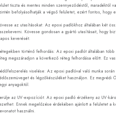
elület tiszta és mentes minden szennyeződéstől, maradéktól vag
zintén befolyásolhatják a végső felületet, ezért fontos, hogy 
övesse az utasításokat: Az epoxi padlókhoz általában két össz
sszekeverni. Kövesse gondosan a gyártó utasításait, hogy biz
lapos keverését.
étegekben történő felhordás: Az epoxi padlót általában több 
éteg megszáradjon a következő réteg felhordása előtt. Ez vast
édőfelszerelés viselése: Az epoxi padlóval való munka során 
édőszemüveget és légzőkészüléket használjon. Ez megvédi Ön
egyi anyagoktól.
erülje az UV-expozíciót: Az epoxi padló érzékeny az UV-káros
ezethet. Ennek megelőzése érdekében ajánlott a felületet a k
evonatot használni.