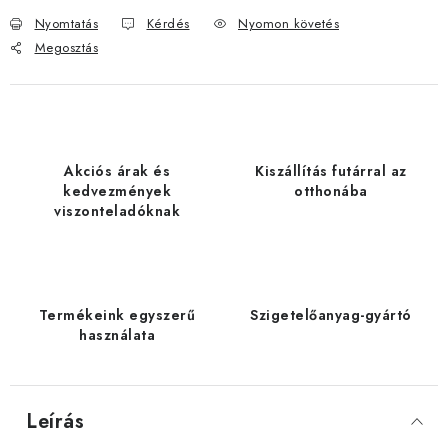
Nyomtatás
Kérdés
Nyomon követés
Megosztás
Akciós árak és
Kiszállítás futárral az
kedvezmények
otthonába
viszonteladóknak
Termékeink egyszerű
Szigetelőanyag-gyártó
használata
Leírás