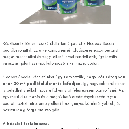
SZERSZEREK
ÁLTALÁNOS SZERZŐDÉSI FELTÉTELEK
KONTAKTY
Készítsen tartós és hosszú élettartamú padlót a Neopox Special
ÁLTALÁNOS SZERZŐDÉSI FELTÉTELEK
padlóbevonattal. Ez a kétkomponensű, oldószeres epoxi bevonat
SZEMÉLYES ADATOK FELDOLGOZÁSA
magas mechanikai és vegyi ellenállással rendelkezik, így ideális
választást jelent számos különböző alkalmazás esetén.
Neopox Special készletünket
úgy terveztük, hogy két rétegben
akár 30 m² padlófelületet is lefedjen,
így nagyobb területeket
is befedhet anélkül, hogy a folyamatot feleslegesen bonyolítaná. Az
egyszerű alkalmazás és a megbízható eredmények révén olyan
padlót hozhat létre, amely ellenáll az igényes körülményeknek, és
hosszú ideig fogja önt szolgálni.
A készlet tartalmazza: