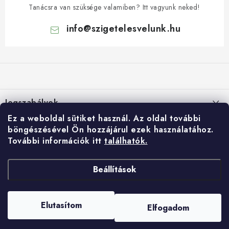
Tanácsra van szüksége valamiben? Itt vagyunk neked!
info
@
szigetelesvelunk.hu
L
á
b
l
Jogszabályok
é
Ez a weboldal sütiket használ.
Az oldal további
c
Suti (cookie) szabalyzat
E-shop
böngészésével Ön hozzájárul ezek használatához.
További információk itt
találhatók.
Személyes adatok feldolgozása
Rólunk
Gyorslinkek:
Általános Szerződési Feltételek
Kontakty
Beállítások
HIDROIZOLÁCIÓ
Panasztételi űrlap
Copyright 2026
IZOLUJTO
. Minden jog fenntartva.
Tetők
Shoptet Premium készítette
Reklamációs szabályzat
Elutasítom
Elfogadom
Nastavil tým EshopyUmíme.cz
Úszómedencék és medencék
A vélemények feldolgozására vonatkozó szabályok
Az EshopyUmíme.cz által beállítva