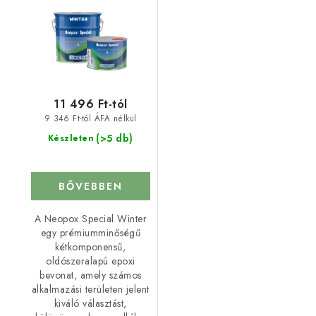
11 496 Ft-tól
9 346 Ft-tól ÁFA nélkül
(>5 db)
Készleten
BŐVEBBEN
A Neopox Special Winter
egy prémiumminőségű
kétkomponensű,
oldószeralapú epoxi
bevonat, amely számos
alkalmazási területen jelent
kiváló választást,