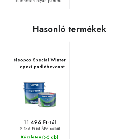
különösen olyan padlók...
Hasonló termékek
Neopox Special Winter
– epoxi padlóbevonat
11 496 Ft-tól
9 346 Ft-tól ÁFA nélkül
(>5 db)
Készleten