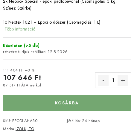
2x Neopox Special - epoxi padlóbevonat (Csomagolás: 5 kg,
Színes: Szürke)
1x
Neotex 1021 – Epoxi oldószer (Csomagolás: 1 L)
Több információ
(>5 db)
Készleten
12.8.2026
111 404 Ft
–3 %
107 646 Ft
87 517 Ft ÁFA nélkül
Egységár:
KOSÁRBA
SKU:
EPODLAHA30
Jótállás
:
24 hónap
Márka:
IZOLUJ.TO