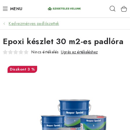
Ugrás
Keres
a
fő
tartalomhoz
Kedvezményes padlószettek
HIDROIZOLÁCIÓ
Epoxi készlet 30 m2-es padlóra
FESTÉKEK ÉS BEHATOLÁSOK
Nincs értékelés
Ugrás az értékeléshez
PADLÓK
3 %
ANTI-GRAFFITI
TÖMÍTŐANYAGOK
SPRAY
SZOLGÁLTATÁSOK