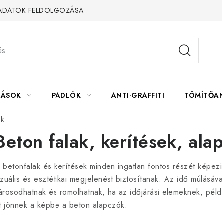
 ADATOK FELDOLGOZÁSA
LÁSOK
PADLÓK
ANTI-GRAFFITI
TÖMÍTŐA
ok
Beton falak, kerítések, ala
 betonfalak és kerítések minden ingatlan fontos részét képez
izuális és esztétikai megjelenést biztosítanak. Az idő múlásáv
árosodhatnak és romolhatnak, ha az időjárási elemeknek, pél
tt jönnek a képbe a beton alapozók.