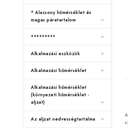
i
* Alacsony hőmérséklet és
magas páratartalom
t
*********
j
Alkalmazási eszközök
Alkalmazási hőmérséklet
Alkalmazási hőmérséklet
(környezeti hőmérséklet -
aljzat)
i
A
Az aljzat nedvességtartalma
s