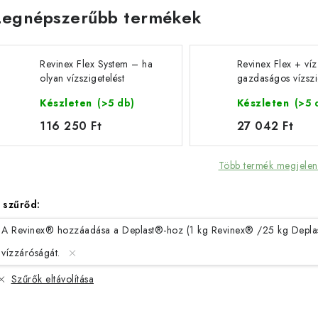
Legnépszerűbb termékek
Revinex Flex System – ha
Revinex Flex + ví
olyan vízszigetelést
gazdaságos vízszi
keresel, ami minden
pincékhez és ala
Készleten
(>5 db)
Készleten
(>5 
helyzethez alkalmazkodik
116 250 Ft
27 042 Ft
Több termék megjelen
 szűrőd:
A Revinex® hozzáadása a Deplast®-hoz (1 kg Revinex® /25 kg Deplast®)
vízzáróságát.
Szűrők eltávolítása