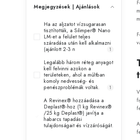
F
Megjegyzések | Ajánlások
m
m
Ha az aljzatot vízsugarasan
tisztították, a Silimper® Nano
F
LM-et a felület teljes
v
száradása után kell alkalmazni
(ajánlott 2-3 n
1
Legalább három réteg anyagot
kell felvinni azokon a
területeken, ahol a múltban
komoly nedvesség- és
penészproblémák voltak.
1
V
f
A Revinex® hozzáadása a
Deplast®-hoz (1 kg Revinex®
f
/25 kg Deplast®) javítja a
habarcs tapadási
A
tulajdonságait és vízzáróságát.
f
1