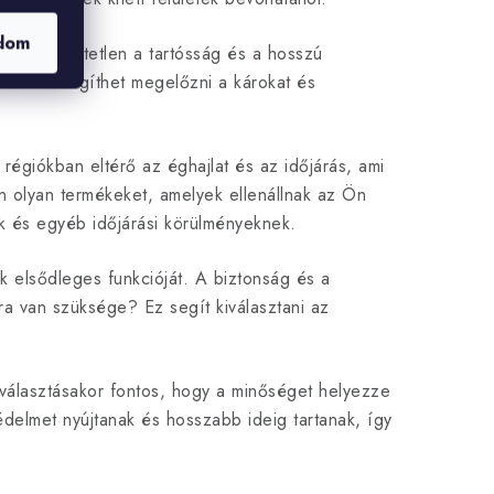
dom
elengedhetetlen a tartósság és a hosszú
lenőrzés segíthet megelőzni a károkat és
régiókban eltérő az éghajlat és az időjárás, ami
on olyan termékeket, amelyek ellenállnak az Ön
k és egyéb időjárási körülményeknek.
 elsődleges funkcióját. A biztonság és a
a van szüksége? Ez segít kiválasztani az
iválasztásakor fontos, hogy a minőséget helyezze
delmet nyújtanak és hosszabb ideig tartanak, így