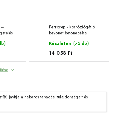
z –
Ferrorep - korróziógátló
getelés
bevonat betonacélra
pokhoz
db)
Készleten
(>5 db)
14 058 Ft
ítése
 javítja a habarcs tapadási tulajdonságait és