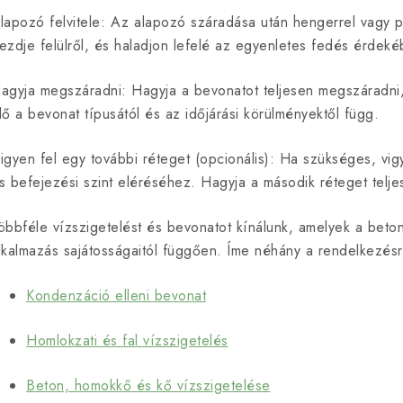
lapozó felvitele: Az alapozó száradása után hengerrel vagy p
ezdje felülről, és haladjon lefelé az egyenletes fedés érdeké
agyja megszáradni: Hagyja a bevonatot teljesen megszáradni, 
dő a bevonat típusától és az időjárási körülményektől függ.
igyen fel egy további réteget (opcionális): Ha szükséges, vig
s befejezési szint eléréséhez. Hagyja a második réteget teljes
öbbféle vízszigetelést és bevonatot kínálunk, amelyek a beton
lkalmazás sajátosságaitól függően. Íme néhány a rendelkezésre
Kondenzáció elleni bevonat
Homlokzati és fal vízszigetelés
Beton, homokkő és kő vízszigetelése