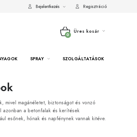
Bejelentkezés
Regisztráció
Üres kosár
KOSÁR
NYAGOK
SPRAY
SZOLGÁLTATÁSOK
SZERSZE
pok
ik, mivel magánéletet, biztonságot és vonzó
al azonban a betonfalak és kerítések
dául esőnek, hónak és napfénynek vannak kitéve.