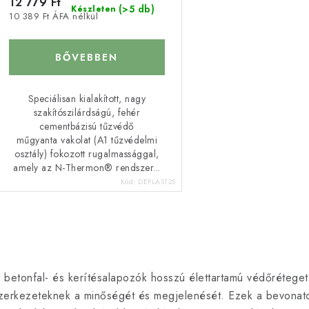
12 779 Ft
d
(>5 db)
Készleten
10 389 Ft ÁFA nélkül
s
e
z
BŐVEBBEN
á
é
Speciálisan kialakított, nagy
s
szakítószilárdságú, fehér
cementbázisú tűzvédő
a
e
műgyanta vakolat (Α1 tűzvédelmi
osztály) fokozott rugalmassággal,
amely az N-Thermon® rendszer...
Kód:
DEPLAST25
L
 betonfal- és kerítésalapozók hosszú élettartamú védőréteget
s
zerkezeteknek a minőségét és megjelenését. Ezek a bevonatok