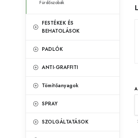
Fürdőszobák
s
r
ó
i
FESTÉKEK ÉS
á
p
BEHATOLÁSOK
k
a
PADLÓK
n
e
ANTI-GRAFFITI
l
Tömítőanyagok
A
SPRAY
SZOLGÁLTATÁSOK