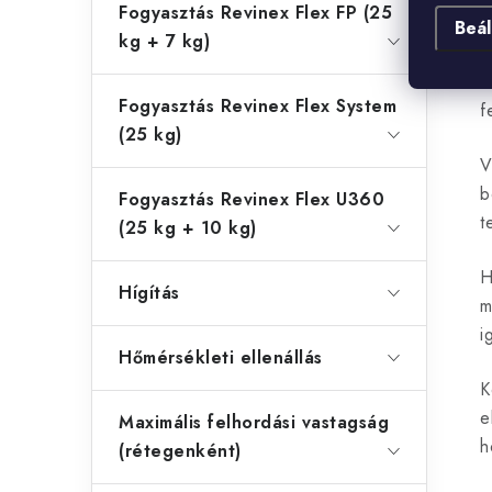
Fogyasztás Revinex Flex FP (25
Beál
kg + 7 kg)
A
é
i
Fogyasztás Revinex Flex System
f
(25 kg)
V
b
Fogyasztás Revinex Flex U360
t
(25 kg + 10 kg)
H
Hígítás
m
i
Hőmérsékleti ellenállás
K
e
Maximális felhordási vastagság
h
(rétegenként)