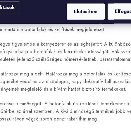
m
lítások
Elutasítom
Elfoga
e
 bevonat megfelelő alkalmazása és rendszeres karbantartása 
lettartam biztosításához. A rendszeres tisztítás, javítás és el
enntartani a betonfalak és kerítések megjelenését.
egye figyelembe a környezetet és az éghajlatot: A különböző 
efolyásolhatja a betonfalak és kerítések tartósságát. Válassz
erületén jellemző szélsőséges hőmérsékletnek, páratartalomna
atározza meg a célt: Határozza meg a betonfalak és kerítések
agánélet védelme az elsődleges, vagy dekoratív felhasználásr
gényeinek megfelelő és a kívánt hatást biztosító termékeket.
eresse a minőséget: A betonfalak és kerítések termékeinek k
lőtérbe az árral szemben. A kiváló minőségű termékek jobb vé
osszú távon végső soron pénzt takaríthat meg.