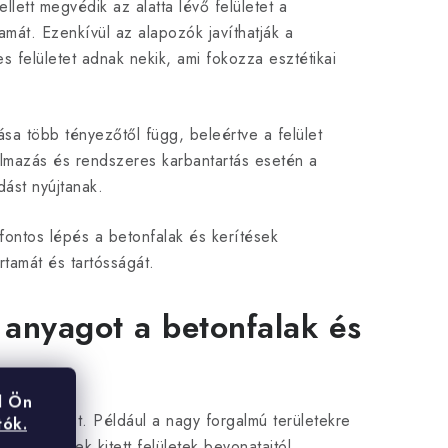
ett megvédik az alatta lévő felületet a
amát. Ezenkívül az alapozók javíthatják a
 felületet adnak nekik, ami fokozza esztétikai
sa több tényezőtől függ, beleértve a felület
kalmazás és rendszeres karbantartás esetén a
ást nyújtanak.
fontos lépés a betonfalak és kerítések
tamát és tartósságát.
 anyagot a betonfalak és
l Ön
elhasználást. Például a nagy forgalmú területekre
tók.
lményeknek kitett felületek bevonataitól.