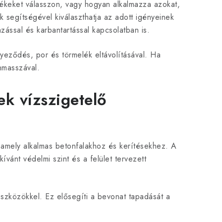
ékeket válasszon, vagy hogyan alkalmazza azokat,
k segítségével kiválaszthatja az adott igényeinek
zással és karbantartással kapcsolatban is.
nyeződés, por és törmelék eltávolításával. Ha
nmasszával.
ek vízszigetelő
 amely alkalmas betonfalakhoz és kerítésekhez. A
vánt védelmi szint és a felület tervezett
 eszközökkel. Ez elősegíti a bevonat tapadását a