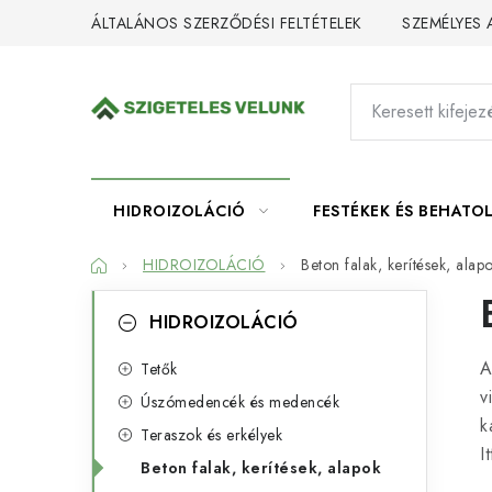
Ugrás
ÁLTALÁNOS SZERZŐDÉSI FELTÉTELEK
SZEMÉLYES
a
fő
tartalomhoz
HIDROIZOLÁCIÓ
FESTÉKEK ÉS BEHATO
Kezdőlap
HIDROIZOLÁCIÓ
Beton falak, kerítések, alap
O
K
Kategóriák
HIDROIZOLÁCIÓ
átugrása
a
l
A
t
Tetők
d
v
Úszómedencék és medencék
e
a
k
Teraszok és erkélyek
g
I
l
Beton falak, kerítések, alapok
ó