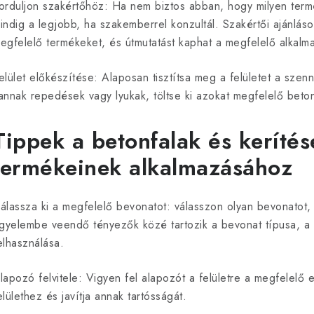
orduljon szakértőhöz: Ha nem biztos abban, hogy milyen term
indig a legjobb, ha szakemberrel konzultál. Szakértői ajánláso
egfelelő termékeket, és útmutatást kaphat a megfelelő alkalma
elület előkészítése: Alaposan tisztítsa meg a felületet a szen
annak repedések vagy lyukak, töltse ki azokat megfelelő beto
Tippek a betonfalak és kerítés
termékeinek alkalmazásához
álassza ki a megfelelő bevonatot: válasszon olyan bevonatot,
igyelembe veendő tényezők közé tartozik a bevonat típusa, a kí
elhasználása.
lapozó felvitele: Vigyen fel alapozót a felületre a megfelelő
elülethez és javítja annak tartósságát.