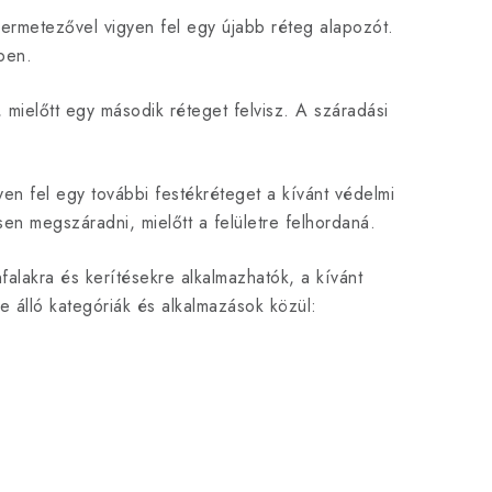
ermetezővel vigyen fel egy újabb réteg alapozót.
ben.
mielőtt egy második réteget felvisz. A száradási
yen fel egy további festékréteget a kívánt védelmi
en megszáradni, mielőtt a felületre felhordaná.
falakra és kerítésekre alkalmazhatók, a kívánt
 álló kategóriák és alkalmazások közül: