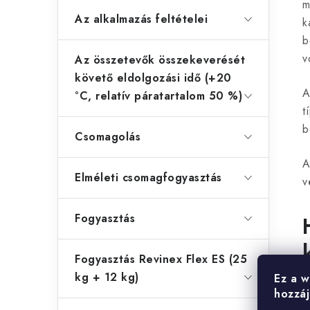
t
m
Az alkalmazás feltételei
k
b
i
v
Az összetevők összekeverését
r
követő eldolgozási idő (+20
A
°C, relatív páratartalom 50 %)
t
b
Csomagolás
í
A
Elméleti csomagfogyasztás
v
t
Fogyasztás
Fogyasztás Revinex Flex ES (25
l
kg + 12 kg)
Ez a w
V
hozzáj
a