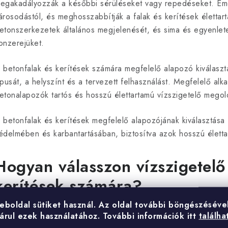
egakadályozzák a későbbi sérüléseket vagy repedéseket. Emell
a
árosodástól, és meghosszabbítják a falak és kerítések élettart
etonszerkezetek általános megjelenését, és sima és egyenletes
onzerejüket.
á
 betonfalak és kerítések számára megfelelő alapozó kiválasztá
ípusát, a helyszínt és a tervezett felhasználást. Megfelelő al
n
etonalapozók tartós és hosszú élettartamú vízszigetelő megold
y
 betonfalak és kerítések megfelelő alapozójának kiválasztása 
édelmében és karbantartásában, biztosítva azok hosszú élettar
á
Hogyan válasszon vízszigetelő
s
kerítések számára?
e
eboldal sütiket használ.
Az oldal további böngészéséve
egye figyelembe a felület típusát, a helyszínt és a tervezett f
árul ezek használatához.
További információk itt
találha
e
lkalmas bevonatok különbözhetnek a szélsőséges időjárási körü