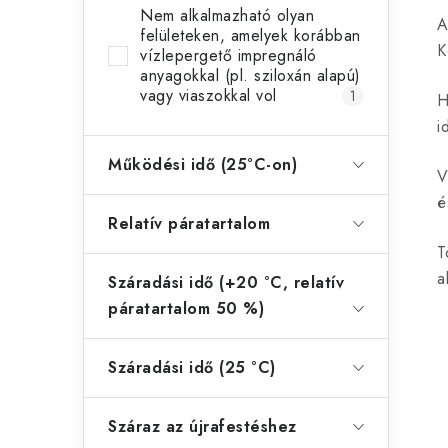
Nem alkalmazható olyan
A
felületeken, amelyek korábban
K
vízlepergető impregnáló
anyagokkal (pl. sziloxán alapú)
vagy viaszokkal vol
1
H
i
Működési idő (25°C-on)
V
é
Relatív páratartalom
T
a
Száradási idő (+20 °C, relatív
páratartalom 50 %)
Száradási idő (25 °C)
Száraz az újrafestéshez